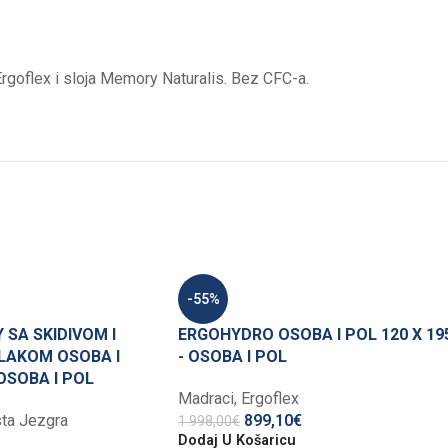
goflex i sloja Memory Naturalis. Bez CFC-a.
-55%
 SA SKIDIVOM I
ERGOHYDRO OSOBA I POL 120 X 19
LAKOM OSOBA I
- OSOBA I POL
 OSOBA I POL
Madraci
,
Ergoflex
ta Jezgra
899,10
€
1.998,00
€
Dodaj U Košaricu