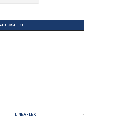
J U KOŠARICU
a
LINEAFLEX