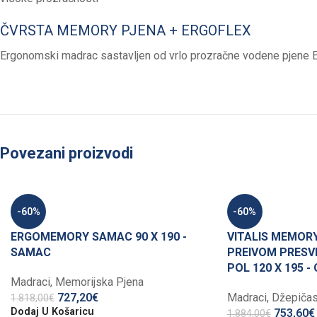
ČVRSTA MEMORY PJENA + ERGOFLEX
Ergonomski madrac sastavljen od vrlo prozračne vodene pjene Er
Povezani proizvodi
-60%
-60%
ERGOMEMORY SAMAC 90 X 190 -
VITALIS MEMORY
SAMAC
PREIVOM PRESV
POL 120 X 195 -
Madraci
,
Memorijska Pjena
727,20
€
Madraci
,
Džepičas
1.818,00
€
Dodaj U Košaricu
753,60
€
1.884,00
€