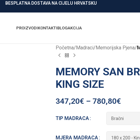
BESPLATNA DOSTAVA NA CIJELU HRVATSKU
PROIZVODI
KONTAKTI
BLOG
AKCIJA
Početna
/
Madraci
/
Memorijska Pjena
/
M
MEMORY SAN BRA
KING SIZE
347,20
€
–
780,80
€
TIP MADRACA
MJERA MADRACA