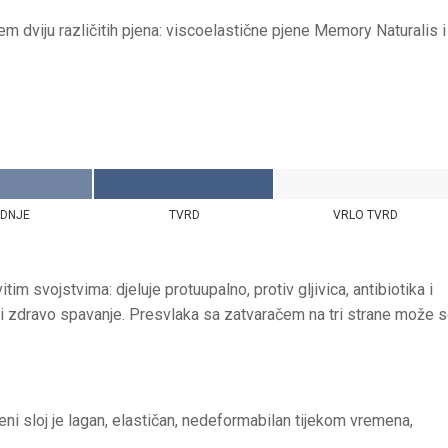
 dviju različitih pjena: viscoelastične pjene Memory Naturalis i
EDNJE
TVRD
VRLO TVRD
im svojstvima: djeluje protuupalno, protiv gljivica, antibiotika i
u i zdravo spavanje. Presvlaka sa zatvaračem na tri strane može 
ni sloj je lagan, elastičan, nedeformabilan tijekom vremena,