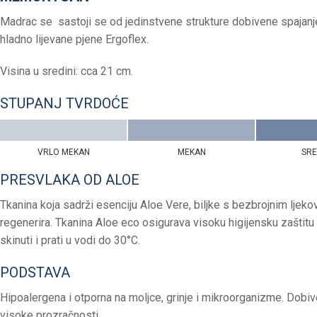
Madrac se sastoji se od jedinstvene strukture dobivene spajanjem
hladno lijevane pjene Ergoflex.
Visina u sredini: cca 21 cm.
STUPANJ TVRDOĆE
VRLO MEKAN
MEKAN
SR
PRESVLAKA OD ALOE
Tkanina koja sadrži esenciju Aloe Vere, biljke s bezbrojnim ljekovit
regenerira. Tkanina Aloe eco osigurava visoku higijensku zaštit
skinuti i prati u vodi do 30°C.
PODSTAVA
Hipoalergena i otporna na moljce, grinje i mikroorganizme. Dobive
visoke prozračnosti