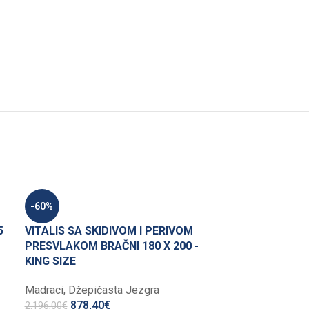
-60%
5
VITALIS SA SKIDIVOM I PERIVOM
PRESVLAKOM BRAČNI 180 X 200 -
KING SIZE
Madraci
,
Džepičasta Jezgra
878,40
€
2.196,00
€