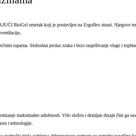
UĆI BioGel umetak koji je postavljen na Ergoflex strani. Njegove te
ventilaciju.
čnim rupama. Slobodan prolaz zraka i brzo raspršivanje vlage i toplin
tizanje maksimalne udobnosti. Vrlo složen i detaljan dizajn čini ga savr
ra i tehnologije.
ko područje tijela zahtijeva diferenciranu potporu na temelju površine