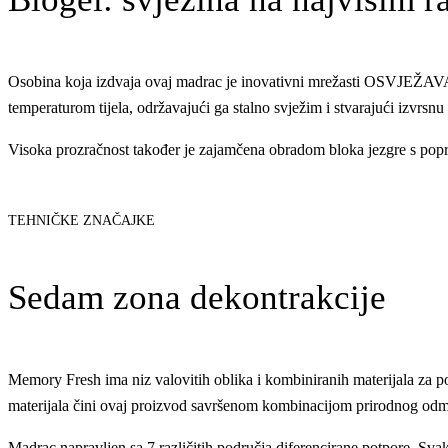
Osobina koja izdvaja ovaj madrac je inovativni mrežasti OSVJEŽAVAJ
temperaturom tijela, održavajući ga stalno svježim i stvarajući izvrsnu 
Visoka prozračnost također je zajamčena obradom bloka jezgre s popre
TEHNIČKE ZNAČAJKE
Sedam zona dekontrakcije
Memory Fresh ima niz valovitih oblika i kombiniranih materijala za pos
materijala čini ovaj proizvod savršenom kombinacijom prirodnog odmo
Madrac napravljen sa 7 različitih područja diferencirane potpore. Sva