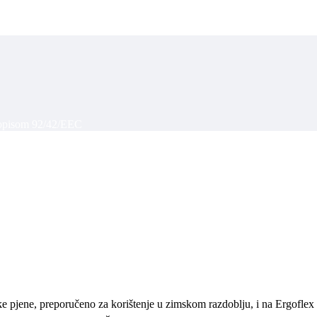
propisom 92/42/EEC
ske pjene, preporučeno za korištenje u zimskom razdoblju, i na Ergoflex 