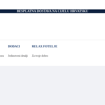
nski Madraci
dnice
 Podnice
BESPLATNA DOSTAVA NA CIJELU HRVATSKU
i Okvir
tromotorom
veti
Drvo
i
rani
nski krevet
DODACI
RELAX FOTELJE
aci
e Za Jastuk
e Za Madrace i Podnice
pora
Jedinstveni detalji
Za tvoje dobro
Relax Fotelje
Negorivi Proizvodi
Otporni Madraci
tporni Jastuci