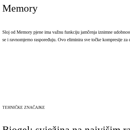
Memory
Sloj od Memory pjene ima važnu funkciju jamčenja iznimne udobnosti za
se i ravnomjerno raspoređuju. Ovo eliminira sve točke kompresije za 
TEHNIČKE ZNAČAJKE
Biogel: svježina na najvišim 