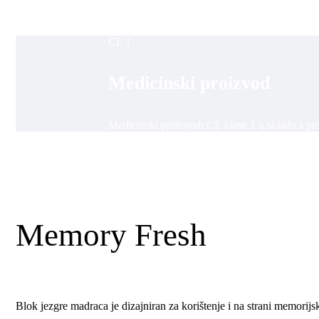
CL 1
Medicinski proizvod
Medicinski proizvodi CE klase 1 u skladu s 
Memory Fresh
Blok jezgre madraca je dizajniran za korištenje i na strani memorij