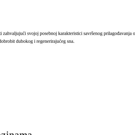
hvaljujući svojoj posebnoj karakteristici savršenog prilagođavanja obl
dobrobit dubokog i regenerirajućeg sna.
razinama