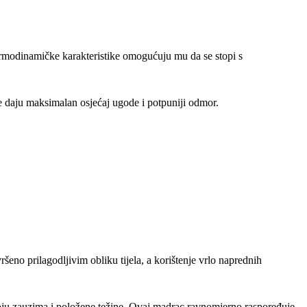
rmodinamičke karakteristike omogućuju mu da se stopi s
e daju maksimalan osjećaj ugode i potpuniji odmor.
šeno prilagodljivim obliku tijela, a korištenje vrlo naprednih
 koju zauzima i položene težine. Ovaj madrac ravnomjerno raspoređuje