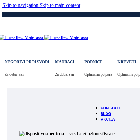
Medici
Skip to navigation
Skip to main content
Po
Drvene
Metaln
S Elek
Kre
Puno 
Iveral
Metaln
Tapeci
Medici
NEGORIVI PROIZVODI
MADRACI
PODNICE
KREVETI
Dod
Navlak
Navlak
Za dobar san
Za dobar san
Optimalna potpora
Optimalna pot
Jastuci
Vatro 
Vatro O
KONTAKTI
BLOG
AKCIJA