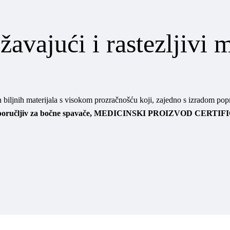
avajući i rastezljivi 
h biljnih materijala s visokom prozračnošću koji, zajedno s izradom po
 preporučljiv za bočne spavače, MEDICINSKI PROIZVOD CERTIF