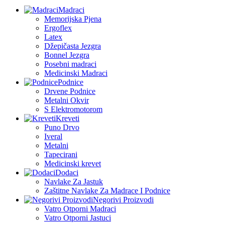
Madraci
Memorijska Pjena
Ergoflex
Latex
Džepičasta Jezgra
Bonnel Jezgra
Posebni madraci
Medicinski Madraci
Podnice
Drvene Podnice
Metalni Okvir
S Elektromotorom
Kreveti
Puno Drvo
Iveral
Metalni
Tapecirani
Medicinski krevet
Dodaci
Navlake Za Jastuk
Zaštitne Navlake Za Madrace I Podnice
Negorivi Proizvodi
Vatro Otporni Madraci
Vatro Otporni Jastuci