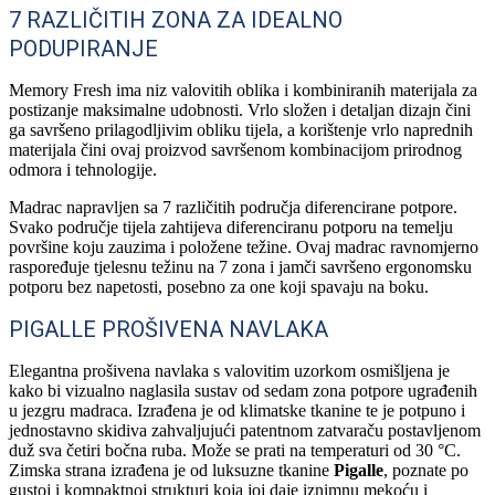
7 RAZLIČITIH ZONA ZA IDEALNO
PODUPIRANJE
Memory Fresh ima niz valovitih oblika i kombiniranih materijala za
postizanje maksimalne udobnosti. Vrlo složen i detaljan dizajn čini
ga savršeno prilagodljivim obliku tijela, a korištenje vrlo naprednih
materijala čini ovaj proizvod savršenom kombinacijom prirodnog
odmora i tehnologije.
Madrac napravljen sa 7 različitih područja diferencirane potpore.
Svako područje tijela zahtijeva diferenciranu potporu na temelju
površine koju zauzima i položene težine. Ovaj madrac ravnomjerno
raspoređuje tjelesnu težinu na 7 zona i jamči savršeno ergonomsku
potporu bez napetosti, posebno za one koji spavaju na boku.
PIGALLE PROŠIVENA NAVLAKA
Elegantna prošivena navlaka s valovitim uzorkom osmišljena je
kako bi vizualno naglasila sustav od sedam zona potpore ugrađenih
u jezgru madraca. Izrađena je od klimatske tkanine te je potpuno i
jednostavno skidiva zahvaljujući patentnom zatvaraču postavljenom
duž sva četiri bočna ruba. Može se prati na temperaturi od 30 °C.
Zimska strana izrađena je od luksuzne tkanine
Pigalle
, poznate po
gustoj i kompaktnoj strukturi koja joj daje iznimnu mekoću i