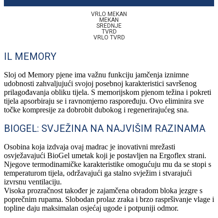
VRLO MEKAN
MEKAN
SREDNJE
TVRD
VRLO TVRD
IL MEMORY
Sloj od Memory pjene ima važnu funkciju jamčenja iznimne
udobnosti zahvaljujući svojoj posebnoj karakteristici savršenog
prilagođavanja obliku tijela. S memorijskom pjenom težina i pokreti
tijela apsorbiraju se i ravnomjerno raspoređuju. Ovo eliminira sve
točke kompresije za dobrobit dubokog i regenerirajućeg sna.
BIOGEL: SVJEŽINA NA NAJVIŠIM RAZINAMA
Osobina koja izdvaja ovaj madrac je inovativni mrežasti
osvježavajući BioGel umetak koji je postavljen na Ergoflex strani.
Njegove termodinamičke karakteristike omogućuju mu da se stopi s
temperaturom tijela, održavajući ga stalno svježim i stvarajući
izvrsnu ventilaciju.
Visoka prozračnost također je zajamčena obradom bloka jezgre s
poprečnim rupama. Slobodan prolaz zraka i brzo raspršivanje vlage i
topline daju maksimalan osjećaj ugode i potpuniji odmor.