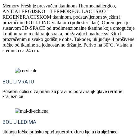
Memory Fresh je presvučen tkaninom Thermoanallergico,
ANTIALERGIJSKO – TERMOREGULACIJSKO –
REGENERACIJSKOM tkaninom, podstavljenom svježim i
prozračnim POLI-LINO vlaknom (poliester i lan). Opremljena je
sustavom 3D-SPACE od trodimenzionalne tkanine koja omogućuje
kontinuirano recikliranje zraka, održavajući madrac svježim i
prozračenim u svako godišnje doba. Također, uključuje 4 prošivene
ručke od tkanine za jednostavno držanje. Perivo na 30°C. Visina u
sredini: cca 24 cm.
BOL U VRATU
Posebni oblici dizajnirani za pravilno poravnanjE glave i vratne
kralježnice.
BOL U LEĐIMA
Uklanja točke pritiska opuštajući strukturu tijela i kralježnice.