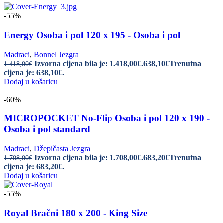
-55%
Energy Osoba i pol 120 x 195 - Osoba i pol
Madraci
,
Bonnel Jezgra
Izvorna cijena bila je: 1.418,00€.
638,10
€
Trenutna
1.418,00
€
cijena je: 638,10€.
Dodaj u košaricu
-60%
MICROPOCKET No-Flip Osoba i pol 120 x 190 -
Osoba i pol standard
Madraci
,
Džepičasta Jezgra
Izvorna cijena bila je: 1.708,00€.
683,20
€
Trenutna
1.708,00
€
cijena je: 683,20€.
Dodaj u košaricu
-55%
Royal Bračni 180 x 200 - King Size