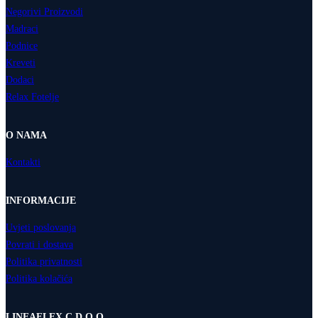
Negorivi Proizvodi
Madraci
Podnice
Kreveti
Dodaci
Relax Fotelje
O NAMA
Kontakti
INFORMACIJE
Uvjeti poslovanja
Povrati i dostava
Politika privatnosti
Politika kolačića
LINEAFLEX C D.O.O.