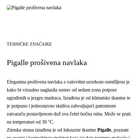
TEHNIČKE ZNAČAJKE
Pigalle prošivena navlaka
Elegantna prošivena navlaka s valovitim uzorkom osmišljena je
kako bi vizualno naglasila sustav od sedam zona potpore
ugrađenih u jezgru madraca. Izrađena je od klimatske tkanine te
je potpuno i jednostavno skidiva zahvaljujući patentnom
zatvaraču postavljenom duž sva četiri bočna ruba. Može se prati
na temperaturi od 30 °C.
Zimska strana izrađena je od luksuzne tkanine
Pigalle
, poznate
po gustoj i kompaktnoj strukturi koja joj daje iznimnu mekoću i