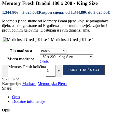
Memory Fresh Bračni 180 x 200 - King Size
1.344,80
€
–
3.025,60
€
Raspon cijena: od 1.344,80€ do 3.025,60€
Madrac s jedne strane od Memory Foam pjene koja se prilagođava
tijelu, a s druge strane od Ergoflexa s umetnutim osvježavajućim i
protivbolnim gelovima. Dostupan u svim dimenzijama.
Medicinski Uređaj Klase 1
Tip madraca
Mjera madraca
Obriši
Memory Fresh količina
DODAJ U KOŠARICU
-
+
SKU:
N/A
Kategorije:
Madraci
,
Memorijska Pjena
Share:
Opis
Dodatne informacije
Opis