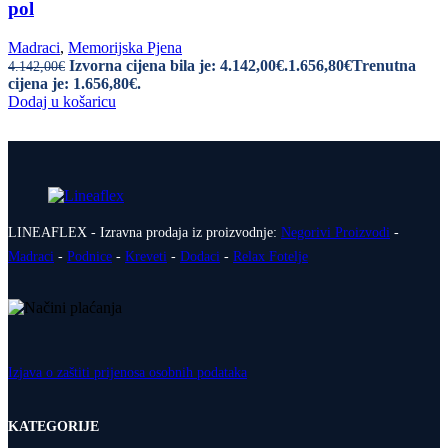
pol
Madraci
,
Memorijska Pjena
Izvorna cijena bila je: 4.142,00€.
1.656,80
€
Trenutna
4.142,00
€
cijena je: 1.656,80€.
Dodaj u košaricu
LINEAFLEX - Izravna prodaja iz proizvodnje:
Negorivi Proizvodi
-
Madraci
-
Podnice
-
Kreveti
-
Dodaci
-
Relax Fotelje
Izjava o zaštiti prijenosa osobnih podataka
KATEGORIJE