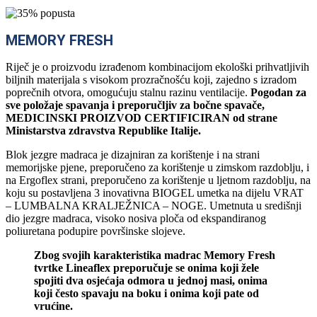
MEMORY FRESH
Riječ je o proizvodu izrađenom kombinacijom ekološki prihvatljivih
biljnih materijala s visokom prozračnošću koji, zajedno s izradom
poprečnih otvora, omogućuju stalnu razinu ventilacije.
Pogodan za
sve položaje spavanja i preporučljiv za bočne spavače,
MEDICINSKI PROIZVOD CERTIFICIRAN od strane
Ministarstva zdravstva Republike Italije.
Blok jezgre madraca je dizajniran za korištenje i na strani
memorijske pjene, preporučeno za korištenje u zimskom razdoblju, i
na Ergoflex strani, preporučeno za korištenje u ljetnom razdoblju, na
koju su postavljena 3 inovativna BIOGEL umetka na dijelu VRAT
– LUMBALNA KRALJEŽNICA – NOGE. Umetnuta u središnji
dio jezgre madraca, visoko nosiva ploča od ekspandiranog
poliuretana podupire površinske slojeve.
Zbog svojih karakteristika madrac Memory Fresh
tvrtke Lineaflex preporučuje se onima koji žele
spojiti dva osjećaja odmora u jednoj masi, onima
koji često spavaju na boku i onima koji pate od
vrućine.