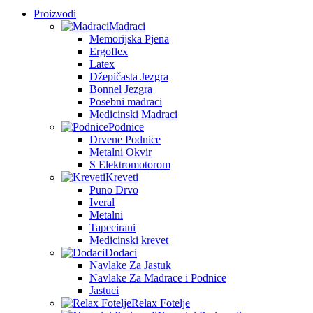
Proizvodi
Madraci
Memorijska Pjena
Ergoflex
Latex
Džepičasta Jezgra
Bonnel Jezgra
Posebni madraci
Medicinski Madraci
Podnice
Drvene Podnice
Metalni Okvir
S Elektromotorom
Kreveti
Puno Drvo
Iveral
Metalni
Tapecirani
Medicinski krevet
Dodaci
Navlake Za Jastuk
Navlake Za Madrace i Podnice
Jastuci
Relax Fotelje