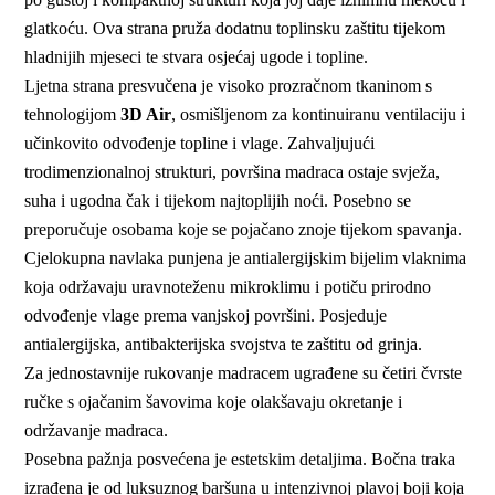
glatkoću. Ova strana pruža dodatnu toplinsku zaštitu tijekom
hladnijih mjeseci te stvara osjećaj ugode i topline.
Ljetna strana presvučena je visoko prozračnom tkaninom s
tehnologijom
3D Air
, osmišljenom za kontinuiranu ventilaciju i
učinkovito odvođenje topline i vlage. Zahvaljujući
trodimenzionalnoj strukturi, površina madraca ostaje svježa,
suha i ugodna čak i tijekom najtoplijih noći. Posebno se
preporučuje osobama koje se pojačano znoje tijekom spavanja.
Cjelokupna navlaka punjena je antialergijskim bijelim vlaknima
koja održavaju uravnoteženu mikroklimu i potiču prirodno
odvođenje vlage prema vanjskoj površini. Posjeduje
antialergijska, antibakterijska svojstva te zaštitu od grinja.
Za jednostavnije rukovanje madracem ugrađene su četiri čvrste
ručke s ojačanim šavovima koje olakšavaju okretanje i
održavanje madraca.
Posebna pažnja posvećena je estetskim detaljima. Bočna traka
izrađena je od luksuznog baršuna u intenzivnoj plavoj boji koja