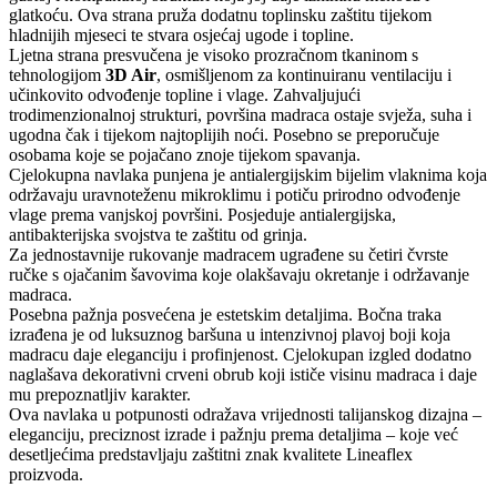
glatkoću. Ova strana pruža dodatnu toplinsku zaštitu tijekom
hladnijih mjeseci te stvara osjećaj ugode i topline.
Ljetna strana presvučena je visoko prozračnom tkaninom s
tehnologijom
3D Air
, osmišljenom za kontinuiranu ventilaciju i
učinkovito odvođenje topline i vlage. Zahvaljujući
trodimenzionalnoj strukturi, površina madraca ostaje svježa, suha i
ugodna čak i tijekom najtoplijih noći. Posebno se preporučuje
osobama koje se pojačano znoje tijekom spavanja.
Cjelokupna navlaka punjena je antialergijskim bijelim vlaknima koja
održavaju uravnoteženu mikroklimu i potiču prirodno odvođenje
vlage prema vanjskoj površini. Posjeduje antialergijska,
antibakterijska svojstva te zaštitu od grinja.
Za jednostavnije rukovanje madracem ugrađene su četiri čvrste
ručke s ojačanim šavovima koje olakšavaju okretanje i održavanje
madraca.
Posebna pažnja posvećena je estetskim detaljima. Bočna traka
izrađena je od luksuznog baršuna u intenzivnoj plavoj boji koja
madracu daje eleganciju i profinjenost. Cjelokupan izgled dodatno
naglašava dekorativni crveni obrub koji ističe visinu madraca i daje
mu prepoznatljiv karakter.
Ova navlaka u potpunosti odražava vrijednosti talijanskog dizajna –
eleganciju, preciznost izrade i pažnju prema detaljima – koje već
desetljećima predstavljaju zaštitni znak kvalitete Lineaflex
proizvoda.