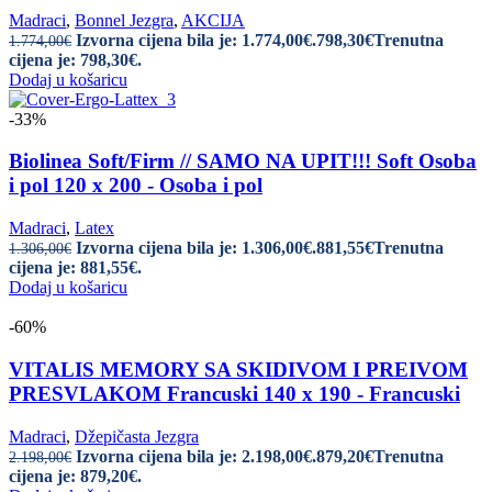
Madraci
,
Bonnel Jezgra
,
AKCIJA
Izvorna cijena bila je: 1.774,00€.
798,30
€
Trenutna
1.774,00
€
cijena je: 798,30€.
Dodaj u košaricu
-33%
Biolinea Soft/Firm // SAMO NA UPIT!!! Soft Osoba
i pol 120 x 200 - Osoba i pol
Madraci
,
Latex
Izvorna cijena bila je: 1.306,00€.
881,55
€
Trenutna
1.306,00
€
cijena je: 881,55€.
Dodaj u košaricu
-60%
VITALIS MEMORY SA SKIDIVOM I PREIVOM
PRESVLAKOM Francuski 140 x 190 - Francuski
Madraci
,
Džepičasta Jezgra
Izvorna cijena bila je: 2.198,00€.
879,20
€
Trenutna
2.198,00
€
cijena je: 879,20€.