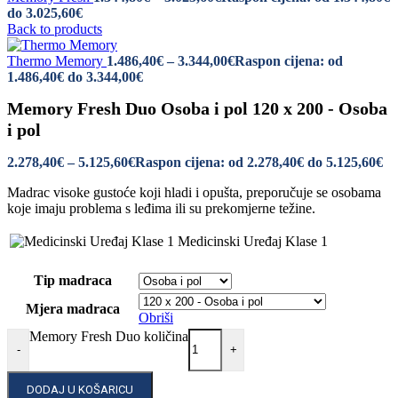
do 3.025,60€
Back to products
Thermo Memory
1.486,40
€
–
3.344,00
€
Raspon cijena: od
1.486,40€ do 3.344,00€
Memory Fresh Duo Osoba i pol 120 x 200 - Osoba
i pol
2.278,40
€
–
5.125,60
€
Raspon cijena: od 2.278,40€ do 5.125,60€
Madrac visoke gustoće koji hladi i opušta, preporučuje se osobama
koje imaju problema s leđima ili su prekomjerne težine.
Medicinski Uređaj Klase 1
Tip madraca
Mjera madraca
Obriši
Memory Fresh Duo količina
-
+
DODAJ U KOŠARICU