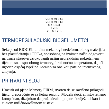
VRLO MEKAN
VRLO MEKAN
SREDNJE
TVRD
VRLO TVRD
TERMOREGULACIJSKI BIOGEL UMETCI
Sekcije od BIOGEL-a, ultra mekanog i nedeformabilnog materijala
bez plastificiranja i CFC-a, sposobnog na izniman način odgovoriti
na tisuće stresova uzrokovanih našim neprekidnim pokretanjem
tijekom sna i sposobnog termoregulirati noćnu temperaturu, dajući
ugodan osjećaj svježine. Idealno za one koji pate od intenzivnog
znojenja.
PRIHVATNI SLOJ
Umetak od pjene Memory FIRM, stvoren da se savršeno prilagodi
tijelu, preporučuje se za ljetnu sezonu. Modelirajući, ali istovremeno
kompaktan, dizajniran da pruži idealnu potporu kralježnici kao i
cijelom mišićno-koštanom sustavu.