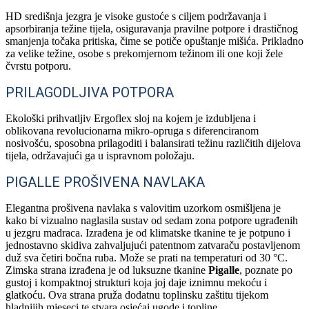
HD središnja jezgra je visoke gustoće s ciljem podržavanja i
apsorbiranja težine tijela, osiguravanja pravilne potpore i drastičnog
smanjenja točaka pritiska, čime se potiče opuštanje mišića. Prikladno
za velike težine, osobe s prekomjernom težinom ili one koji žele
čvrstu potporu.
PRILAGODLJIVA POTPORA
Ekološki prihvatljiv Ergoflex sloj na kojem je izdubljena i
oblikovana revolucionarna mikro-opruga s diferenciranom
nosivošću, sposobna prilagoditi i balansirati težinu različitih dijelova
tijela, održavajući ga u ispravnom položaju.
PIGALLE PROŠIVENA NAVLAKA
Elegantna prošivena navlaka s valovitim uzorkom osmišljena je
kako bi vizualno naglasila sustav od sedam zona potpore ugrađenih
u jezgru madraca. Izrađena je od klimatske tkanine te je potpuno i
jednostavno skidiva zahvaljujući patentnom zatvaraču postavljenom
duž sva četiri bočna ruba. Može se prati na temperaturi od 30 °C.
Zimska strana izrađena je od luksuzne tkanine
Pigalle
, poznate po
gustoj i kompaktnoj strukturi koja joj daje iznimnu mekoću i
glatkoću. Ova strana pruža dodatnu toplinsku zaštitu tijekom
hladnijih mjeseci te stvara osjećaj ugode i topline.