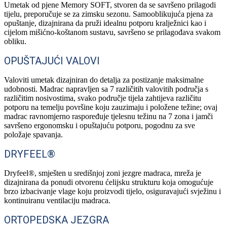
Umetak od pjene Memory SOFT, stvoren da se savršeno prilagodi
tijelu, preporučuje se za zimsku sezonu. Samooblikujuća pjena za
opuštanje, dizajnirana da pruži idealnu potporu kralježnici kao i
cijelom mišićno-koštanom sustavu, savršeno se prilagođava svakom
obliku.
OPUŠTAJUĆI VALOVI
Valoviti umetak dizajniran do detalja za postizanje maksimalne
udobnosti. Madrac napravljen sa 7 različitih valovitih područja s
različitim nosivostima, svako područje tijela zahtijeva različitu
potporu na temelju površine koju zauzimaju i položene težine; ovaj
madrac ravnomjerno raspoređuje tjelesnu težinu na 7 zona i jamči
savršeno ergonomsku i opuštajuću potporu, pogodnu za sve
položaje spavanja.
DRYFEEL®
Dryfeel®, smješten u središnjoj zoni jezgre madraca, mreža je
dizajnirana da ponudi otvorenu ćelijsku strukturu koja omogućuje
brzo izbacivanje vlage koju proizvodi tijelo, osiguravajući svježinu i
kontinuiranu ventilaciju madraca.
ORTOPEDSKA JEZGRA