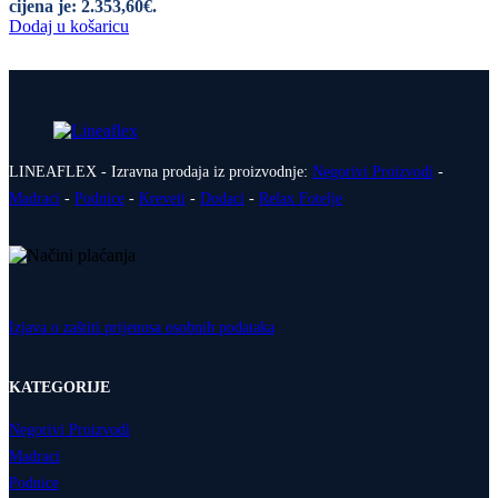
cijena je: 2.353,60€.
Dodaj u košaricu
LINEAFLEX - Izravna prodaja iz proizvodnje:
Negorivi Proizvodi
-
Madraci
-
Podnice
-
Kreveti
-
Dodaci
-
Relax Fotelje
Izjava o zaštiti prijenosa osobnih podataka
KATEGORIJE
Negorivi Proizvodi
Madraci
Podnice