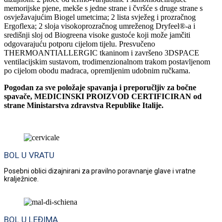
memorijske pjene, mekše s jedne strane i čvršće s druge strane s
osvježavajućim Biogel umetcima; 2 lista svježeg i prozračnog
Ergoflexa; 2 sloja visokoprozračnog umreženog Dryfeel®-a i
središnji sloj od Biogreena visoke gustoće koji može jamčiti
odgovarajuću potporu cijelom tijelu. Presvučeno
THERMOANTIALLERGIC tkaninom i završeno 3DSPACE
ventilacijskim sustavom, trodimenzionalnom trakom postavljenom
po cijelom obodu madraca, opremljenim udobnim ručkama.
Pogodan za sve položaje spavanja i preporučljiv za bočne
spavače, MEDICINSKI PROIZVOD CERTIFICIRAN od
strane Ministarstva zdravstva Republike Italije.
BOL U VRATU
Posebni oblici dizajnirani za pravilno poravnanje glave i vratne
kralježnice.
BOL U LEĐIMA