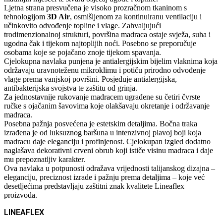
Ljetna strana presvučena je visoko prozračnom tkaninom s
tehnologijom
3D Air
, osmišljenom za kontinuiranu ventilaciju i
učinkovito odvođenje topline i vlage. Zahvaljujući
trodimenzionalnoj strukturi, površina madraca ostaje svježa, suha i
ugodna čak i tijekom najtoplijih noći. Posebno se preporučuje
osobama koje se pojačano znoje tijekom spavanja.
Cjelokupna navlaka punjena je antialergijskim bijelim vlaknima koja
održavaju uravnoteženu mikroklimu i potiču prirodno odvođenje
vlage prema vanjskoj površini. Posjeduje antialergijska,
antibakterijska svojstva te zaštitu od grinja.
Za jednostavnije rukovanje madracem ugrađene su četiri čvrste
ručke s ojačanim šavovima koje olakšavaju okretanje i održavanje
madraca.
Posebna pažnja posvećena je estetskim detaljima. Bočna traka
izrađena je od luksuznog baršuna u intenzivnoj plavoj boji koja
madracu daje eleganciju i profinjenost. Cjelokupan izgled dodatno
naglašava dekorativni crveni obrub koji ističe visinu madraca i daje
mu prepoznatljiv karakter.
Ova navlaka u potpunosti odražava vrijednosti talijanskog dizajna –
eleganciju, preciznost izrade i pažnju prema detaljima – koje već
desetljećima predstavljaju zaštitni znak kvalitete Lineaflex
proizvoda.
LINEAFLEX