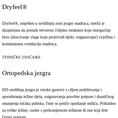
Dryfeel®
Dryfeel®, smješten u središnjoj zoni jezgre madraca, mreža je
dizajnirana da ponudi otvorenu ćelijsku strukturu koja omogućuje
brzo izbacivanje vlage koju proizvodi tijelo, osiguravajući svježinu i
kontinuiranu ventilaciju madraca.
TEHNIČKE ZNAČAJKE
Ortopedska jezgra
HD središnja jezgra je visoke gustoće s ciljem podržavanja i
apsorbiranja težine tijela, osiguravanja pravilne potpore i drastičnog
smanjenja točaka pritiska, čime se potiče opuštanje mišića. Prikladno
za velike težine, osobe s prekomjernom težinom ili one koji žele
čvrstu potporu.