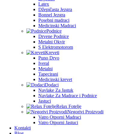
Latex
Džepičasta Jezgra
Bonnel Jezgra
Posebni madraci
Medicinski Madraci
Podnice
Drvene Podnice
Metalni Okvir
S Elektromotorom
Kreveti
Puno Drvo
Iveral
Metalni
Tapecirani
Medicinski krevet
Dodaci
Navlake Za Jastuk
Navlake Za Madrace i Podnice
Jastuci
Relax Fotelje
Negorivi Proizvodi
Vatro Otporni Madraci
Vatro Otporni Jastuci
Kontakti
Blog