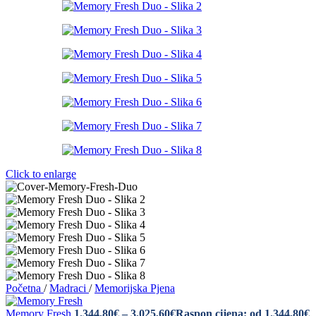
Click to enlarge
Početna
/
Madraci
/
Memorijska Pjena
Memory Fresh
1.344,80
€
–
3.025,60
€
Raspon cijena: od 1.344,80€