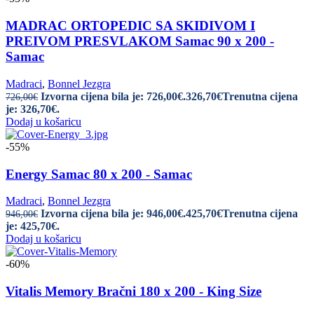
MADRAC ORTOPEDIC SA SKIDIVOM I
PREIVOM PRESVLAKOM Samac 90 x 200 -
Samac
Madraci
,
Bonnel Jezgra
Izvorna cijena bila je: 726,00€.
326,70
€
Trenutna cijena
726,00
€
je: 326,70€.
Dodaj u košaricu
-55%
Energy Samac 80 x 200 - Samac
Madraci
,
Bonnel Jezgra
Izvorna cijena bila je: 946,00€.
425,70
€
Trenutna cijena
946,00
€
je: 425,70€.
Dodaj u košaricu
-60%
Vitalis Memory Bračni 180 x 200 - King Size