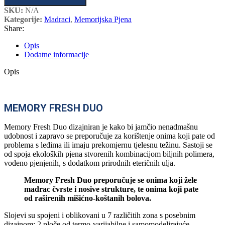
SKU:
N/A
Kategorije:
Madraci
,
Memorijska Pjena
Share:
Opis
Dodatne informacije
Opis
MEMORY FRESH DUO
Memory Fresh Duo dizajniran je kako bi jamčio nenadmašnu
udobnost i zapravo se preporučuje za korištenje onima koji pate od
problema s leđima ili imaju prekomjernu tjelesnu težinu. Sastoji se
od spoja ekoloških pjena stvorenih kombinacijom biljnih polimera,
vodeno pjenjenih, s dodatkom prirodnih eteričnih ulja.
Memory Fresh Duo preporučuje se onima koji žele
madrac čvrste i nosive strukture, te onima koji pate
od raširenih mišićno-koštanih bolova.
Slojevi su spojeni i oblikovani u 7 različitih zona s posebnim
dizajnom: 2 ploče od termo-varijabilne i samomodelirajuće