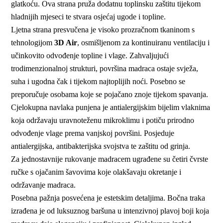
glatkoću. Ova strana pruža dodatnu toplinsku zaštitu tijekom
hladnijih mjeseci te stvara osjećaj ugode i topline.
Ljetna strana presvučena je visoko prozračnom tkaninom s
tehnologijom
3D Air
, osmišljenom za kontinuiranu ventilaciju i
učinkovito odvođenje topline i vlage. Zahvaljujući
trodimenzionalnoj strukturi, površina madraca ostaje svježa,
suha i ugodna čak i tijekom najtoplijih noći. Posebno se
preporučuje osobama koje se pojačano znoje tijekom spavanja.
Cjelokupna navlaka punjena je antialergijskim bijelim vlaknima
koja održavaju uravnoteženu mikroklimu i potiču prirodno
odvođenje vlage prema vanjskoj površini. Posjeduje
antialergijska, antibakterijska svojstva te zaštitu od grinja.
Za jednostavnije rukovanje madracem ugrađene su četiri čvrste
ručke s ojačanim šavovima koje olakšavaju okretanje i
održavanje madraca.
Posebna pažnja posvećena je estetskim detaljima. Bočna traka
izrađena je od luksuznog baršuna u intenzivnoj plavoj boji koja