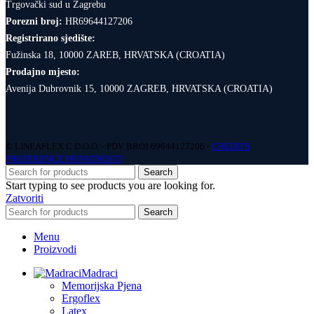
Trgovački sud u Zagrebu
Porezni broj:
HR69644127206
Registrirano sjedište:
Fužinska 18, 10000 ZAREB, HRVATSKA (CROATIA)
Prodajno mjesto:
Avenija Dubrovnik 15, 10000 ZAGREB, HRVATSKA (CROATIA)
© LINEAFLEX C D.O.O. - PDV BROJ 69644127206 -
CREDITS
PREFERENCE PRIVATNOSTI
Search
Start typing to see products you are looking for.
Zatvoriti
Search
Menu
Proizvodi
Madraci
Memorijska Pjena
Ergoflex
Latex