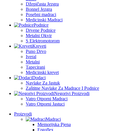
Džepičasta Jezgra
Bonnel Jezgra
Posebni madraci
Medicinski Madraci
Podnice
Drvene Podnice
Metalni Okvir
S Elektromotorom
Kreveti
Puno Drvo
Iveral
Metalni
Tapecirani
Medicinski krevet
Dodaci
Navlake Za Jastuk
Zaštitne Navlake Za Madrace I Podnice
Negorivi Proizvodi
Vatro Otporni Madraci
Vatro Otporni Jastuci
Proizvodi
Madraci
Memorijska Pjena
Ergoflex