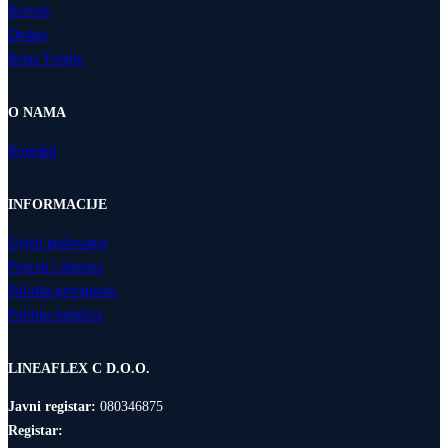
Kreveti
Dodaci
Relax Fotelje
O NAMA
Kontakti
INFORMACIJE
Uvjeti poslovanja
Povrati i dostava
Politika privatnosti
Politika kolačića
LINEAFLEX C D.O.O.
Javni registar:
080346875
Registar: