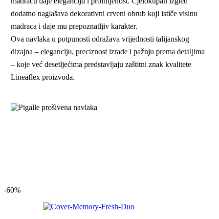
madracu daje eleganciju i profinjenost. Cjelokupan izgled
dodatno naglašava dekorativni crveni obrub koji ističe visinu
madraca i daje mu prepoznatljiv karakter.
Ova navlaka u potpunosti odražava vrijednosti talijanskog
dizajna – eleganciju, preciznost izrade i pažnju prema detaljima
– koje već desetljećima predstavljaju zaštitni znak kvalitete
Lineaflex proizvoda.
-60%