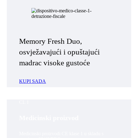
Memory Fresh Duo,
osvježavajući i opuštajući
madrac visoke gustoće
KUPI SADA
CL 1
Medicinski proizvod
Medicinski proizvodi CE klase 1 u skladu s