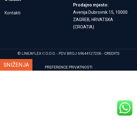
Prodajno mjesto:
Avenija Dubrovnik 15, 10000
Kontakti
ZAGREB, HRVATSKA
(CROATIA)
© LINEAFLEX C D.O.O. - PDV BROJ 69644127206 -
CREDITS
SNIŽENJA
PREFERENCE PRIVATNOSTI