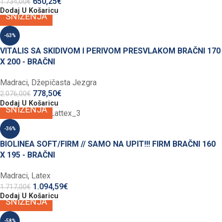
650,25
€
1.734,00
€
Dodaj U Košaricu
SNIŽENJA
-63%
VITALIS SA SKIDIVOM I PERIVOM PRESVLAKOM BRAČNI 170
X 200 - BRAČNI
Madraci
,
Džepičasta Jezgra
778,50
€
2.076,00
€
Dodaj U Košaricu
SNIŽENJA
-36%
BIOLINEA SOFT/FIRM // SAMO NA UPIT!!! FIRM BRAČNI 160
X 195 - BRAČNI
Madraci
,
Latex
1.094,59
€
1.717,00
€
Dodaj U Košaricu
SNIŽENJA
-58%