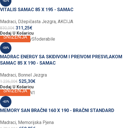
-63%
VITALIS SAMAC 85 X 195 - SAMAC
Madraci
,
Džepičasta Jezgra
,
AKCIJA
311,25
€
830,00
€
Dodaj U Košaricu
SNIŽENJA
-58%
MADRAC ENERGY SA SKIDIVOM I PREIVOM PRESVLAKOM
SAMAC 85 X 190 - SAMAC
Madraci
,
Bonnel Jezgra
525,30
€
1.236,00
€
Dodaj U Košaricu
SNIŽENJA
-63%
MEMORY SAN BRAČNI 160 X 190 - BRAČNI STANDARD
Madraci
,
Memorijska Pjena