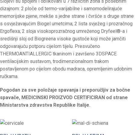
Slojevi su spojeni i oblikovani u 7 različitih zona s posebnim
dizajnom: 2 ploče od termo-varijabilne i samomodelirajuće
memorijske pjene, mekše s jedne strane i čvršće s druge strane
s osvježavajućim Biogel umetcima; 2 lista svježeg i prozračnog
Ergoflexa; 2 sloja visokoprozračnog umreženog Dryfeel®-a i
središnji sloj od Biogreena visoke gustoće koji može jamčiti
odgovarajuću potporu cijelom tijelu. Presvučeno
THERMOANTIALLERGIC tkaninom i završeno 3DSPACE
ventilacijskim sustavom, trodimenzionalnom trakom
postavljenom po cijelom obodu madraca, opremljenim udobnim
ručkama.
Pogodan za sve položaje spavanja i preporučljiv za bočne
spavače, MEDICINSKI PROIZVOD CERTIFICIRAN od strane
Ministarstva zdravstva Republike Italije.