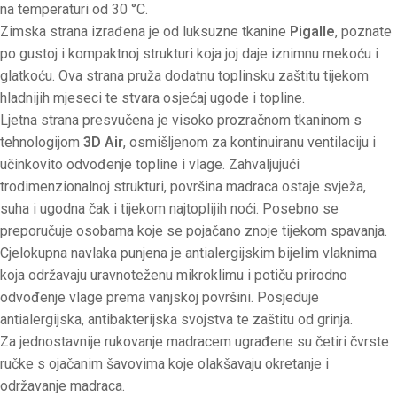
na temperaturi od 30 °C.
Zimska strana izrađena je od luksuzne tkanine
Pigalle
, poznate
po gustoj i kompaktnoj strukturi koja joj daje iznimnu mekoću i
glatkoću. Ova strana pruža dodatnu toplinsku zaštitu tijekom
hladnijih mjeseci te stvara osjećaj ugode i topline.
Ljetna strana presvučena je visoko prozračnom tkaninom s
tehnologijom
3D Air
, osmišljenom za kontinuiranu ventilaciju i
učinkovito odvođenje topline i vlage. Zahvaljujući
trodimenzionalnoj strukturi, površina madraca ostaje svježa,
suha i ugodna čak i tijekom najtoplijih noći. Posebno se
preporučuje osobama koje se pojačano znoje tijekom spavanja.
Cjelokupna navlaka punjena je antialergijskim bijelim vlaknima
koja održavaju uravnoteženu mikroklimu i potiču prirodno
odvođenje vlage prema vanjskoj površini. Posjeduje
antialergijska, antibakterijska svojstva te zaštitu od grinja.
Za jednostavnije rukovanje madracem ugrađene su četiri čvrste
ručke s ojačanim šavovima koje olakšavaju okretanje i
održavanje madraca.