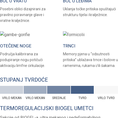
BOL U VRATU
BOL U LEĐIMA
Posebni oblici dizajnirani za
Uklanja točke pritiska opuštajući
pravilno poravnanje glave i
strukturu tijela i kralježnice.
vratne kralježnice.
OTEČENE NOGE
TRNCI
Područja kalibrirana za
Memory pjena u “odsutnosti
podupiranje nogu potičući
pritiska” ublažava trnce i bolove u
aktivaciju limfne cirkulacije.
ramenima, rukama i/ili šakama.
STUPANJ TVRDOĆE
VRLO MEKAN
VRLO MEKAN
SREDNJE
TVRD
VRLO TVRD
TERMOREGULACIJSKI BIOGEL UMETCI
Sekcije od BIOGEL-a, ultra mekanog i nedeformabilnog