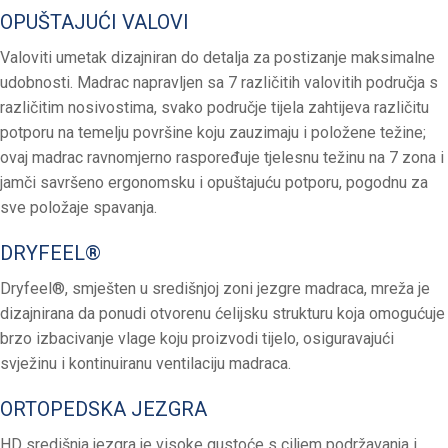
OPUŠTAJUĆI VALOVI
Valoviti umetak dizajniran do detalja za postizanje maksimalne
udobnosti. Madrac napravljen sa 7 različitih valovitih područja s
različitim nosivostima, svako područje tijela zahtijeva različitu
potporu na temelju površine koju zauzimaju i položene težine;
ovaj madrac ravnomjerno raspoređuje tjelesnu težinu na 7 zona i
jamči savršeno ergonomsku i opuštajuću potporu, pogodnu za
sve položaje spavanja.
DRYFEEL®
Dryfeel®, smješten u središnjoj zoni jezgre madraca, mreža je
dizajnirana da ponudi otvorenu ćelijsku strukturu koja omogućuje
brzo izbacivanje vlage koju proizvodi tijelo, osiguravajući
svježinu i kontinuiranu ventilaciju madraca.
ORTOPEDSKA JEZGRA
HD središnja jezgra je visoke gustoće s ciljem podržavanja i