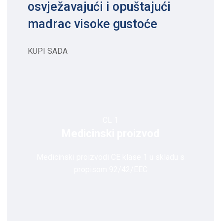
osvježavajući i opuštajući
madrac visoke gustoće
KUPI SADA
CL 1
Medicinski proizvod
Medicinski proizvodi CE klase 1 u skladu s
propisom 92/42/EEC