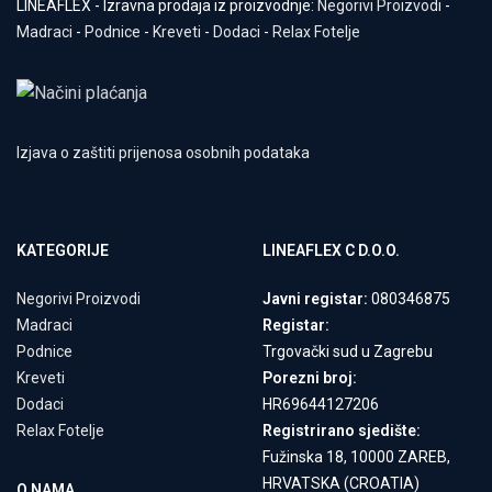
LINEAFLEX - Izravna prodaja iz proizvodnje:
Negorivi Proizvodi
-
Madraci
-
Podnice
-
Kreveti
-
Dodaci
-
Relax Fotelje
Izjava o zaštiti prijenosa osobnih podataka
KATEGORIJE
LINEAFLEX C D.O.O.
Negorivi Proizvodi
Javni registar:
080346875
Madraci
Registar:
Podnice
Trgovački sud u Zagrebu
Kreveti
Porezni broj:
Dodaci
HR69644127206
Relax Fotelje
Registrirano sjedište:
Fužinska 18, 10000 ZAREB,
HRVATSKA (CROATIA)
O NAMA