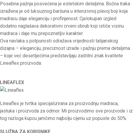
Posebna pažnja posvećena je estetskim detaljima. Bočna traka
izrađena je od luksuznog baršuna u intenzivnoj plavoj boji koja
madracu daje eleganciju i profinjenost. Cjelokupan izgled
dodatno naglašava dekorativni crveni obrub koji ističe visinu
madraca i daje mu prepoznatljiv karakter.
Ova navlaka u potpunosti odražava vrijednosti talijanskog
dizajna – eleganciju, preciznost izrade i pažnju prema detaljima
– koje već desetljećima predstavljaju zaštitni znak kvalitete
Lineaflex proizvoda.
LINEAFLEX
Lineaflex je tvrtka specijalizirana za proizvodnju madraca,
jastuka i proizvoda za odmor. Mi proizvodimo sve proizvode i iz
tog razloga kupcu jamčimo najbolju cijenu uz popuste do 50%.
SLUŽBA ZA KORISNIKE