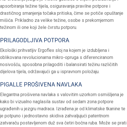
apsorbiranja težine tijela, osiguravanja pravilne potpore i
drastičnog smanjenja točaka pritiska, čime se potiče opuštanje
mišića. Prikladno za velike težine, osobe s prekomjernom
težinom ili one koji žele čvrstu potporu.
PRILAGODLJIVA POTPORA
Ekološki prihvatljiv Ergoflex sloj na kojem je izdubljena i
oblikovana revolucionarna mikro-opruga s diferenciranom
nosivošću, sposobna prilagoditi i balansirati težinu različitih
dijelova tijela, održavajući ga u ispravnom položaju.
PIGALLE PROŠIVENA NAVLAKA
Elegantna prošivena navlaka s valovitim uzorkom osmišljena je
kako bi vizualno naglasila sustav od sedam zona potpore
ugrađenih u jezgru madraca. Izrađena je od klimatske tkanine te
je potpuno i jednostavno skidiva zahvaljujući patentnom
zatvaraču postavljenom duž sva četiri bočna ruba. Može se prati