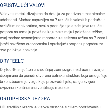
OPUŠTAJUĆI VALOVI
Valoviti umetak dizajniran do detalja za postizanje maksimalne
udobnosti. Madrac napravljen sa 7 različitih valovitih područja s
različitim nosivostima, svako područje tijela zahtijeva različitu
potporu na temelju površine koju zauzimaju i položene težine;
ovaj madrac ravnomjerno raspoređuje tjelesnu težinu na 7 zona i
jamči savršeno ergonomsku i opuštajuću potporu, pogodnu za
sve položaje spavanja.
DRYFEEL®
Dryfeel®, smješten u središnjoj zoni jezgre madraca, mreža je
dizajnirana da ponudi otvorenu ćelijsku strukturu koja omogućuje
brzo izbacivanje vlage koju proizvodi tijelo, osiguravajući
svježinu i kontinuiranu ventilaciju madraca.
ORTOPEDSKA JEZGRA
HD središnja jezgra je visoke gustoće s ciljem podržavanja i