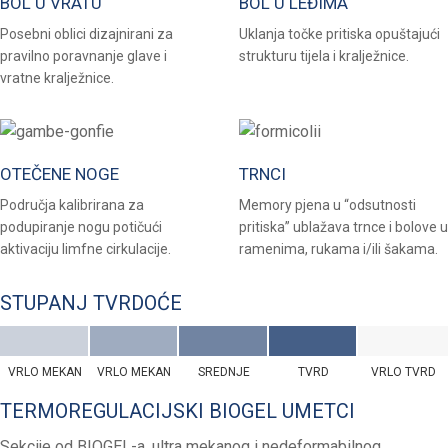
BOL U VRATU
BOL U LEĐIMA
Posebni oblici dizajnirani za
Uklanja točke pritiska opuštajući
pravilno poravnanje glave i
strukturu tijela i kralježnice.
vratne kralježnice.
OTEČENE NOGE
TRNCI
Područja kalibrirana za
Memory pjena u “odsutnosti
podupiranje nogu potičući
pritiska” ublažava trnce i bolove u
aktivaciju limfne cirkulacije.
ramenima, rukama i/ili šakama.
STUPANJ TVRDOĆE
VRLO MEKAN
VRLO MEKAN
SREDNJE
TVRD
VRLO TVRD
TERMOREGULACIJSKI BIOGEL UMETCI
Sekcije od BIOGEL-a, ultra mekanog i nedeformabilnog