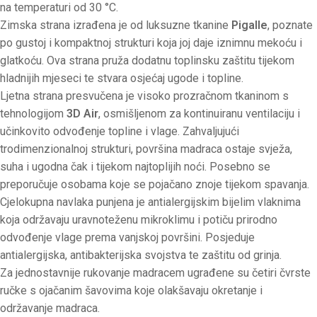
na temperaturi od 30 °C.
Zimska strana izrađena je od luksuzne tkanine
Pigalle
, poznate
po gustoj i kompaktnoj strukturi koja joj daje iznimnu mekoću i
glatkoću. Ova strana pruža dodatnu toplinsku zaštitu tijekom
hladnijih mjeseci te stvara osjećaj ugode i topline.
Ljetna strana presvučena je visoko prozračnom tkaninom s
tehnologijom
3D Air
, osmišljenom za kontinuiranu ventilaciju i
učinkovito odvođenje topline i vlage. Zahvaljujući
trodimenzionalnoj strukturi, površina madraca ostaje svježa,
suha i ugodna čak i tijekom najtoplijih noći. Posebno se
preporučuje osobama koje se pojačano znoje tijekom spavanja.
Cjelokupna navlaka punjena je antialergijskim bijelim vlaknima
koja održavaju uravnoteženu mikroklimu i potiču prirodno
odvođenje vlage prema vanjskoj površini. Posjeduje
antialergijska, antibakterijska svojstva te zaštitu od grinja.
Za jednostavnije rukovanje madracem ugrađene su četiri čvrste
ručke s ojačanim šavovima koje olakšavaju okretanje i
održavanje madraca.