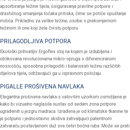
apsorbiranja težine tijela, osiguravanja pravilne potpore i
drastičnog smanjenja točaka pritiska, čime se potiče opuštanje
mišića. Prikladno za velike težine, osobe s prekomjernom
težinom ili one koji žele čvrstu potporu.
PRILAGODLJIVA POTPORA
Ekološki prihvatljiv Ergoflex sloj na kojem je izdubljena i
oblikovana revolucionarna mikro-opruga s diferenciranom
nosivošću, sposobna prilagoditi i balansirati težinu različitih
dijelova tijela, održavajući ga u ispravnom položaju.
PIGALLE PROŠIVENA NAVLAKA
Elegantna prošivena navlaka s valovitim uzorkom osmišljena je
kako bi vizualno naglasila sustav od sedam zona potpore
ugrađenih u jezgru madraca. Izrađena je od klimatske tkanine te
je potpuno i jednostavno skidiva zahvaljujući patentnom
zatvaraču postavljenom duž sva četiri bočna ruba. Može se prati