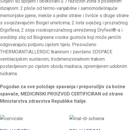
Slojevi su spojeni i oblikovani u 7 različitih zona s posebnim
dizajnom: 2 ploče od termo-varijabilne i samomodelirajuće
memorijske pjene, mekše s jedne strane i čvršće s druge strane
s osvježavajućim Biogel umetcima; 2 lista svježeg i prozračnog
Ergoflexa; 2 sloja visokoprozračnog umreženog Dryfeel®-a i
središnji sloj od Biogreena visoke gustoće koji može jamčiti
odgovarajuću potporu cijelom tijelu. Presvučeno
THERMOANTIALLERGIC tkaninom i završeno 3DSPACE
ventilacijskim sustavom, trodimenzionalnom trakom
postavljenom po cijelom obodu madraca, opremljenim udobnim
ručkama.
Pogodan za sve položaje spavanja i preporučljiv za bočne
spavače, MEDICINSKI PROIZVOD CERTIFICIRAN od strane
Ministarstva zdravstva Republike Italije.