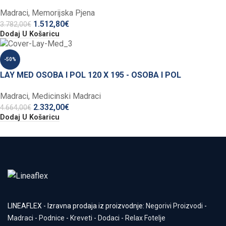
Madraci
,
Memorijska Pjena
1.512,80
€
3.782,00
€
Dodaj U Košaricu
-50%
LAY MED OSOBA I POL 120 X 195 - OSOBA I POL
Madraci
,
Medicinski Madraci
2.332,00
€
4.664,00
€
Dodaj U Košaricu
LINEAFLEX - Izravna prodaja iz proizvodnje:
Negorivi Proizvodi
-
Madraci
-
Podnice
-
Kreveti
-
Dodaci
-
Relax Fotelje