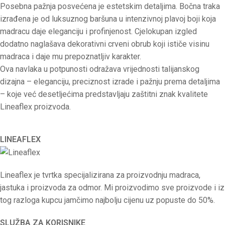
Posebna pažnja posvećena je estetskim detaljima. Bočna traka
izrađena je od luksuznog baršuna u intenzivnoj plavoj boji koja
madracu daje eleganciju i profinjenost. Cjelokupan izgled
dodatno naglašava dekorativni crveni obrub koji ističe visinu
madraca i daje mu prepoznatljiv karakter.
Ova navlaka u potpunosti odražava vrijednosti talijanskog
dizajna – eleganciju, preciznost izrade i pažnju prema detaljima
– koje već desetljećima predstavljaju zaštitni znak kvalitete
Lineaflex proizvoda.
LINEAFLEX
Lineaflex je tvrtka specijalizirana za proizvodnju madraca,
jastuka i proizvoda za odmor. Mi proizvodimo sve proizvode i iz
tog razloga kupcu jamčimo najbolju cijenu uz popuste do 50%.
SLUŽBA ZA KORISNIKE