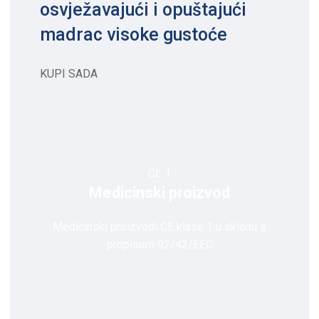
osvježavajući i opuštajući
madrac visoke gustoće
KUPI SADA
CL 1
Medicinski proizvod
Medicinski proizvodi CE klase 1 u skladu s
propisom 92/42/EEC