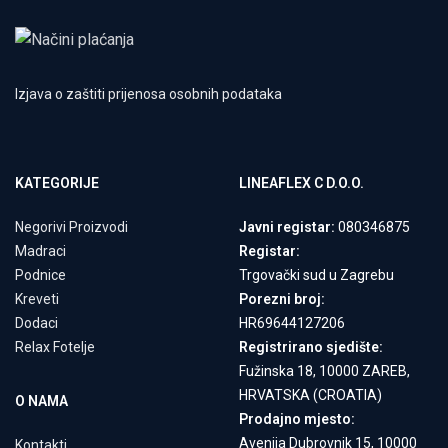
Izjava o zaštiti prijenosa osobnih podataka
KATEGORIJE
LINEAFLEX C D.O.O.
Negorivi Proizvodi
Javni registar:
080346875
Madraci
Registar:
Podnice
Trgovački sud u Zagrebu
Kreveti
Porezni broj:
Dodaci
HR69644127206
Relax Fotelje
Registrirano sjedište:
Fužinska 18, 10000 ZAREB,
HRVATSKA (CROATIA)
O NAMA
Prodajno mjesto:
Avenija Dubrovnik 15, 10000
Kontakti