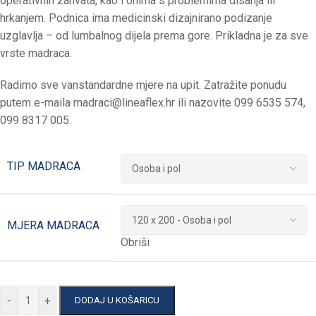
operativnih zahvata, kao i onima s problemima disanja ili
hrkanjem. Podnica ima medicinski dizajnirano podizanje
uzglavlja – od lumbalnog dijela prema gore. Prikladna je za sve
vrste madraca.
Radimo sve vanstandardne mjere na upit. Zatražite ponudu
putem e-maila
madraci@lineaflex.hr
ili nazovite 099 6535 574,
099 8317 005.
TIP MADRACA
MJERA MADRACA
Obriši
-
+
DODAJ U KOŠARICU