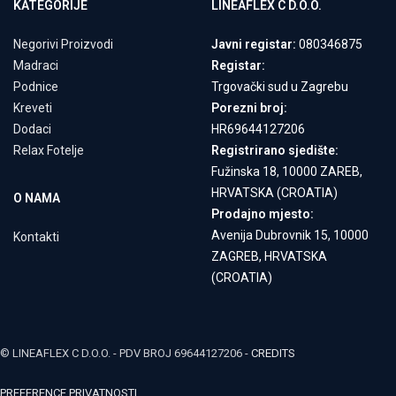
KATEGORIJE
LINEAFLEX C D.O.O.
Negorivi Proizvodi
Javni registar:
080346875
Madraci
Registar:
Podnice
Trgovački sud u Zagrebu
Kreveti
Porezni broj:
Dodaci
HR69644127206
Relax Fotelje
Registrirano sjedište:
Fužinska 18, 10000 ZAREB,
HRVATSKA (CROATIA)
O NAMA
Prodajno mjesto:
Avenija Dubrovnik 15, 10000
Kontakti
ZAGREB, HRVATSKA
(CROATIA)
© LINEAFLEX C D.O.O. - PDV BROJ 69644127206 -
CREDITS
PREFERENCE PRIVATNOSTI