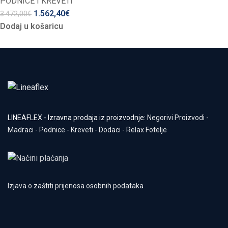
PODNICE I KREVETI
1.562,40
€
3.472,00
€
Dodaj u košaricu
LINEAFLEX - Izravna prodaja iz proizvodnje:
Negorivi Proizvodi
-
Madraci
-
Podnice
-
Kreveti
-
Dodaci
-
Relax Fotelje
Izjava o zaštiti prijenosa osobnih podataka