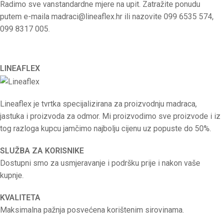
Radimo sve vanstandardne mjere na upit. Zatražite ponudu
putem e-maila
madraci@lineaflex.hr
ili nazovite 099 6535 574,
099 8317 005.
LINEAFLEX
Lineaflex je tvrtka specijalizirana za proizvodnju madraca,
jastuka i proizvoda za odmor. Mi proizvodimo sve proizvode i iz
tog razloga kupcu jamčimo najbolju cijenu uz popuste do 50%.
SLUŽBA ZA KORISNIKE
Dostupni smo za usmjeravanje i podršku prije i nakon vaše
kupnje.
KVALITETA
Maksimalna pažnja posvećena korištenim sirovinama.