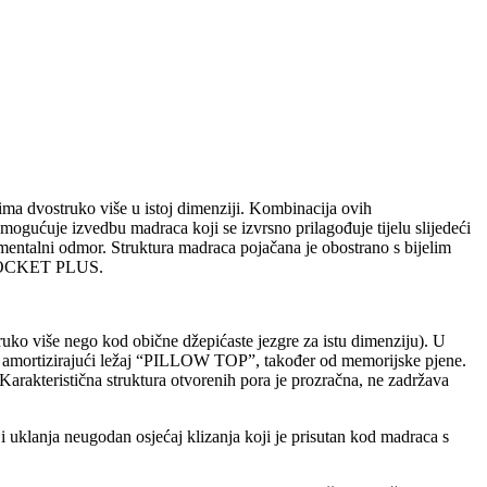
 dvostruko više u istoj dimenziji. Kombinacija ovih
gućuje izvedbu madraca koji se izvrsno prilagođuje tijelu slijedeći
mentalni odmor. Struktura madraca pojačana je obostrano s bijelim
ROPOCKET PLUS.
truko više nego kod obične džepićaste jezgre za istu dimenziju). U
nut amortizirajući ležaj “PILLOW TOP”, također od memorijske pjene.
Karakteristična struktura otvorenih pora je prozračna, ne zadržava
i uklanja neugodan osjećaj klizanja koji je prisutan kod madraca s