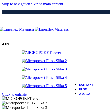
Medici
Skip to navigation
Skip to main content
Po
Drvene
Metaln
S Elek
Kre
Puno 
Iveral
Metaln
Tapeci
-60%
Medici
Dod
Navlak
Navlak
Jastuci
Vatro 
Vatro O
KONTAKTI
BLOG
AKCIJA
Click to enlarge