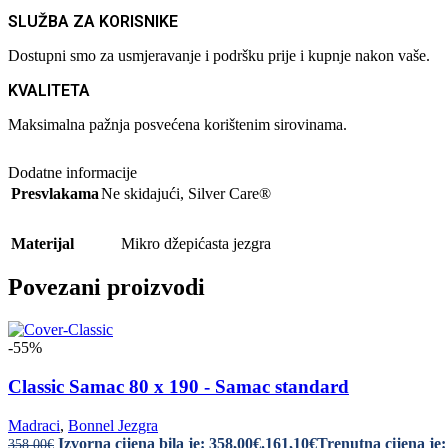
SLUŽBA ZA KORISNIKE
Dostupni smo za usmjeravanje i podršku prije i kupnje nakon vaše.
KVALITETA
Maksimalna pažnja posvećena korištenim sirovinama.
Dodatne informacije
Presvlakama
Ne skidajući
,
Silver Care®
Materijal
Mikro džepićasta jezgra
Povezani proizvodi
-55%
Classic Samac 80 x 190 - Samac standard
Madraci
,
Bonnel Jezgra
Izvorna cijena bila je: 358,00€.
161,10
€
Trenutna cijena je:
358,00
€