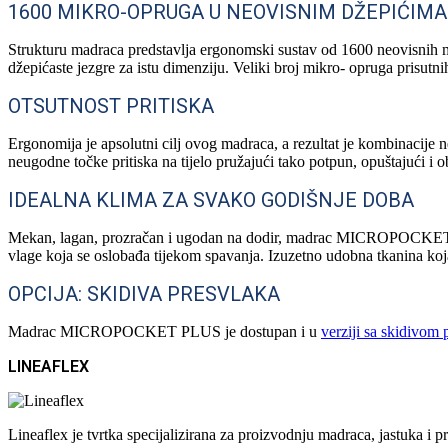
1600 MIKRO-OPRUGA U NEOVISNIM DŽEPIĆIMA
Strukturu madraca predstavlja ergonomski sustav od 1600 neovisnih mik
džepićaste jezgre za istu dimenziju. Veliki broj mikro- opruga prisutn
OTSUTNOST PRITISKA
Ergonomija je apsolutni cilj ovog madraca, a rezultat je kombinacije 
neugodne točke pritiska na tijelo pružajući tako potpun, opuštajući i 
IDEALNA KLIMA ZA SVAKO GODIŠNJE DOBA
Mekan, lagan, prozračan i ugodan na dodir, madrac MICROPOCKET PL
vlage koja se oslobađa tijekom spavanja. Izuzetno udobna tkanina koja
OPCIJA: SKIDIVA PRESVLAKA
Madrac MICROPOCKET PLUS je dostupan i u
verziji sa skidivom
LINEAFLEX
Lineaflex je tvrtka specijalizirana za proizvodnju madraca, jastuka 