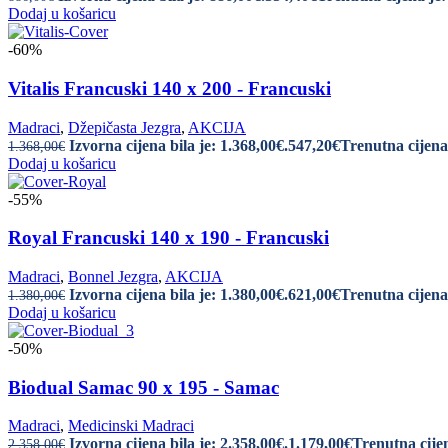
Dodaj u košaricu
-60%
Vitalis Francuski 140 x 200 - Francuski
Madraci
,
Džepičasta Jezgra
,
AKCIJA
Izvorna cijena bila je: 1.368,00€.
547,20
€
Trenutna cijena 
1.368,00
€
Dodaj u košaricu
-55%
Royal Francuski 140 x 190 - Francuski
Madraci
,
Bonnel Jezgra
,
AKCIJA
Izvorna cijena bila je: 1.380,00€.
621,00
€
Trenutna cijena 
1.380,00
€
Dodaj u košaricu
-50%
Biodual Samac 90 x 195 - Samac
Madraci
,
Medicinski Madraci
Izvorna cijena bila je: 2.358,00€.
1.179,00
€
Trenutna cijen
2.358,00
€