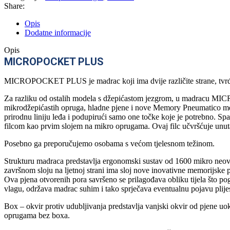
Share:
Opis
Dodatne informacije
Opis
MICROPOCKET PLUS
MICROPOCKET PLUS je madrac koji ima dvije različite strane, tvrđu 
Za razliku od ostalih modela s džepićastom jezgrom, u madracu MIC
mikrodžepićastih opruga, hladne pjene i nove Memory Pneumatico memo
prirodnu liniju leđa i podupirući samo one točke koje je potrebno. S
filcom kao prvim slojem na mikro oprugama. Ovaj filc učvršćuje u
Posebno ga preporučujemo osobama s većom tjelesnom težinom.
Strukturu madraca predstavlja ergonomski sustav od 1600 mikro neovisni
završnom sloju na ljetnoj strani ima sloj nove inovativne memorijsk
Ova pjena otvorenih pora savršeno se prilagođava obliku tijela što po
vlagu, održava madrac suhim i tako sprječava eventualnu pojavu plije
Box – okvir protiv udubljivanja predstavlja vanjski okvir od pjene uo
oprugama bez boxa.