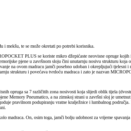
i mekšu, te se može okretati po potrebi korisnika.
ROPOCKET PLUS se koriste mikro džepićaste neovisne opruge kojih ima
rijske pjene u završnom sloju čini unutarnju nosivu strukturu koja omo
pavanje na ovom madracu jamči posebno udoban i okrepljujući tjelesni i 
nutarnju strukturu i povećava tvrdoću madraca i zato je nazvan MIC
h opruga sa 7 različitih zona nosivosti koja slijedi oblik tijela (dvos
e pjene Memory Pneumatico, a na zimskoj strani u završni sloj je umet
goduje pravilnom podupiranju vratne kralježnice i lumbalnog područja. 
sni.
kolo madraca. On, osim toga, jamči bolju udobnost za vrijeme spavanja 