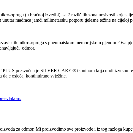
ro-opruga (u bračnoj izvedbi). sa 7 različitih zona nosivosti koje slij
ih unutar madraca jamči milimetarsku potporu tjelesne težine na cijeloj 
nezavisnih mikro-opruga s pneumatskom memorijskom pjenom. Ova pjena je
obnavljajući odmor.
US presvučen je SILVER CARE ® tkaninom koja nudi izvrsnu regulacij
 daje osjećaj kontinuirane svježine.
 presvlakom
.
i proizvoda za odmor. Mi proizvodimo sve proizvode i iz tog razloga ku