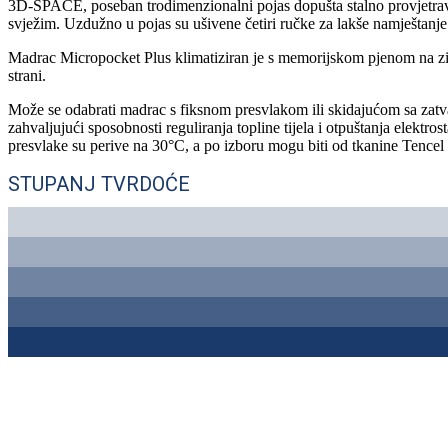
3D-SPACE, poseban trodimenzionalni pojas dopušta stalno provjetravanj
svježim. Uzdužno u pojas su ušivene četiri ručke za lakše namještanj
Madrac Micropocket Plus klimatiziran je s memorijskom pjenom na zimsk
strani.
Može se odabrati madrac s fiksnom presvlakom ili skidajućom sa zatva
zahvaljujući sposobnosti reguliranja topline tijela i otpuštanja elekt
presvlake su perive na 30°C, a po izboru mogu biti od tkanine Tencel 
STUPANJ TVRDOĆE