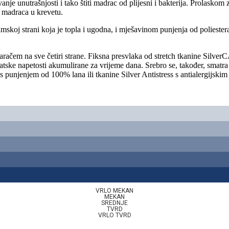
e unutrašnjosti i tako štiti madrac od plijesni i bakterija. Prolaskom
e madraca u krevetu.
oj strani koja je topla i ugodna, i mješavinom punjenja od poliestera 
račem na sve četiri strane. Fiksna presvlaka od stretch tkanine Silve
rostatske napetosti akumulirane za vrijeme dana. Srebro se, također, sma
s punjenjem od 100% lana ili tkanine Silver Antistress s antialergijski
VRLO MEKAN
MEKAN
SREDNJE
TVRD
VRLO TVRD