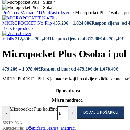
Početna
/
Madraci
/
Džepičasta Jezgra
/
Micropocket Plus Osoba i pol
MICROPOCKET No-Flip
455,20
€
–
1.024,00
€
Raspon cijena: od 
Back to products
Vitalis
312,80
€
–
702,40
€
Raspon cijena: od 312,80€ do 702,40€
Micropocket Plus Osoba i pol 
479,20
€
–
1.078,40
€
Raspon cijena: od 479,20€ do 1.078,40€
MICROPOCKET PLUS je madrac koji ima dvije različite strane, tvrđu 
Tip madraca
Mjera madraca
Micropocket Plus količina
DODAJ U KOŠARICU
-
+
SKU:
N/A
Kategorije:
Džepičasta Jezgra
,
Madraci