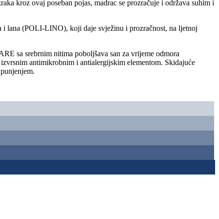
 zraka kroz ovaj poseban pojas, madrac se prozračuje i održava suhim i
i lana (POLI-LINO), koji daje svježinu i prozračnost, na ljetnoj
rCARE sa srebrnim nitima poboljšava san za vrijeme odmora
tra izvrsnim antimikrobnim i antialergijskim elementom. Skidajuće
m punjenjem.