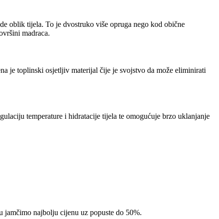
ede oblik tijela. To je dvostruko više opruga nego kod obične
površini madraca.
 toplinski osjetljiv materijal čije je svojstvo da može eliminirati
u temperature i hidratacije tijela te omogućuje brzo uklanjanje
pcu jamčimo najbolju cijenu uz popuste do 50%.