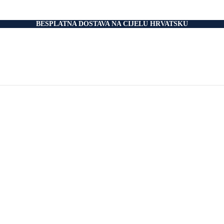
nski Madraci
dnice
 Podnice
BESPLATNA DOSTAVA NA CIJELU HRVATSKU
i Okvir
tromotorom
veti
Drvo
i
rani
nski krevet
aci
e Za Jastuk
e Za Madrace i Podnice
Relax Fotelje
Negorivi Proizvodi
Otporni Madraci
tporni Jastuci