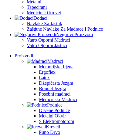
Metalni
Tapecirani
Medicinski krevet
Dodaci
Navlake Za Jastuk
Zaštitne Navlake Za Madrace I Podnice
Negorivi Proizvodi
Vatro Otporni Madraci
Vatro Otporni Jastuci
Proizvodi
Madraci
Memorijska Pjena
Ergoflex
Latex
Džepičasta Jezgra
Bonnel Jezgra
Posebni madraci
Medicinski Madraci
Podnice
Drvene Podnice
Metalni Okvir
S Elektromotorom
Kreveti
Puno Drvo