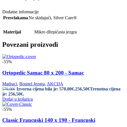
Dodatne informacije
Presvlakama
Ne skidajući
,
Silver Care®
Materijal
Mikro džepićasta jezgra
Povezani proizvodi
-55%
Ortopedic Samac 80 x 200 - Samac
Madraci
,
Bonnel Jezgra
,
AKCIJA
Izvorna cijena bila je: 570,00€.
256,50
€
Trenutna cijena
570,00
€
je: 256,50€.
Dodaj u košaricu
-55%
Classic Francuski 140 x 190 - Francuski