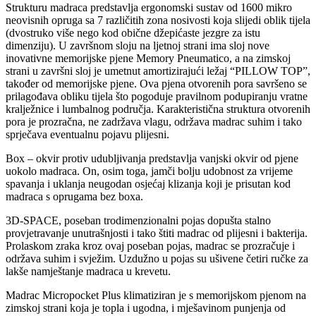
Strukturu madraca predstavlja ergonomski sustav od 1600 mikro
neovisnih opruga sa 7 različitih zona nosivosti koja slijedi oblik tijela
(dvostruko više nego kod obične džepićaste jezgre za istu
dimenziju). U završnom sloju na ljetnoj strani ima sloj nove
inovativne memorijske pjene Memory Pneumatico, a na zimskoj
strani u završni sloj je umetnut amortizirajući ležaj “PILLOW TOP”,
također od memorijske pjene. Ova pjena otvorenih pora savršeno se
prilagođava obliku tijela što pogoduje pravilnom podupiranju vratne
kralježnice i lumbalnog područja. Karakteristična struktura otvorenih
pora je prozračna, ne zadržava vlagu, održava madrac suhim i tako
sprječava eventualnu pojavu plijesni.
Box – okvir protiv udubljivanja predstavlja vanjski okvir od pjene
uokolo madraca. On, osim toga, jamči bolju udobnost za vrijeme
spavanja i uklanja neugodan osjećaj klizanja koji je prisutan kod
madraca s oprugama bez boxa.
3D-SPACE, poseban trodimenzionalni pojas dopušta stalno
provjetravanje unutrašnjosti i tako štiti madrac od plijesni i bakterija.
Prolaskom zraka kroz ovaj poseban pojas, madrac se prozračuje i
održava suhim i svježim. Uzdužno u pojas su ušivene četiri ručke za
lakše namještanje madraca u krevetu.
Madrac Micropocket Plus klimatiziran je s memorijskom pjenom na
zimskoj strani koja je topla i ugodna, i mješavinom punjenja od