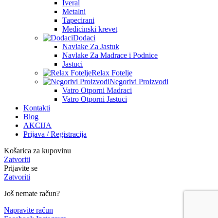
Iveral
Metalni
Tapecirani
Medicinski krevet
Dodaci
Navlake Za Jastuk
Navlake Za Madrace i Podnice
Jastuci
Relax Fotelje
Negorivi Proizvodi
Vatro Otporni Madraci
Vatro Otporni Jastuci
Kontakti
Blog
AKCIJA
Prijava / Registracija
Košarica za kupovinu
Zatvoriti
Prijavite se
Zatvoriti
Još nemate račun?
Napravite račun