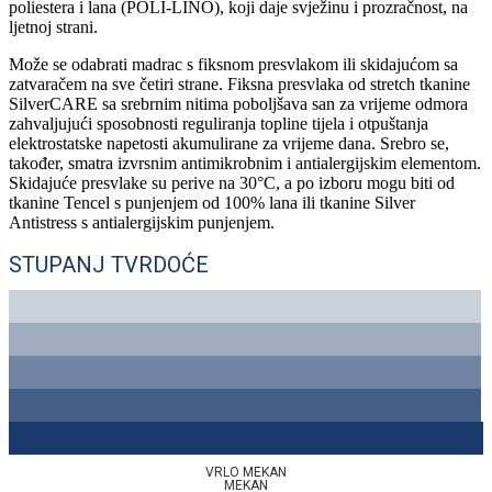
poliestera i lana (POLI-LINO), koji daje svježinu i prozračnost, na
ljetnoj strani.
Može se odabrati madrac s fiksnom presvlakom ili skidajućom sa
zatvaračem na sve četiri strane. Fiksna presvlaka od stretch tkanine
SilverCARE sa srebrnim nitima poboljšava san za vrijeme odmora
zahvaljujući sposobnosti reguliranja topline tijela i otpuštanja
elektrostatske napetosti akumulirane za vrijeme dana. Srebro se,
također, smatra izvrsnim antimikrobnim i antialergijskim elementom.
Skidajuće presvlake su perive na 30°C, a po izboru mogu biti od
tkanine Tencel s punjenjem od 100% lana ili tkanine Silver
Antistress s antialergijskim punjenjem.
STUPANJ TVRDOĆE
VRLO MEKAN
MEKAN