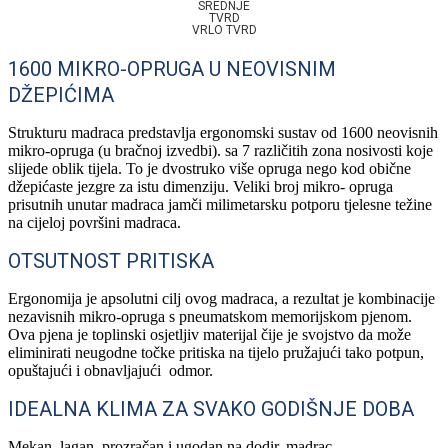
SREDNJE
TVRD
VRLO TVRD
1600 MIKRO-OPRUGA U NEOVISNIM
DŽEPIĆIMA
Strukturu madraca predstavlja ergonomski sustav od 1600 neovisnih
mikro-opruga (u bračnoj izvedbi). sa 7 različitih zona nosivosti koje
slijede oblik tijela. To je dvostruko više opruga nego kod obične
džepićaste jezgre za istu dimenziju. Veliki broj mikro- opruga
prisutnih unutar madraca jamči milimetarsku potporu tjelesne težine
na cijeloj površini madraca.
OTSUTNOST PRITISKA
Ergonomija je apsolutni cilj ovog madraca, a rezultat je kombinacije
nezavisnih mikro-opruga s pneumatskom memorijskom pjenom.
Ova pjena je toplinski osjetljiv materijal čije je svojstvo da može
eliminirati neugodne točke pritiska na tijelo pružajući tako potpun,
opuštajući i obnavljajući odmor.
IDEALNA KLIMA ZA SVAKO GODIŠNJE DOBA
Mekan, lagan, prozračan i ugodan na dodir, madrac