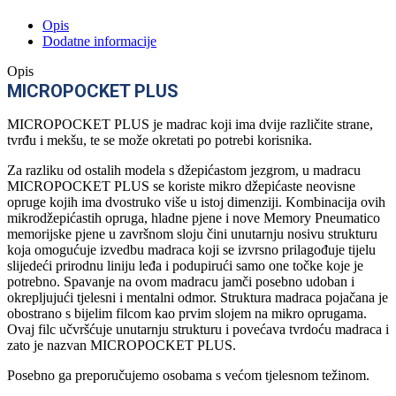
Opis
Dodatne informacije
Opis
MICROPOCKET PLUS
MICROPOCKET PLUS je madrac koji ima dvije različite strane,
tvrđu i mekšu, te se može okretati po potrebi korisnika.
Za razliku od ostalih modela s džepićastom jezgrom, u madracu
MICROPOCKET PLUS se koriste mikro džepićaste neovisne
opruge kojih ima dvostruko više u istoj dimenziji. Kombinacija ovih
mikrodžepićastih opruga, hladne pjene i nove Memory Pneumatico
memorijske pjene u završnom sloju čini unutarnju nosivu strukturu
koja omogućuje izvedbu madraca koji se izvrsno prilagođuje tijelu
slijedeći prirodnu liniju leđa i podupirući samo one točke koje je
potrebno. Spavanje na ovom madracu jamči posebno udoban i
okrepljujući tjelesni i mentalni odmor. Struktura madraca pojačana je
obostrano s bijelim filcom kao prvim slojem na mikro oprugama.
Ovaj filc učvršćuje unutarnju strukturu i povećava tvrdoću madraca i
zato je nazvan MICROPOCKET PLUS.
Posebno ga preporučujemo osobama s većom tjelesnom težinom.