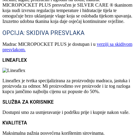
MICROPOCKET PLUS presvučen je SILVER CARE ® tkaninom
koja nudi izvrsnu regulaciju temperature i hidratacije tijela te
omogućuje brzo uklanjanje vlage koja se oslobađa tijekom spavanja.
Izuzetno udobna tkanina koja daje osjećaj kontinuirane svježine.
OPCIJA: SKIDIVA PRESVLAKA
Madrac MICROPOCKET PLUS je dostupan i u
verziji sa skidivom
presvlakom
.
LINEAFLEX
Lineaflex je tvrtka specijalizirana za proizvodnju madraca, jastuka i
proizvoda za odmor. Mi proizvodimo sve proizvode i iz tog razloga
kupcu jamčimo najbolju cijenu uz popuste do 50%.
SLUŽBA ZA KORISNIKE
Dostupni smo za usmjeravanje i podršku prije i kupnje nakon vaše.
KVALITETA
Maksimalna pažnja posvećena korištenim sirovinama.