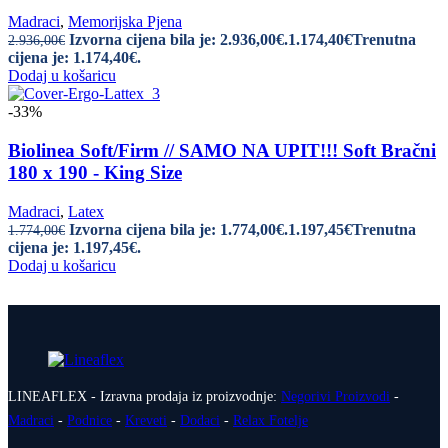
Madraci
,
Memorijska Pjena
Izvorna cijena bila je: 2.936,00€.
1.174,40
€
Trenutna
2.936,00
€
cijena je: 1.174,40€.
Dodaj u košaricu
-33%
Biolinea Soft/Firm // SAMO NA UPIT!!! Soft Bračni
180 x 190 - King Size
Madraci
,
Latex
Izvorna cijena bila je: 1.774,00€.
1.197,45
€
Trenutna
1.774,00
€
cijena je: 1.197,45€.
Dodaj u košaricu
LINEAFLEX - Izravna prodaja iz proizvodnje:
Negorivi Proizvodi
-
Madraci
-
Podnice
-
Kreveti
-
Dodaci
-
Relax Fotelje