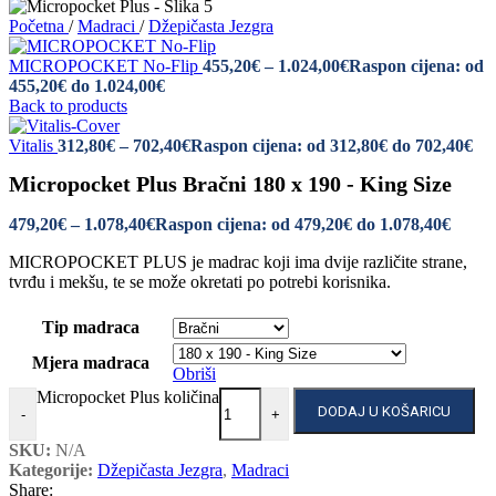
Početna
/
Madraci
/
Džepičasta Jezgra
MICROPOCKET No-Flip
455,20
€
–
1.024,00
€
Raspon cijena: od
455,20€ do 1.024,00€
Back to products
Vitalis
312,80
€
–
702,40
€
Raspon cijena: od 312,80€ do 702,40€
Micropocket Plus Bračni 180 x 190 - King Size
479,20
€
–
1.078,40
€
Raspon cijena: od 479,20€ do 1.078,40€
MICROPOCKET PLUS je madrac koji ima dvije različite strane,
tvrđu i mekšu, te se može okretati po potrebi korisnika.
Tip madraca
Mjera madraca
Obriši
Micropocket Plus količina
DODAJ U KOŠARICU
-
+
SKU:
N/A
Kategorije:
Džepičasta Jezgra
,
Madraci
Share: