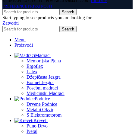
© LINEAFLEX C D.O.O. - PDV BROJ 69644127206 -
CREDITS
PREFERENCE PRIVATNOSTI
Search
Start typing to see products you are looking for.
Zatvoriti
Search
Menu
Proizvodi
Madraci
Memorijska Pjena
Ergoflex
Latex
Džepičasta Jezgra
Bonnel Jezgra
Posebni madraci
Medicinski Madraci
Podnice
Drvene Podnice
Metalni Okvir
S Elektromotorom
Kreveti
Puno Drvo
Iveral