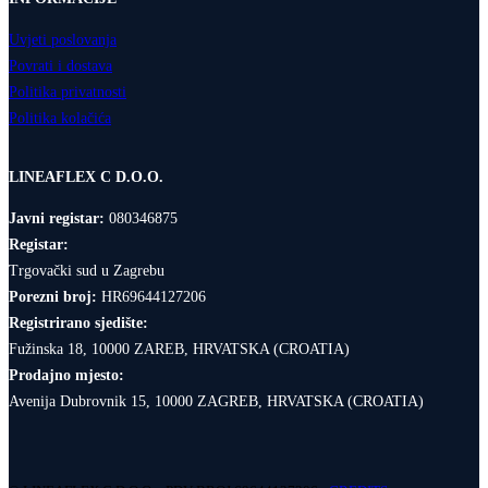
Uvjeti poslovanja
Povrati i dostava
Politika privatnosti
Politika kolačića
LINEAFLEX C D.O.O.
Javni registar:
080346875
Registar:
Trgovački sud u Zagrebu
Porezni broj:
HR69644127206
Registrirano sjedište:
Fužinska 18, 10000 ZAREB, HRVATSKA (CROATIA)
Prodajno mjesto:
Avenija Dubrovnik 15, 10000 ZAGREB, HRVATSKA (CROATIA)