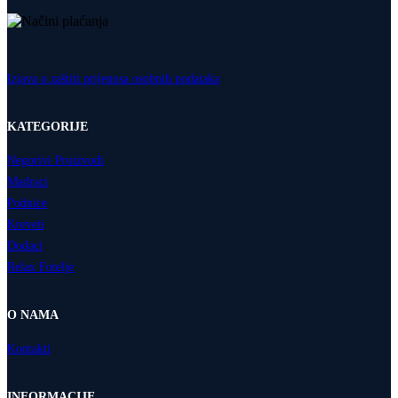
Izjava o zaštiti prijenosa osobnih podataka
KATEGORIJE
Negorivi Proizvodi
Madraci
Podnice
Kreveti
Dodaci
Relax Fotelje
O NAMA
Kontakti
INFORMACIJE