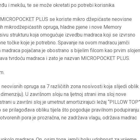
đu i mekšu, te se može okretati po potrebi korisnika.
cu MICROPOCKET PLUS se koriste mikro džepićaste neovisne
ovih mikrodžepićastih opruga, hladne pjene i nove Memory
sivu strukturu koja omogućuje izvedbu madraca koji se izvrsno
mo one točke koje je potrebno. Spavanje na ovom madracu jamči
ra madraca pojačana je obostrano s bijelim filcom kao prvim sloje
ovećava tvrdoću madraca i zato je nazvan MICROPOCKET PLUS.
m.
ovisnih opruga sa 7 različitih zona nosivosti koja slijedi oblik
dimenziju). U završnom sloju na ljetnoj strani ima sloj nove
ani u završni sloj je umetnut amortizirajući ležaj “PILLOW TOP”
se prilagođava obliku tijela što pogoduje pravilnom podupiranju
a otvorenih pora je prozračna, ne zadržava vlagu, održava madrac
e uokolo madraca. On, osim toga, jamči bolju udobnost za vrijeme