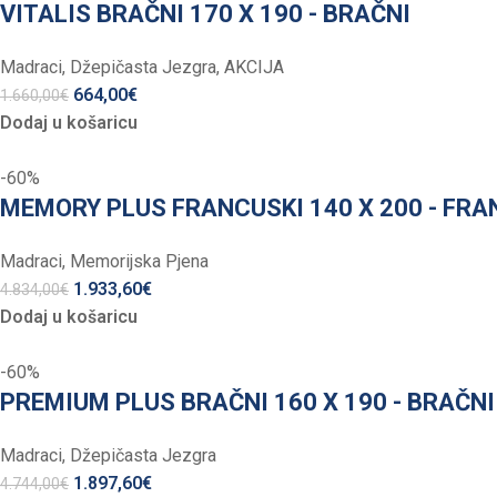
VITALIS BRAČNI 170 X 190 - BRAČNI
Madraci
,
Džepičasta Jezgra
,
AKCIJA
664,00
€
1.660,00
€
Dodaj u košaricu
-60%
MEMORY PLUS FRANCUSKI 140 X 200 - FRA
Madraci
,
Memorijska Pjena
1.933,60
€
4.834,00
€
Dodaj u košaricu
-60%
PREMIUM PLUS BRAČNI 160 X 190 - BRAČN
Madraci
,
Džepičasta Jezgra
1.897,60
€
4.744,00
€