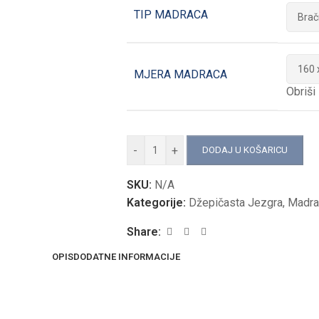
TIP MADRACA
MJERA MADRACA
Obriši
-
+
DODAJ U KOŠARICU
SKU:
N/A
Kategorije:
Džepičasta Jezgra
,
Madra
Share:
OPIS
DODATNE INFORMACIJE