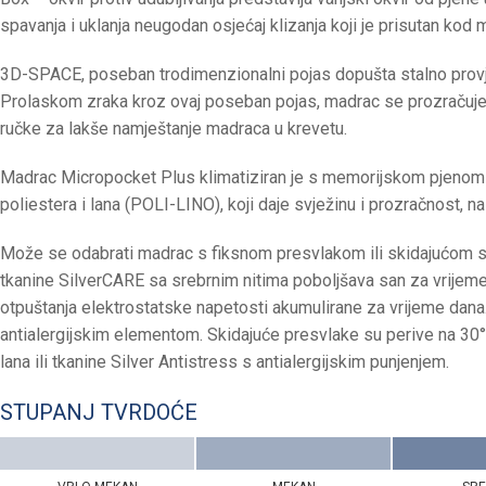
spavanja i uklanja neugodan osjećaj klizanja koji je prisutan ko
3D-SPACE, poseban trodimenzionalni pojas dopušta stalno provjetra
Prolaskom zraka kroz ovaj poseban pojas, madrac se prozračuje 
ručke za lakše namještanje madraca u krevetu.
Madrac Micropocket Plus klimatiziran je s memorijskom pjenom na
poliestera i lana (POLI-LINO), koji daje svježinu i prozračnost, na l
Može se odabrati madrac s fiksnom presvlakom ili skidajućom sa
tkanine SilverCARE sa srebrnim nitima poboljšava san za vrijeme 
otpuštanja elektrostatske napetosti akumulirane za vrijeme dana.
antialergijskim elementom. Skidajuće presvlake su perive na 30
lana ili tkanine Silver Antistress s antialergijskim punjenjem.
STUPANJ TVRDOĆE