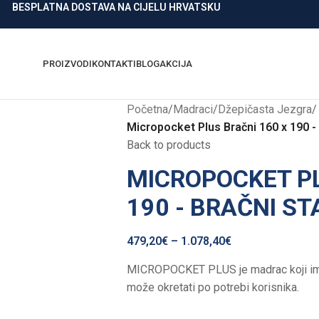
BESPLATNA DOSTAVA NA CIJELU HRVATSKU
PROIZVODI
KONTAKTI
BLOG
AKCIJA
Početna
/
Madraci
/
Džepičasta Jezgra
/
Micropocket Plus Bračni 160 x 190 -
Back to products
MICROPOCKET PL
190 - BRAČNI S
479,20
€
–
1.078,40
€
MICROPOCKET PLUS je madrac koji ima d
može okretati po potrebi korisnika.