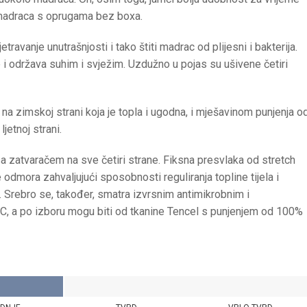
d madraca s oprugama bez boxa.
vanje unutrašnjosti i tako štiti madrac od plijesni i bakterija.
i održava suhim i svježim. Uzdužno u pojas su ušivene četiri
 zimskoj strani koja je topla i ugodna, i mješavinom punjenja o
jetnoj strani.
 zatvaračem na sve četiri strane. Fiksna presvlaka od stretch
odmora zahvaljujući sposobnosti reguliranja topline tijela i
 Srebro se, također, smatra izvrsnim antimikrobnim i
°C, a po izboru mogu biti od tkanine Tencel s punjenjem od 100%