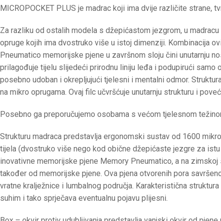
MICROPOCKET PLUS je madrac koji ima dvije različite strane, tvr
Za razliku od ostalih modela s džepićastom jezgrom, u madra
opruge kojih ima dvostruko više u istoj dimenziji. Kombinacija 
Pneumatico memorijske pjene u završnom sloju čini unutarnju no
prilagođuje tijelu slijedeći prirodnu liniju leđa i podupirući sa
posebno udoban i okrepljujući tjelesni i mentalni odmor. Struktu
na mikro oprugama. Ovaj filc učvršćuje unutarnju strukturu i p
Posebno ga preporučujemo osobama s većom tjelesnom težino
Strukturu madraca predstavlja ergonomski sustav od 1600 mikro ne
tijela (dvostruko više nego kod obične džepićaste jezgre za istu 
inovativne memorijske pjene Memory Pneumatico, a na zimskoj str
također od memorijske pjene. Ova pjena otvorenih pora savršeno 
vratne kralježnice i lumbalnog područja. Karakteristična struktur
suhim i tako sprječava eventualnu pojavu plijesni.
Box – okvir protiv udubljivanja predstavlja vanjski okvir od pjen