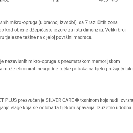
EDNJE
TVRD
VRLO TVRD
ih mikro-opruga (u bračnoj izvedbi). sa 7 različitih zona
ego kod obične džepićaste jezgre za istu dimenziju. Veliki broj
 tjelesne težine na cijeloj površini madraca.
nacije nezavisnih mikro-opruga s pneumatskom memorijskom
 da može eliminirati neugodne točke pritiska na tijelo pružajući tak
ET PLUS presvučen je SILVER CARE ® tkaninom koja nudi izvrsn
lanjanje vlage koja se oslobađa tijekom spavanja. Izuzetno udobna