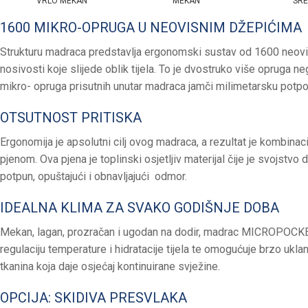
VRLO MEKAN
MEKAN
SR
1600 MIKRO-OPRUGA U NEOVISNIM DŽEPIĆIMA
Strukturu madraca predstavlja ergonomski sustav od 1600 neovisn
nosivosti koje slijede oblik tijela. To je dvostruko više opruga n
mikro- opruga prisutnih unutar madraca jamči milimetarsku potporu
OTSUTNOST PRITISKA
Ergonomija je apsolutni cilj ovog madraca, a rezultat je kombi
pjenom. Ova pjena je toplinski osjetljiv materijal čije je svojstvo
potpun, opuštajući i obnavljajući odmor.
IDEALNA KLIMA ZA SVAKO GODIŠNJE DOBA
Mekan, lagan, prozračan i ugodan na dodir, madrac MICROPOCK
regulaciju temperature i hidratacije tijela te omogućuje brzo uk
tkanina koja daje osjećaj kontinuirane svježine.
OPCIJA: SKIDIVA PRESVLAKA