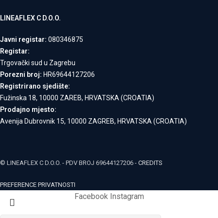
LINEAFLEX C D.O.O.
Javni registar:
080346875
Registar:
Trgovački sud u Zagrebu
Porezni broj:
HR69644127206
Registrirano sjedište:
Fužinska 18, 10000 ZAREB, HRVATSKA (CROATIA)
Prodajno mjesto:
Avenija Dubrovnik 15, 10000 ZAGREB, HRVATSKA (CROATIA)
© LINEAFLEX C D.O.O. - PDV BROJ 69644127206 -
CREDITS
PREFERENCE PRIVATNOSTI
Facebook
Instagram