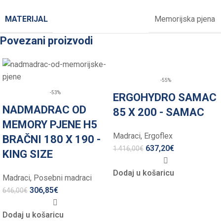
MATERIJAL
Memorijska pjena
Povezani proizvodi
-55%
-53%
ERGOHYDRO SAMAC
NADMADRAC OD
85 X 200 - SAMAC
MEMORY PJENE H5
Madraci
,
Ergoflex
BRAČNI 180 X 190 -
637,20
€
1.416,00
€
KING SIZE
Dodaj u košaricu
Madraci
,
Posebni madraci
306,85
€
646,00
€
Dodaj u košaricu