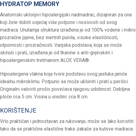
HYDRATOP MEMORY
Anatomski uklonjivi hipoalergijski nadmadrac, dizajniran za one
koji žele dobiti osjećaj više potpore i nosivosti od svog
madraca. Unutarnja struktura izrađena je od 100% vodene i mikro
prozračne pjene, bez inertnih punila, visoke elastičnosti,
otpornosti i prozračnosti. Vanjska podstava, koja se može
skinuti i prati, izrađena je od tkanine s anti-gnjinskim i
hipoalergenskim tretmanom ALOE VERA®.
Hipoalergena vlakna koja tvore podstavu ovog jastuka jamče
idealnu mikroklimu. Potpuno se može ukloniti i prati u perilici.
Originalni valoviti prošiv povećava njegovu udobnost. Debljina
ploče cca 5 cm. Visina u sredini: cca 8 cm.
KORIŠTENJE
Vrlo praktičan i jednostavan za rukovanje, može se lako koristiti
tako da se praktične elastične trake zakače za kutove madraca.