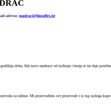
ADRAC
mail adresu:
madraci@lineaflex.hr
šnja doba, štiti nove madrace od trošenja i trenja te im daje posebnu 
i proizvoda za odmor. Mi proizvodimo sve proizvode i iz tog razloga ku