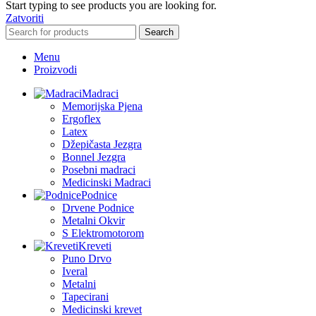
Start typing to see products you are looking for.
Zatvoriti
Search
Menu
Proizvodi
Madraci
Memorijska Pjena
Ergoflex
Latex
Džepičasta Jezgra
Bonnel Jezgra
Posebni madraci
Medicinski Madraci
Podnice
Drvene Podnice
Metalni Okvir
S Elektromotorom
Kreveti
Puno Drvo
Iveral
Metalni
Tapecirani
Medicinski krevet