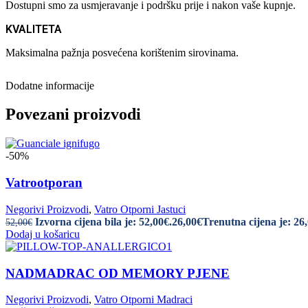
Dostupni smo za usmjeravanje i podršku prije i nakon vaše kupnje.
KVALITETA
Maksimalna pažnja posvećena korištenim sirovinama.
Dodatne informacije
Povezani proizvodi
-50%
Vatrootporan
Negorivi Proizvodi
,
Vatro Otporni Jastuci
Izvorna cijena bila je: 52,00€.
26,00
€
Trenutna cijena je: 26
52,00
€
Dodaj u košaricu
NADMADRAC OD MEMORY PJENE
Negorivi Proizvodi
,
Vatro Otporni Madraci