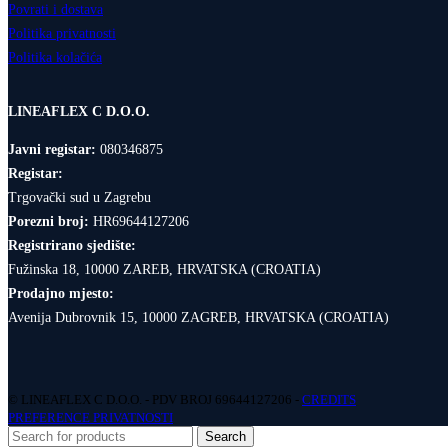
Povrati i dostava
Politika privatnosti
Politika kolačića
LINEAFLEX C D.O.O.
Javni registar:
080346875
Registar:
Trgovački sud u Zagrebu
Porezni broj:
HR69644127206
Registrirano sjedište:
Fužinska 18, 10000 ZAREB, HRVATSKA (CROATIA)
Prodajno mjesto:
Avenija Dubrovnik 15, 10000 ZAGREB, HRVATSKA (CROATIA)
© LINEAFLEX C D.O.O. - PDV BROJ 69644127206 -
CREDITS
PREFERENCE PRIVATNOSTI
Search