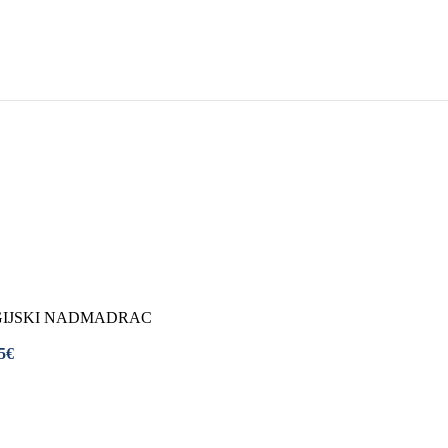
romotorom
eti
rvo
BESPLATNA DOSTAVA NA CIJELU HRVATSKU
ni
ki krevet
ci
 Za Jastuk
 Za Madrace i Podnice
Relax Fotelje
Negorivi Proizvodi
tporni Madraci
porni Jastuci
GIJSKI NADMADRAC
5€