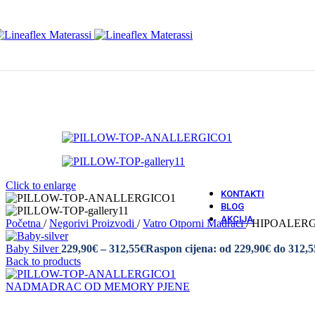
S Elekt
Skip to navigation
Skip to main content
Krev
Puno D
Iveral
Metalni
Tapecira
Medicins
Doda
Navlake
Navlake
Jastuci
Vatro O
Vatro Ot
Click to enlarge
KONTAKTI
BLOG
AKCIJA
Početna
/
Negorivi Proizvodi
/
Vatro Otporni Madraci
/
HIPOALER
Baby Silver
229,90
€
–
312,55
€
Raspon cijena: od 229,90€ do 312,5
Back to products
NADMADRAC OD MEMORY PJENE