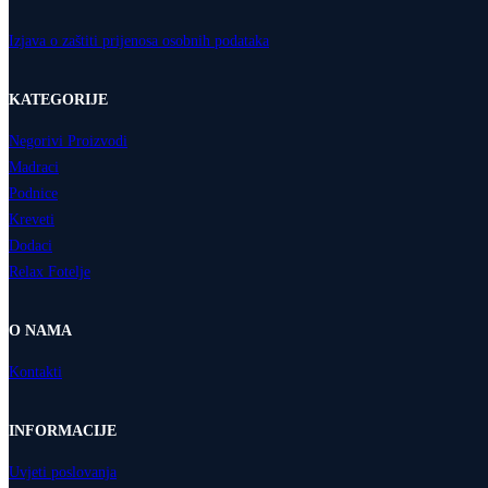
Izjava o zaštiti prijenosa osobnih podataka
KATEGORIJE
Negorivi Proizvodi
Madraci
Podnice
Kreveti
Dodaci
Relax Fotelje
O NAMA
Kontakti
INFORMACIJE
Uvjeti poslovanja