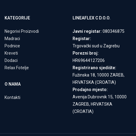
KATEGORIJE
LINEAFLEX C D.O.O.
Negorivi Proizvodi
Javni registar:
080346875
Madraci
Registar:
Podnice
Trgovački sud u Zagrebu
Kreveti
Porezni broj:
Dodaci
HR69644127206
Relax Fotelje
Registrirano sjedište:
Fužinska 18, 10000 ZAREB,
HRVATSKA (CROATIA)
O NAMA
Prodajno mjesto:
Avenija Dubrovnik 15, 10000
Kontakti
ZAGREB, HRVATSKA
(CROATIA)