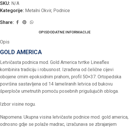
SKU:
N/A
Kategorije:
Metalni Okvir
,
Podnice
Share:
OPIS
DODATNE INFORMACIJE
Opis
GOLD AMERICA
Letvičasta podnica mod. Gold America tvrtke Lineaflex
kombinira tradiciju i robusnost. Izrađena od čelične cijevi
obojene crnim epoksidnim prahom, profil 50×37. Ortopedska
površina sastavljena od 14 lameliranih letvica od bukovu
šperploče umetnutih pomoću posebnih prigušujućih obloga.
Izbor visine nogu.
Napomena: Ukupna visina letvičaste podnice mod. gold america,
odnosno gdje se polaže madrac, izračunava se zbrajanjem