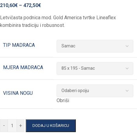
210,60
€
–
472,50
€
Letvičasta podnica mod. Gold America tvrtke Lineaflex
kombinira tradiciju i robusnost.
TIP MADRACA
MJERA MADRACA
VISINA NOGU
Obriši
-
+
DODAJ U KOŠARICU