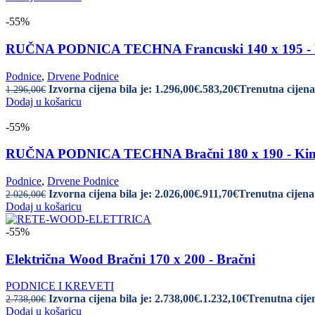
-55%
RUČNA PODNICA TECHNA Francuski 140 x 195 - 
Podnice
,
Drvene Podnice
Izvorna cijena bila je: 1.296,00€.
583,20
€
Trenutna cijena 
1.296,00
€
Dodaj u košaricu
-55%
RUČNA PODNICA TECHNA Bračni 180 x 190 - King
Podnice
,
Drvene Podnice
Izvorna cijena bila je: 2.026,00€.
911,70
€
Trenutna cijena 
2.026,00
€
Dodaj u košaricu
-55%
Električna Wood Bračni 170 x 200 - Bračni
PODNICE I KREVETI
Izvorna cijena bila je: 2.738,00€.
1.232,10
€
Trenutna cijen
2.738,00
€
Dodaj u košaricu