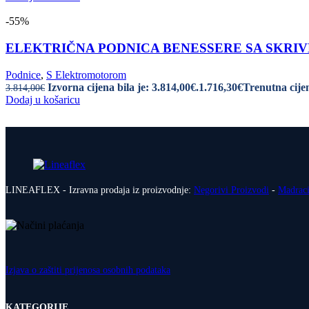
-55%
ELEKTRIČNA PODNICA BENESSERE SA SKRIVENI
Podnice
,
S Elektromotorom
Izvorna cijena bila je: 3.814,00€.
1.716,30
€
Trenutna cijen
3.814,00
€
Dodaj u košaricu
LINEAFLEX - Izravna prodaja iz proizvodnje:
Negorivi Proizvodi
-
Madrac
Izjava o zaštiti prijenosa osobnih podataka
KATEGORIJE