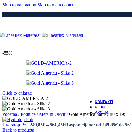
Medici
Skip to navigation
Skip to main content
Po
Drvene
Metaln
S Elek
Kre
Puno 
Iveral
Metaln
Tapeci
-55%
Medici
Dod
Navlak
Navlak
Jastuci
Vatro 
Click to enlarge
Vatro O
KONTAKTI
BLOG
AKCIJA
Početna
/
Podnice
/
Metalni Okvir
/
Gold America Samac 80 x 195 -
Hydratop Poli
249,85
€
–
561,45
€
Raspon cijena: od 249,85€ do 561
Back to products