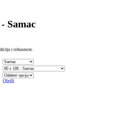
 - Samac
iciju i robusnost.
Obriši