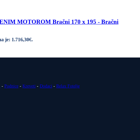
M MOTOROM Bračni 170 x 195 - Bračni
a je: 1.716,30€.
i
-
Podnice
-
Kreveti
-
Dodaci
-
Relax Fotelje