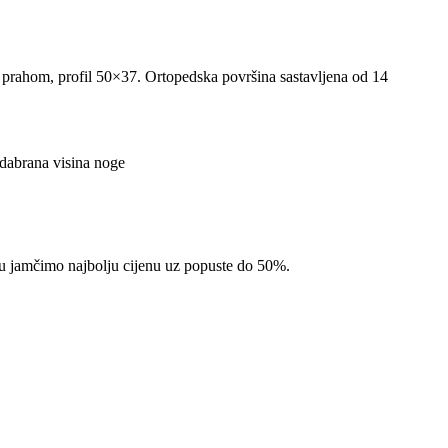
m prahom, profil 50×37. Ortopedska površina sastavljena od 14
odabrana visina noge
pcu jamčimo najbolju cijenu uz popuste do 50%.