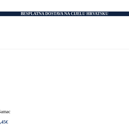
nski Madraci
dnice
 Podnice
BESPLATNA DOSTAVA NA CIJELU HRVATSKU
i Okvir
tromotorom
veti
Drvo
i
rani
nski krevet
aci
e Za Jastuk
e Za Madrace i Podnice
Relax Fotelje
Negorivi Proizvodi
Otporni Madraci
tporni Jastuci
 Samac
,45€