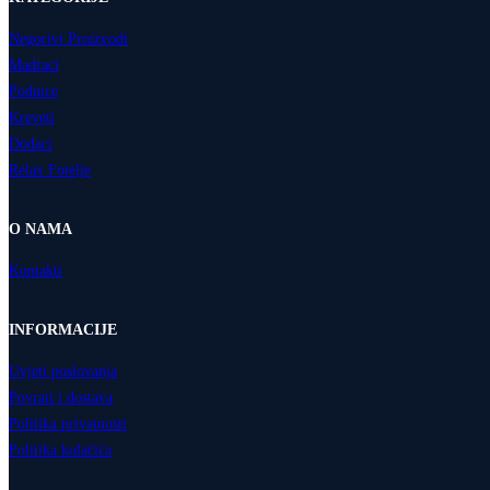
Negorivi Proizvodi
Madraci
Podnice
Kreveti
Dodaci
Relax Fotelje
O NAMA
Kontakti
INFORMACIJE
Uvjeti poslovanja
Povrati i dostava
Politika privatnosti
Politika kolačića