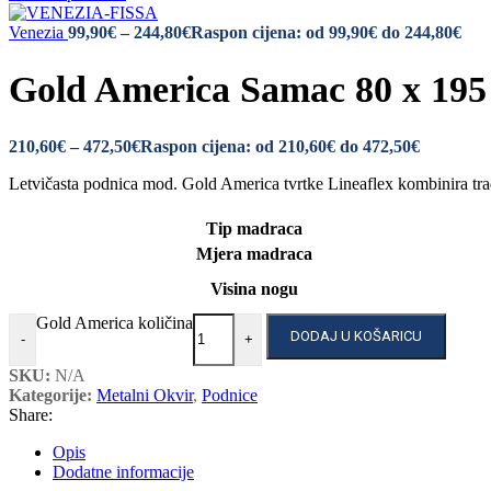
Venezia
99,90
€
–
244,80
€
Raspon cijena: od 99,90€ do 244,80€
Gold America Samac 80 x 195
210,60
€
–
472,50
€
Raspon cijena: od 210,60€ do 472,50€
Letvičasta podnica mod. Gold America tvrtke Lineaflex kombinira trad
Tip madraca
Mjera madraca
Visina nogu
Gold America količina
DODAJ U KOŠARICU
-
+
SKU:
N/A
Kategorije:
Metalni Okvir
,
Podnice
Share:
Opis
Dodatne informacije