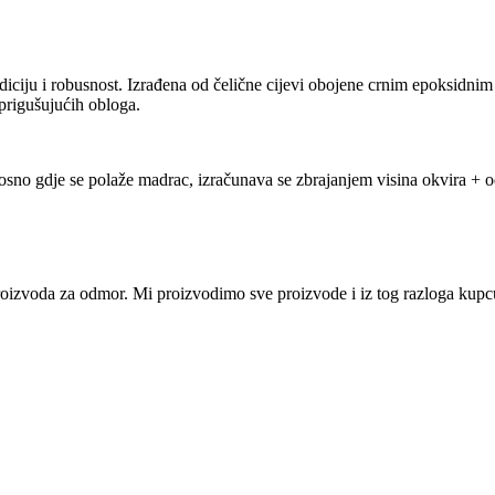
iciju i robusnost. Izrađena od čelične cijevi obojene crnim epoksidni
prigušujućih obloga.
sno gdje se polaže madrac, izračunava se zbrajanjem visina okvira + 
i proizvoda za odmor. Mi proizvodimo sve proizvode i iz tog razloga ku