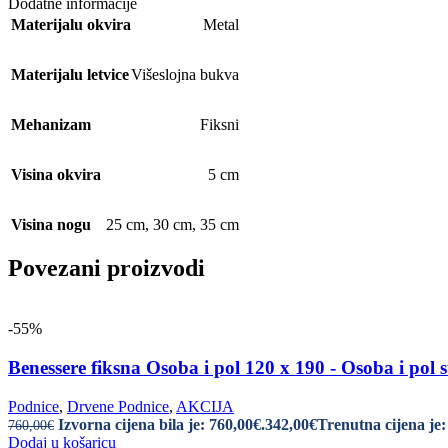
Dodatne informacije
Materijalu okvira
Metal
Materijalu letvice
Višeslojna bukva
Mehanizam
Fiksni
Visina okvira
5 cm
Visina nogu
25 cm
,
30 cm
,
35 cm
Povezani proizvodi
-55%
Benessere fiksna Osoba i pol 120 x 190 - Osoba i pol 
Podnice
,
Drvene Podnice
,
AKCIJA
Izvorna cijena bila je: 760,00€.
342,00
€
Trenutna cijena je:
760,00
€
Dodaj u košaricu