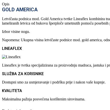
Opis
GOLD AMERICA
Letvičasta podnica mod. Gold America tvrtke Lineaflex kombinira trad
lameliranih letvica od bukovu šperploče umetnutih pomoću posebnih 
Izbor visine nogu.
Napomena: Ukupna visina letvičaste podnice mod. gold america, odno
LINEAFLEX
Lineaflex je tvrtka specijalizirana za proizvodnju madraca, jastuka 
SLUŽBA ZA KORISNIKE
Dostupni smo za usmjeravanje i podršku prije i nakon vaše kupnje.
KVALITETA
Maksimalna pažnja posvećena korištenim sirovinama.