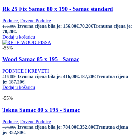
Rk 25 Fix Samac 80 x 190 - Samac standard
Podnice
,
Drvene Podnice
Izvorna cijena bila je: 156,00€.
70,20
€
Trenutna cijena je:
156,00
€
70,20€.
Dodaj u košaricu
-55%
Wood Samac 85 x 195 - Samac
PODNICE I KREVETI
Izvorna cijena bila je: 416,00€.
187,20
€
Trenutna cijena
416,00
€
je: 187,20€.
Dodaj u košaricu
-55%
Tekna Samac 80 x 195 - Samac
Podnice
,
Drvene Podnice
Izvorna cijena bila je: 784,00€.
352,80
€
Trenutna cijena
784,00
€
je: 352,80€.