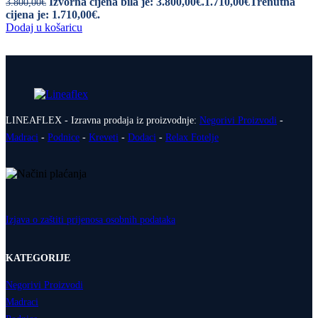
Izvorna cijena bila je: 3.800,00€.
1.710,00
€
Trenutna
3.800,00
€
cijena je: 1.710,00€.
Dodaj u košaricu
LINEAFLEX - Izravna prodaja iz proizvodnje:
Negorivi Proizvodi
-
Madraci
-
Podnice
-
Kreveti
-
Dodaci
-
Relax Fotelje
Izjava o zaštiti prijenosa osobnih podataka
KATEGORIJE
Negorivi Proizvodi
Madraci