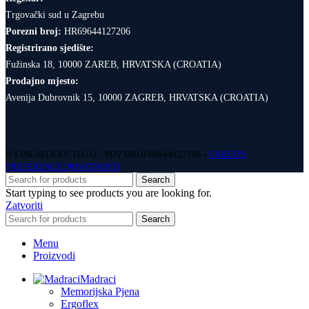
Trgovački sud u Zagrebu
Porezni broj:
HR69644127206
Registrirano sjedište:
Fužinska 18, 10000 ZAREB, HRVATSKA (CROATIA)
Prodajno mjesto:
Avenija Dubrovnik 15, 10000 ZAGREB, HRVATSKA (CROATIA)
© LINEAFLEX C D.O.O. - PDV BROJ 69644127206 -
CREDITS
PREFERENCE PRIVATNOSTI
Search
Start typing to see products you are looking for.
Zatvoriti
Search
Menu
Proizvodi
Madraci
Memorijska Pjena
Ergoflex