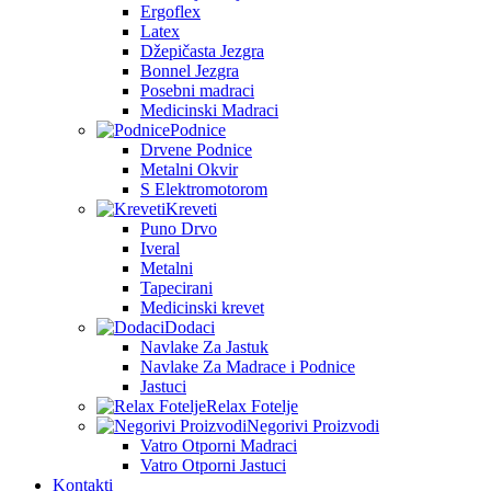
Ergoflex
Latex
Džepičasta Jezgra
Bonnel Jezgra
Posebni madraci
Medicinski Madraci
Podnice
Drvene Podnice
Metalni Okvir
S Elektromotorom
Kreveti
Puno Drvo
Iveral
Metalni
Tapecirani
Medicinski krevet
Dodaci
Navlake Za Jastuk
Navlake Za Madrace i Podnice
Jastuci
Relax Fotelje
Negorivi Proizvodi
Vatro Otporni Madraci
Vatro Otporni Jastuci
Kontakti