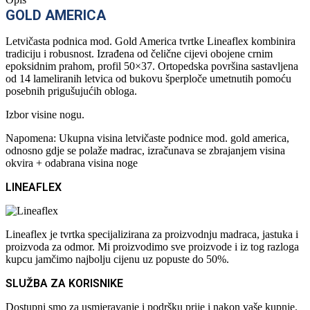
GOLD AMERICA
Letvičasta podnica mod. Gold America tvrtke Lineaflex kombinira
tradiciju i robusnost. Izrađena od čelične cijevi obojene crnim
epoksidnim prahom, profil 50×37. Ortopedska površina sastavljena
od 14 lameliranih letvica od bukovu šperploče umetnutih pomoću
posebnih prigušujućih obloga.
Izbor visine nogu.
Napomena: Ukupna visina letvičaste podnice mod. gold america,
odnosno gdje se polaže madrac, izračunava se zbrajanjem visina
okvira + odabrana visina noge
LINEAFLEX
Lineaflex je tvrtka specijalizirana za proizvodnju madraca, jastuka i
proizvoda za odmor. Mi proizvodimo sve proizvode i iz tog razloga
kupcu jamčimo najbolju cijenu uz popuste do 50%.
SLUŽBA ZA KORISNIKE
Dostupni smo za usmjeravanje i podršku prije i nakon vaše kupnje.