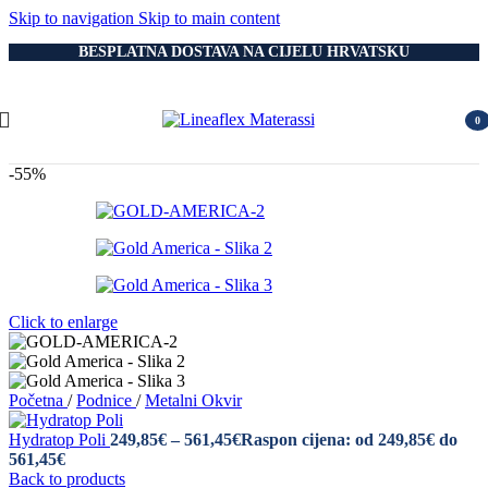
Skip to navigation
Skip to main content
BESPLATNA DOSTAVA NA CIJELU HRVATSKU
0
item
-55%
Click to enlarge
Početna
/
Podnice
/
Metalni Okvir
Hydratop Poli
249,85
€
–
561,45
€
Raspon cijena: od 249,85€ do
561,45€
Back to products