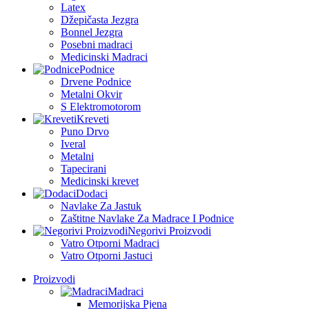
Latex
Džepičasta Jezgra
Bonnel Jezgra
Posebni madraci
Medicinski Madraci
Podnice
Drvene Podnice
Metalni Okvir
S Elektromotorom
Kreveti
Puno Drvo
Iveral
Metalni
Tapecirani
Medicinski krevet
Dodaci
Navlake Za Jastuk
Zaštitne Navlake Za Madrace I Podnice
Negorivi Proizvodi
Vatro Otporni Madraci
Vatro Otporni Jastuci
Proizvodi
Madraci
Memorijska Pjena