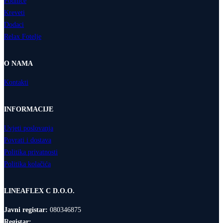
Podnice
Kreveti
Dodaci
Relax Fotelje
O NAMA
Kontakti
INFORMACIJE
Uvjeti poslovanja
Povrati i dostava
Politika privatnosti
Politika kolačića
LINEAFLEX C D.O.O.
Javni registar:
080346875
Registar: