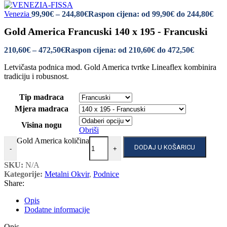
Venezia
99,90
€
–
244,80
€
Raspon cijena: od 99,90€ do 244,80€
Gold America Francuski 140 x 195 - Francuski
210,60
€
–
472,50
€
Raspon cijena: od 210,60€ do 472,50€
Letvičasta podnica mod. Gold America tvrtke Lineaflex kombinira
tradiciju i robusnost.
Tip madraca
Mjera madraca
Visina nogu
Obriši
Gold America količina
DODAJ U KOŠARICU
-
+
SKU:
N/A
Kategorije:
Metalni Okvir
,
Podnice
Share:
Opis
Dodatne informacije
Opis