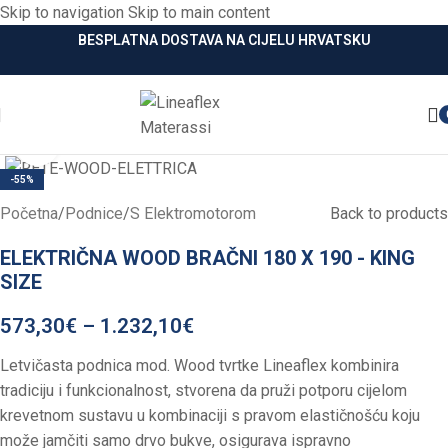
Skip to navigation
Skip to main content
BESPLATNA DOSTAVA NA CIJELU HRVATSKU
Click to enlarge
-55%
Početna
/
Podnice
/
S Elektromotorom
Back to products
ELEKTRIČNA WOOD BRAČNI 180 X 190 - KING
SIZE
573,30
€
–
1.232,10
€
Letvičasta podnica mod. Wood tvrtke Lineaflex kombinira
tradiciju i funkcionalnost, stvorena da pruži potporu cijelom
krevetnom sustavu u kombinaciji s pravom elastičnošću koju
može jamčiti samo drvo bukve, osigurava ispravno