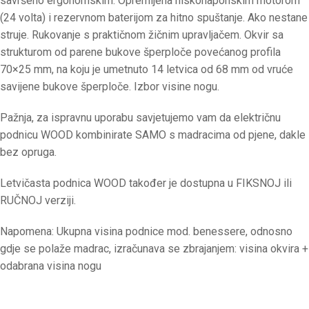
savršeno ergonomskim. Opremljena niskonaponskim motorom
(24 volta) i rezervnom baterijom za hitno spuštanje. Ako nestane
struje. Rukovanje s praktičnom žičnim upravljačem. Okvir sa
strukturom od parene bukove šperploče povećanog profila
70×25 mm, na koju je umetnuto 14 letvica od 68 mm od vruće
savijene bukove šperploče. Izbor visine nogu.
Pažnja, za ispravnu uporabu savjetujemo vam da električnu
podnicu WOOD kombinirate SAMO s madracima od pjene, dakle
bez opruga.
Letvičasta podnica WOOD također je dostupna u FIKSNOJ ili
RUČNOJ verziji.
Napomena: Ukupna visina podnice mod. benessere, odnosno
gdje se polaže madrac, izračunava se zbrajanjem: visina okvira +
odabrana visina nogu