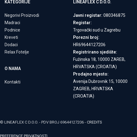
KATEGORIJE
LINEAFLEX C D.O.O.
Negorivi Proizvodi
Javni registar:
080346875
Madraci
Registar:
Podnice
Trgovački sud u Zagrebu
Kreveti
Porezni broj:
Dodaci
HR69644127206
Relax Fotelje
Registrirano sjedište:
Fužinska 18, 10000 ZAREB,
HRVATSKA (CROATIA)
O NAMA
Prodajno mjesto:
Avenija Dubrovnik 15, 10000
Kontakti
ZAGREB, HRVATSKA
(CROATIA)
© LINEAFLEX C D.O.O. - PDV BROJ 69644127206 -
CREDITS
PREFERENCE PRIVATNOSTI