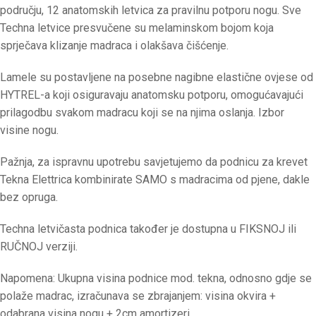
području, 12 anatomskih letvica za pravilnu potporu nogu. Sve
Techna letvice presvučene su melaminskom bojom koja
sprječava klizanje madraca i olakšava čišćenje.
Lamele su postavljene na posebne nagibne elastične ovjese od
HYTREL-a koji osiguravaju anatomsku potporu, omogućavajući
prilagodbu svakom madracu koji se na njima oslanja. Izbor
visine nogu.
Pažnja, za ispravnu upotrebu savjetujemo da podnicu za krevet
Tekna Elettrica kombinirate SAMO s madracima od pjene, dakle
bez opruga.
Techna letvičasta podnica također je dostupna u FIKSNOJ ili
RUČNOJ verziji.
Napomena: Ukupna visina podnice mod. tekna, odnosno gdje se
polaže madrac, izračunava se zbrajanjem: visina okvira +
odabrana visina nogu + 2cm amortizeri