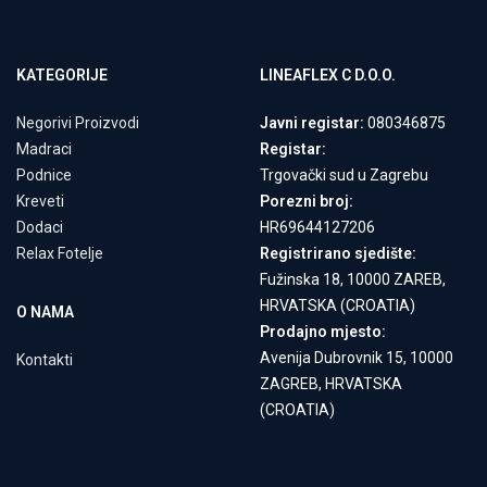
KATEGORIJE
LINEAFLEX C D.O.O.
Negorivi Proizvodi
Javni registar:
080346875
Madraci
Registar:
Podnice
Trgovački sud u Zagrebu
Kreveti
Porezni broj:
Dodaci
HR69644127206
Relax Fotelje
Registrirano sjedište:
Fužinska 18, 10000 ZAREB,
HRVATSKA (CROATIA)
O NAMA
Prodajno mjesto:
Avenija Dubrovnik 15, 10000
Kontakti
ZAGREB, HRVATSKA
(CROATIA)