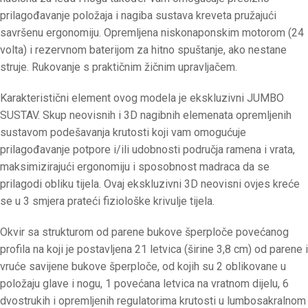
prilagođavanje položaja i nagiba sustava kreveta pružajući
savršenu ergonomiju. Opremljena niskonaponskim motorom (24
volta) i rezervnom baterijom za hitno spuštanje, ako nestane
struje. Rukovanje s praktičnim žičnim upravljačem.
Karakteristični element ovog modela je ekskluzivni JUMBO
SUSTAV. Skup neovisnih i 3D nagibnih elemenata opremljenih
sustavom podešavanja krutosti koji vam omogućuje
prilagođavanje potpore i/ili udobnosti područja ramena i vrata,
maksimizirajući ergonomiju i sposobnost madraca da se
prilagodi obliku tijela. Ovaj ekskluzivni 3D neovisni ovjes kreće
se u 3 smjera prateći fiziološke krivulje tijela.
Okvir sa strukturom od parene bukove šperploče povećanog
profila na koji je postavljena 21 letvica (širine 3,8 cm) od parene i
vruće savijene bukove šperploče, od kojih su 2 oblikovane u
položaju glave i nogu, 1 povećana letvica na vratnom dijelu, 6
dvostrukih i opremljenih regulatorima krutosti u lumbosakralnom