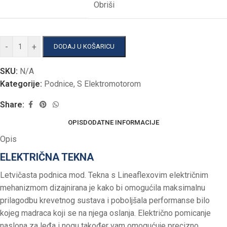
Obriši
-
+
DODAJ U KOŠARICU
SKU:
N/A
Kategorije:
Podnice
,
S Elektromotorom
Share:
OPIS
DODATNE INFORMACIJE
Opis
ELEKTRIČNA TEKNA
Letvičasta podnica mod. Tekna s Lineaflexovim električnim
mehanizmom dizajnirana je kako bi omogućila maksimalnu
prilagodbu krevetnog sustava i poboljšala performanse bilo
kojeg madraca koji se na njega oslanja. Električno pomicanje
naslona za leđa i nogu također vam omogućuje precizno