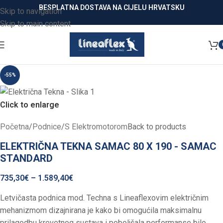
BESPLATNA DOSTAVA NA CIJELU HRVATSKU
Skip to navigation
Skip to main content
-55%
Click to enlarge
Početna
/
Podnice
/
S Elektromotorom
Back to products
ELEKTRIČNA TEKNA SAMAC 80 X 190 - SAMAC
STANDARD
735,30
€
–
1.589,40
€
Letvičasta podnica mod. Techna s Lineaflexovim električnim
mehanizmom dizajnirana je kako bi omogućila maksimalnu
prilagodbu krevetnog sustava i poboljšala performanse bilo