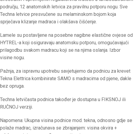
području, 12 anatomskih letvica za pravilnu potporu nogu. Sve
Techna letvice presvučene su melaminskom bojom koja
sprječava klizanje madraca i olakšava čišćenje.
Lamele su postavljene na posebne nagibne elastične ovjese od
HYTREL-a koji osiguravaju anatomsku potporu, omogućavajući
prilagodbu svakom madracu koji se na njima oslanja. Izbor
visine nogu.
Pažnja, za ispravnu upotrebu savjetujemo da podnicu za krevet
Tekna Elettrica kombinirate SAMO s madracima od pjene, dakle
bez opruga.
Techna letvičasta podnica također je dostupna u FIKSNOJ ili
RUČNOJ verziji.
Napomena: Ukupna visina podnice mod. tekna, odnosno gdje se
polaže madrac, izračunava se zbrajanjem: visina okvira +