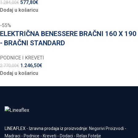
577,80
€
1.284,00
€
Dodaj u košaricu
-55%
ELEKTRIČNA BENESSERE BRAČNI 160 X 190
- BRAČNI STANDARD
PODNICE I KREVETI
1.246,50
€
2.770,00
€
Dodaj u košaricu
LINEAFLEX - Izravna prodaja iz proizvodnje:
Negorivi Proizvodi
-
Madraci
-
Podnice
-
Kreveti
-
Dodaci
-
Relax Fotelje