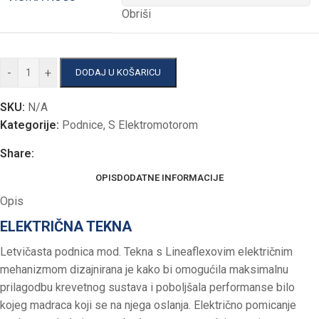
Obriši
-
+
DODAJ U KOŠARICU
SKU:
N/A
Kategorije:
Podnice
,
S Elektromotorom
Share:
OPIS
DODATNE INFORMACIJE
Opis
ELEKTRIČNA TEKNA
Letvičasta podnica mod. Tekna s Lineaflexovim električnim
mehanizmom dizajnirana je kako bi omogućila maksimalnu
prilagodbu krevetnog sustava i poboljšala performanse bilo
kojeg madraca koji se na njega oslanja. Električno pomicanje