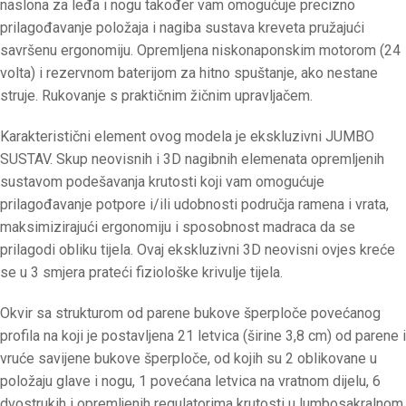
naslona za leđa i nogu također vam omogućuje precizno
prilagođavanje položaja i nagiba sustava kreveta pružajući
savršenu ergonomiju. Opremljena niskonaponskim motorom (24
volta) i rezervnom baterijom za hitno spuštanje, ako nestane
struje. Rukovanje s praktičnim žičnim upravljačem.
Karakteristični element ovog modela je ekskluzivni JUMBO
SUSTAV. Skup neovisnih i 3D nagibnih elemenata opremljenih
sustavom podešavanja krutosti koji vam omogućuje
prilagođavanje potpore i/ili udobnosti područja ramena i vrata,
maksimizirajući ergonomiju i sposobnost madraca da se
prilagodi obliku tijela. Ovaj ekskluzivni 3D neovisni ovjes kreće
se u 3 smjera prateći fiziološke krivulje tijela.
Okvir sa strukturom od parene bukove šperploče povećanog
profila na koji je postavljena 21 letvica (širine 3,8 cm) od parene i
vruće savijene bukove šperploče, od kojih su 2 oblikovane u
položaju glave i nogu, 1 povećana letvica na vratnom dijelu, 6
dvostrukih i opremljenih regulatorima krutosti u lumbosakralnom