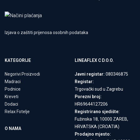
Izjava o zaštiti prijenosa osobnih podataka
KATEGORIJE
LINEAFLEX C D.O.O.
Negorivi Proizvodi
Javni registar:
080346875
Madraci
Registar:
Podnice
Trgovački sud u Zagrebu
Kreveti
Porezni broj:
Dodaci
HR69644127206
Relax Fotelje
Registrirano sjedište:
Fužinska 18, 10000 ZAREB,
HRVATSKA (CROATIA)
O NAMA
Prodajno mjesto: