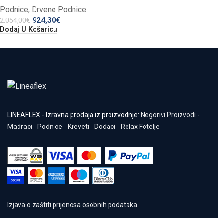
Podnice
,
Drvene Podnice
924,30
€
2.054,00
€
Dodaj U Košaricu
LINEAFLEX - Izravna prodaja iz proizvodnje:
Negorivi Proizvodi
-
Madraci
-
Podnice
-
Kreveti
-
Dodaci
-
Relax Fotelje
Izjava o zaštiti prijenosa osobnih podataka