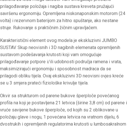
prilagođavanje položaja i nagiba sustava kreveta pružajući
savršenu ergonomiju. Opremljena niskonaponskim motorom (24
volta) i rezervnom baterijom za hitno spuštanje, ako nestane
struje. Rukovanje s praktičnim žičnim upravljačem.
Karakteristični element ovog modela je ekskluzivni JUMBO
SUSTAV. Skup neovisnih i 3D nagibnih elemenata opremljenih
sustavom podešavanja krutosti koji vam omogućuje
prilagođavanje potpore i/ili udobnosti područja ramena i vrata,
maksimizirajući ergonomiju i sposobnost madraca da se
prilagodi obliku tijela. Ovaj ekskluzivni 3D neovisni ovjes kreće
se u 3 smjera prateći fiziološke krivulje tijela.
Okvir sa strukturom od parene bukove šperploče povećanog
profila na koji je postavljena 21 letvica (širine 3,8 cm) od parene i
vruće savijene bukove šperploče, od kojih su 2 oblikovane u
položaju glave i nogu, 1 povećana letvica na vratnom dijelu, 6
dvostrukih i opremljenih regulatorima krutosti u lumbosakralnom