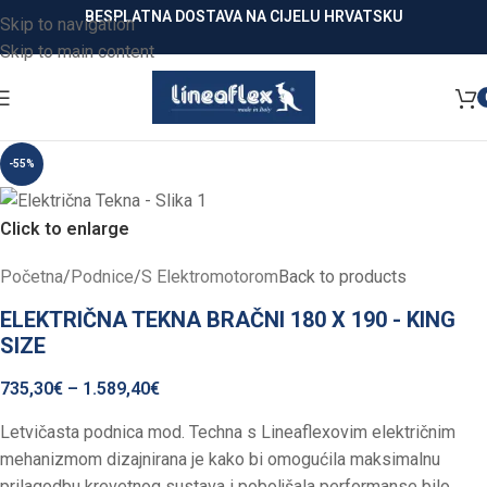
BESPLATNA DOSTAVA NA CIJELU HRVATSKU
Skip to navigation
Skip to main content
-55%
Click to enlarge
Početna
/
Podnice
/
S Elektromotorom
Back to products
ELEKTRIČNA TEKNA BRAČNI 180 X 190 - KING
SIZE
735,30
€
–
1.589,40
€
Letvičasta podnica mod. Techna s Lineaflexovim električnim
mehanizmom dizajnirana je kako bi omogućila maksimalnu
prilagodbu krevetnog sustava i poboljšala performanse bilo