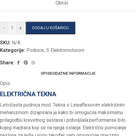
Obriši
-
+
DODAJ U KOŠARICU
SKU:
N/A
Kategorije:
Podnice
,
S Elektromotorom
Share:
OPIS
DODATNE INFORMACIJE
Opis
ELEKTRIČNA TEKNA
Letvičasta podnica mod. Tekna s Lineaflexovim električnim
mehanizmom dizajnirana je kako bi omogućila maksimalnu
prilagodbu krevetnog sustava i poboljšala performanse bilo
kojeg madraca koji se na njega oslanja. Električno pomicanje
naslona za leđa i nogu također vam omogućuje precizno