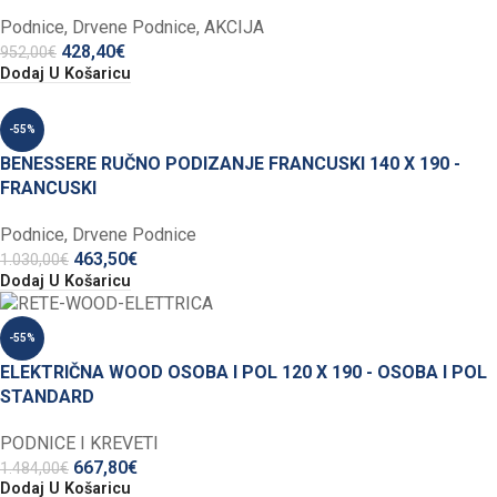
Podnice
,
Drvene Podnice
,
AKCIJA
428,40
€
952,00
€
Dodaj U Košaricu
-55%
BENESSERE RUČNO PODIZANJE FRANCUSKI 140 X 190 -
FRANCUSKI
Podnice
,
Drvene Podnice
463,50
€
1.030,00
€
Dodaj U Košaricu
-55%
ELEKTRIČNA WOOD OSOBA I POL 120 X 190 - OSOBA I POL
STANDARD
PODNICE I KREVETI
667,80
€
1.484,00
€
Dodaj U Košaricu