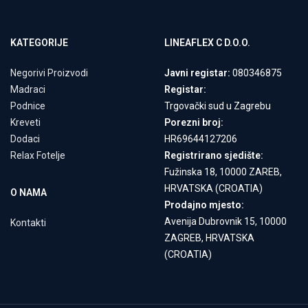
KATEGORIJE
LINEAFLEX C D.O.O.
Negorivi Proizvodi
Javni registar:
080346875
Madraci
Registar:
Podnice
Trgovački sud u Zagrebu
Kreveti
Porezni broj:
Dodaci
HR69644127206
Relax Fotelje
Registrirano sjedište:
Fužinska 18, 10000 ZAREB,
HRVATSKA (CROATIA)
O NAMA
Prodajno mjesto:
Avenija Dubrovnik 15, 10000
Kontakti
ZAGREB, HRVATSKA
(CROATIA)