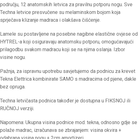
području, 12 anatomskih letvica za pravilnu potporu nogu. Sve
Techna letvice presvučene su melaminskom bojom koja
sprječava klizanje madraca i olakšava čišćenje.
Lamele su postavljene na posebne nagibne elastične ovjese od
HYTREL-a koji osiguravaju anatomsku potporu, omogućavajući
prilagodbu svakom madracu koji se na njima oslanja. Izbor
visine nogu.
Pažnja, za ispravnu upotrebu savjetujemo da podnicu za krevet
Tekna Elettrica kombinirate SAMO s madracima od pjene, dakle
bez opruga.
Techna letvičasta podnica također je dostupna u FIKSNOJ ili
RUČNOJ verziji.
Napomena: Ukupna visina podnice mod. tekna, odnosno gdje se
polaže madrac, izračunava se zbrajanjem: visina okvira +
odabrana visina nogu + 2cm amortizeri