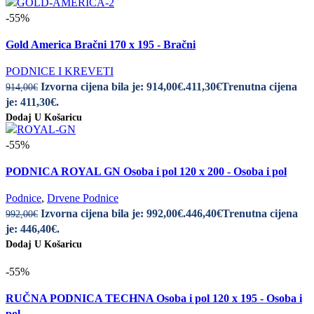
-55%
Gold America Bračni 170 x 195 - Bračni
PODNICE I KREVETI
Izvorna cijena bila je: 914,00€.
411,30
€
Trenutna cijena
914,00
€
je: 411,30€.
Dodaj U Košaricu
-55%
PODNICA ROYAL GN Osoba i pol 120 x 200 - Osoba i pol
Podnice
,
Drvene Podnice
Izvorna cijena bila je: 992,00€.
446,40
€
Trenutna cijena
992,00
€
je: 446,40€.
Dodaj U Košaricu
-55%
RUČNA PODNICA TECHNA Osoba i pol 120 x 195 - Osoba i
pol