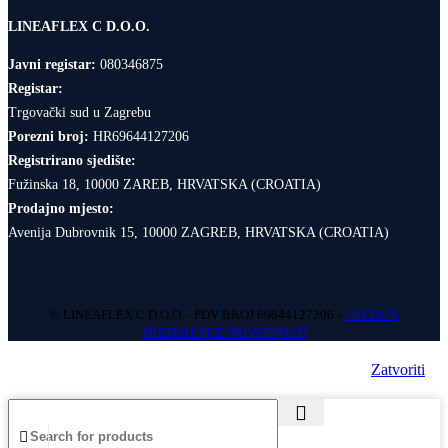
LINEAFLEX C D.O.O.
Javni registar:
080346875
Registar:
Trgovački sud u Zagrebu
Porezni broj:
HR69644127206
Registrirano sjedište:
Fužinska 18, 10000 ZAREB, HRVATSKA (CROATIA)
Prodajno mjesto:
Avenija Dubrovnik 15, 10000 ZAGREB, HRVATSKA (CROATIA)
© LINEAFLEX C D.O.O. - PDV BROJ 69644127206 -
CREDITS
PREFERENCE PRIVATNOSTI
Zatvoriti