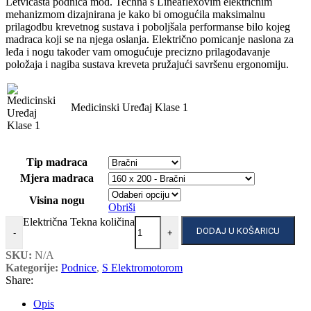
Letvičasta podnica mod. Techna s Lineaflexovim električnim
mehanizmom dizajnirana je kako bi omogućila maksimalnu
prilagodbu krevetnog sustava i poboljšala performanse bilo kojeg
madraca koji se na njega oslanja. Električno pomicanje naslona za
leđa i nogu također vam omogućuje precizno prilagođavanje
položaja i nagiba sustava kreveta pružajući savršenu ergonomiju.
Medicinski Uređaj Klase 1
Tip madraca
Mjera madraca
Visina nogu
Obriši
Električna Tekna količina
DODAJ U KOŠARICU
-
+
SKU:
N/A
Kategorije:
Podnice
,
S Elektromotorom
Share:
Opis