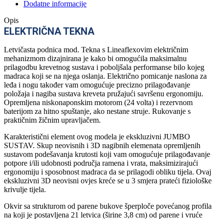
Dodatne informacije
Opis
ELEKTRIČNA TEKNA
Letvičasta podnica mod. Tekna s Lineaflexovim električnim
mehanizmom dizajnirana je kako bi omogućila maksimalnu
prilagodbu krevetnog sustava i poboljšala performanse bilo kojeg
madraca koji se na njega oslanja. Električno pomicanje naslona za
leđa i nogu također vam omogućuje precizno prilagođavanje
položaja i nagiba sustava kreveta pružajući savršenu ergonomiju.
Opremljena niskonaponskim motorom (24 volta) i rezervnom
baterijom za hitno spuštanje, ako nestane struje. Rukovanje s
praktičnim žičnim upravljačem.
Karakteristični element ovog modela je ekskluzivni JUMBO
SUSTAV. Skup neovisnih i 3D nagibnih elemenata opremljenih
sustavom podešavanja krutosti koji vam omogućuje prilagođavanje
potpore i/ili udobnosti područja ramena i vrata, maksimizirajući
ergonomiju i sposobnost madraca da se prilagodi obliku tijela. Ovaj
ekskluzivni 3D neovisni ovjes kreće se u 3 smjera prateći fiziološke
krivulje tijela.
Okvir sa strukturom od parene bukove šperploče povećanog profila
na koji je postavljena 21 letvica (širine 3,8 cm) od parene i vruće