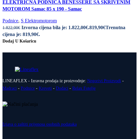
ELEKTRIČNA PODNICA BENESSERE SA SKRIVENIM
MOTOROM Samac 85 x 190 - Samac
Podnice
,
S Elektromotorom
Izvorna cijena bila je: 1.822,00€.
819,90
€
Trenutna
1.822,00
€
cijena je: 819,90€.
Dodaj U Košaricu
LINEAFLEX - Izravna prodaja iz proizvodnje:
Negorivi Proizvodi
-
Madraci
-
Podnice
-
Kreveti
-
Dodaci
-
Relax Fotelje
Izjava o zaštiti prijenosa osobnih podataka