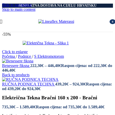
Skip to navigation
BESPLATNA DOSTAVA NA CIJELU HRVATSKU
Skip to main content
0
item
-55%
Click to enlarge
Početna
/
Podnice
/
S Elektromotorom
Benessere fiksna
222,30
€
–
446,40
€
Raspon cijena: od 222,30€ do
446,40€
Back to products
RUČNA PODNICA TECHNA
439,20
€
–
924,30
€
Raspon cijena:
od 439,20€ do 924,30€
Električna Tekna Bračni 160 x 200 - Bračni
735,30
€
–
1.589,40
€
Raspon cijena: od 735,30€ do 1.589,40€