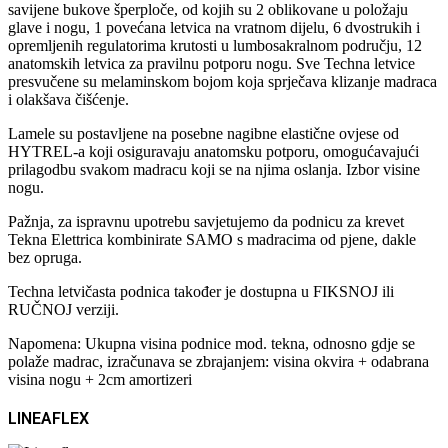
savijene bukove šperploče, od kojih su 2 oblikovane u položaju
glave i nogu, 1 povećana letvica na vratnom dijelu, 6 dvostrukih i
opremljenih regulatorima krutosti u lumbosakralnom području, 12
anatomskih letvica za pravilnu potporu nogu. Sve Techna letvice
presvučene su melaminskom bojom koja sprječava klizanje madraca
i olakšava čišćenje.
Lamele su postavljene na posebne nagibne elastične ovjese od
HYTREL-a koji osiguravaju anatomsku potporu, omogućavajući
prilagodbu svakom madracu koji se na njima oslanja. Izbor visine
nogu.
Pažnja, za ispravnu upotrebu savjetujemo da podnicu za krevet
Tekna Elettrica kombinirate SAMO s madracima od pjene, dakle
bez opruga.
Techna letvičasta podnica također je dostupna u FIKSNOJ ili
RUČNOJ verziji.
Napomena: Ukupna visina podnice mod. tekna, odnosno gdje se
polaže madrac, izračunava se zbrajanjem: visina okvira + odabrana
visina nogu + 2cm amortizeri
LINEAFLEX