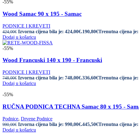
-55%
Wood Samac 90 x 195 - Samac
PODNICE I KREVETI
Izvorna cijena bila je: 424,00€.
190,80
€
Trenutna cijena je:
424,00
€
Dodaj u košaricu
-55%
Wood Francuski 140 x 190 - Francuski
PODNICE I KREVETI
Izvorna cijena bila je: 748,00€.
336,60
€
Trenutna cijena je:
748,00
€
Dodaj u košaricu
-55%
RUČNA PODNICA TECHNA Samac 80 x 195 - Sam
Podnice
,
Drvene Podnice
Izvorna cijena bila je: 990,00€.
445,50
€
Trenutna cijena je:
990,00
€
Dodaj u košaricu