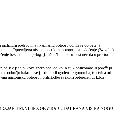
različitim područjima i kapilarnu potporu od glave do pete, a
gonomiju. Opremljena niskonaponskim motorom na uvlačenje (24 volta)
enje bez metalnih poluga jamči tišinu i odsutnost nereda u prostoru
vruće savijene bukove šperploče, od kojih su 2 oblikovane u položaju
lnom području kako bi se jamčila prilagođena ergonomija, 6 letvica od
vaju anatomsku potporu i prilagodbu svakom opterećenju. Izbor
.
BRAJANJEM: VISINA OKVIRA + ODABRANA VISINA NOGU