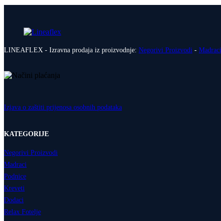
LINEAFLEX - Izravna prodaja iz proizvodnje:
Negorivi Proizvodi
-
Madrac
Izjava o zaštiti prijenosa osobnih podataka
KATEGORIJE
Negorivi Proizvodi
Madraci
Podnice
Kreveti
Dodaci
Relax Fotelje