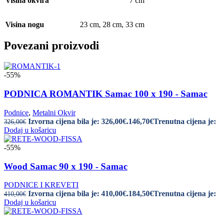
Visina okvira
7 cm
Visina nogu
23 cm
,
28 cm
,
33 cm
Povezani proizvodi
-55%
PODNICA ROMANTIK Samac 100 x 190 - Samac
Podnice
,
Metalni Okvir
Izvorna cijena bila je: 326,00€.
146,70
€
Trenutna cijena je:
326,00
€
Dodaj u košaricu
-55%
Wood Samac 90 x 190 - Samac
PODNICE I KREVETI
Izvorna cijena bila je: 410,00€.
184,50
€
Trenutna cijena je:
410,00
€
Dodaj u košaricu