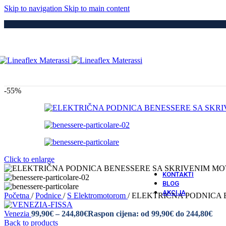
Medici
Skip to navigation
Skip to main content
Po
Drvene
Metaln
S Elek
Kre
Puno 
Iveral
Metaln
Tapeci
-55%
Medici
Dod
Navlak
Navlak
Jastuci
Vatro 
Click to enlarge
Vatro O
KONTAKTI
BLOG
AKCIJA
Početna
/
Podnice
/
S Elektromotorom
/
ELEKTRIČNA PODNICA B
Venezia
99,90
€
–
244,80
€
Raspon cijena: od 99,90€ do 244,80€
Back to products