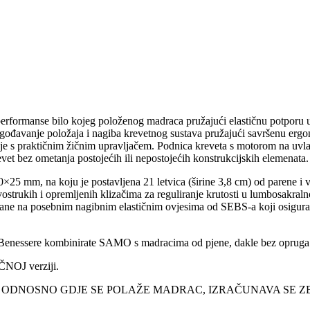
erformanse bilo kojeg položenog madraca pružajući elastičnu potporu u 
lagođavanje položaja i nagiba krevetnog sustava pružajući savršenu er
nje s praktičnim žičnim upravljačem. Podnica kreveta s motorom na uvlač
evet bez ometanja postojećih ili nepostojećih konstrukcijskih elemenata.
25 mm, na koju je postavljena 21 letvica (širine 3,8 cm) od parene i 
dvostrukih i opremljenih klizačima za reguliranje krutosti u lumbosakra
ane na posebnim nagibnim elastičnim ovjesima od SEBS-a koji osigura
u Benessere kombinirate SAMO s madracima od pjene, dakle bez opruga
ČNOJ verziji.
, ODNOSNO GDJE SE POLAŽE MADRAC, IZRAČUNAVA SE Z