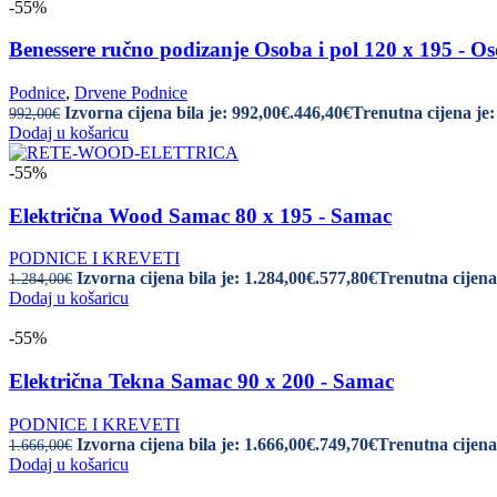
-55%
Benessere ručno podizanje Osoba i pol 120 x 195 - Os
Podnice
,
Drvene Podnice
Izvorna cijena bila je: 992,00€.
446,40
€
Trenutna cijena je:
992,00
€
Dodaj u košaricu
-55%
Električna Wood Samac 80 x 195 - Samac
PODNICE I KREVETI
Izvorna cijena bila je: 1.284,00€.
577,80
€
Trenutna cijena 
1.284,00
€
Dodaj u košaricu
-55%
Električna Tekna Samac 90 x 200 - Samac
PODNICE I KREVETI
Izvorna cijena bila je: 1.666,00€.
749,70
€
Trenutna cijena 
1.666,00
€
Dodaj u košaricu