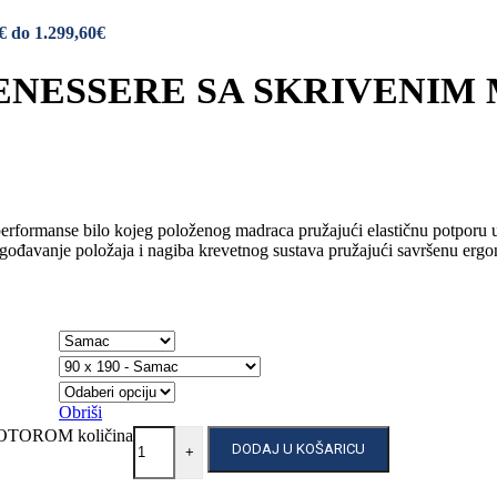
€ do 1.299,60€
NESSERE SA SKRIVENIM MO
erformanse bilo kojeg položenog madraca pružajući elastičnu potporu u 
agođavanje položaja i nagiba krevetnog sustava pružajući savršenu ergo
Obriši
TOROM količina
DODAJ U KOŠARICU
+