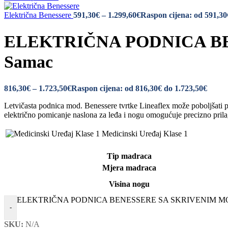
Električna Benessere
591,30
€
–
1.299,60
€
Raspon cijena: od 591,30
ELEKTRIČNA PODNICA BE
Samac
816,30
€
–
1.723,50
€
Raspon cijena: od 816,30€ do 1.723,50€
Letvičasta podnica mod. Benessere tvrtke Lineaflex može poboljšati p
električno pomicanje naslona za leđa i nogu omogućuje precizno pril
Medicinski Uređaj Klase 1
Tip madraca
Mjera madraca
Visina nogu
ELEKTRIČNA PODNICA BENESSERE SA SKRIVENIM MO
-
SKU:
N/A