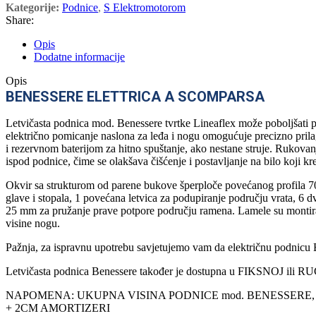
Kategorije:
Podnice
,
S Elektromotorom
Share:
Opis
Dodatne informacije
Opis
BENESSERE ELETTRICA A SCOMPARSA
Letvičasta podnica mod. Benessere tvrtke Lineaflex može poboljšati p
električno pomicanje naslona za leđa i nogu omogućuje precizno pri
i rezervnom baterijom za hitno spuštanje, ako nestane struje. Rukova
ispod podnice, čime se olakšava čišćenje i postavljanje na bilo koji kr
Okvir sa strukturom od parene bukove šperploče povećanog profila 70×
glave i stopala, 1 povećana letvica za podupiranje području vrata, 6 
25 mm za pružanje prave potpore području ramena. Lamele su montir
visine nogu.
Pažnja, za ispravnu upotrebu savjetujemo vam da električnu podnic
Letvičasta podnica Benessere također je dostupna u FIKSNOJ ili RU
NAPOMENA: UKUPNA VISINA PODNICE mod. BENESSERE
+ 2CM AMORTIZERI