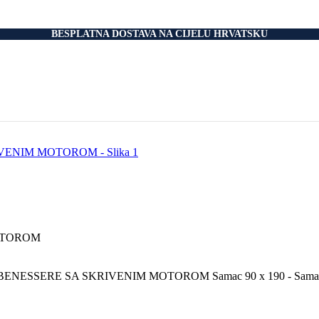
nski Madraci
dnice
 Podnice
BESPLATNA DOSTAVA NA CIJELU HRVATSKU
i Okvir
tromotorom
veti
Drvo
i
rani
nski krevet
aci
e Za Jastuk
e Za Madrace i Podnice
Relax Fotelje
Negorivi Proizvodi
Otporni Madraci
tporni Jastuci
ENESSERE SA SKRIVENIM MOTOROM Samac 90 x 190 - Sama