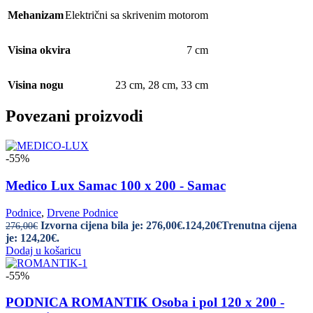
Mehanizam
Električni sa skrivenim motorom
Visina okvira
7 cm
Visina nogu
23 cm
,
28 cm
,
33 cm
Povezani proizvodi
-55%
Medico Lux Samac 100 x 200 - Samac
Podnice
,
Drvene Podnice
Izvorna cijena bila je: 276,00€.
124,20
€
Trenutna cijena
276,00
€
je: 124,20€.
Dodaj u košaricu
-55%
PODNICA ROMANTIK Osoba i pol 120 x 200 -