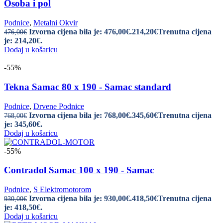
Osoba i pol
Podnice
,
Metalni Okvir
Izvorna cijena bila je: 476,00€.
214,20
€
Trenutna cijena
476,00
€
je: 214,20€.
Dodaj u košaricu
-55%
Tekna Samac 80 x 190 - Samac standard
Podnice
,
Drvene Podnice
Izvorna cijena bila je: 768,00€.
345,60
€
Trenutna cijena
768,00
€
je: 345,60€.
Dodaj u košaricu
-55%
Contradol Samac 100 x 190 - Samac
Podnice
,
S Elektromotorom
Izvorna cijena bila je: 930,00€.
418,50
€
Trenutna cijena
930,00
€
je: 418,50€.
Dodaj u košaricu