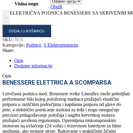
Visina nogu
Obriši
ELEKTRIČNA PODNICA BENESSERE SA SKRIVENIM MO
-
DODAJ U KOŠARICU
SKU:
N/A
Kategorije:
Podnice
,
S Elektromotorom
Share:
Opis
Dodatne informacije
Opis
BENESSERE ELETTRICA A SCOMPARSA
Letvičasta podnica mod. Benessere tvrtke Lineaflex može poboljšati
performanse bilo kojeg položenog madraca pružajući elastičnu
potporu u različitim područjima i kapilarnu potporu od glave do
pete, a električno pomicanje naslona za leđa i nogu omogućuje
precizno prilagođavanje položaja i nagiba krevetnog sustava
pružajući savršenu ergonomiju. Opremljena niskonaponskim
motorom na uvlačenje (24 volta) i rezervnom baterijom za hitno
spuštanje, ako nestane struje. Rukovanje s praktičnim žičnim