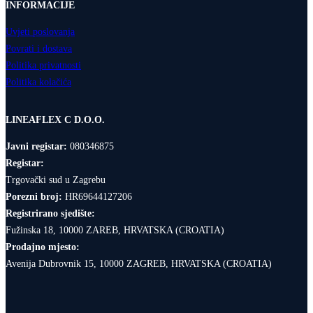
INFORMACIJE
Uvjeti poslovanja
Povrati i dostava
Politika privatnosti
Politika kolačića
LINEAFLEX C D.O.O.
Javni registar:
080346875
Registar:
Trgovački sud u Zagrebu
Porezni broj:
HR69644127206
Registrirano sjedište:
Fužinska 18, 10000 ZAREB, HRVATSKA (CROATIA)
Prodajno mjesto:
Avenija Dubrovnik 15, 10000 ZAGREB, HRVATSKA (CROATIA)