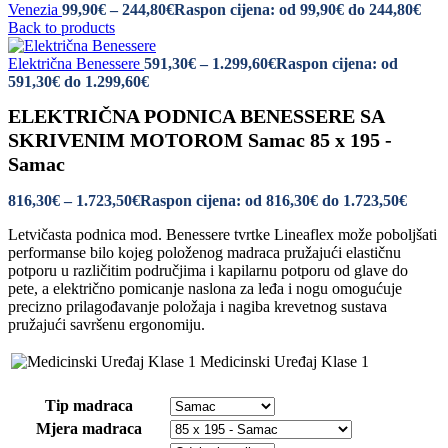
Venezia
99,90
€
–
244,80
€
Raspon cijena: od 99,90€ do 244,80€
Back to products
Električna Benessere
591,30
€
–
1.299,60
€
Raspon cijena: od
591,30€ do 1.299,60€
ELEKTRIČNA PODNICA BENESSERE SA
SKRIVENIM MOTOROM Samac 85 x 195 -
Samac
816,30
€
–
1.723,50
€
Raspon cijena: od 816,30€ do 1.723,50€
Letvičasta podnica mod. Benessere tvrtke Lineaflex može poboljšati
performanse bilo kojeg položenog madraca pružajući elastičnu
potporu u različitim područjima i kapilarnu potporu od glave do
pete, a električno pomicanje naslona za leđa i nogu omogućuje
precizno prilagođavanje položaja i nagiba krevetnog sustava
pružajući savršenu ergonomiju.
Medicinski Uređaj Klase 1
Tip madraca
Mjera madraca