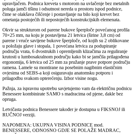
upravljačem. Podnica kreveta s motorom na uvlačenje bez metalnih
poluga jamči tišinu i odsutnost nereda u prostoru ispod podnice,
čime se olakšava čišćenje i postavljanje na bilo koji krevet bez
ometanja postojećih ili nepostojećih konstrukcijskih elemenata.
Okvir sa strukturom od parene bukove šperploče povećanog profila
70×25 mm, na koju je postavljena 21 letvica (širine 3,8 cm) od
parene i vruće savijene bukove šperploče, od kojih su 2 oblikovane
u položaju glave i stopala, 1 povećana letvica za podupiranje
području vrata, 6 dvostrukih i opremljenih klizačima za reguliranje
krutosti u lumbosakralnom području kako bi se jamčila prilagođena
ergonomija, 6 letvica od 25 mm za pružanje prave potpore području
ramena. Lamele su montirane na posebnim nagibnim elastičnim
ovjesima od SEBS-a koji osiguravaju anatomsku potporu i
prilagodbu svakom opterećenju. Izbor visine nogu.
Pažnja, za ispravnu upotrebu savjetujemo vam da električnu podnicu
Benessere kombinirate SAMO s madracima od pjene, dakle bez
opruga.
Letvičasta podnica Benessere također je dostupna u FIKSNOJ ili
RUČNOJ verziji.
NAPOMENA: UKUPNA VISINA PODNICE mod.
BENESSERE, ODNOSNO GDJE SE POLAŽE MADRAC,