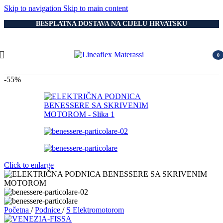
Skip to navigation
Skip to main content
BESPLATNA DOSTAVA NA CIJELU HRVATSKU
0
item
-55%
Click to enlarge
Početna
/
Podnice
/
S Elektromotorom