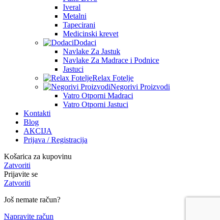
Iveral
Metalni
Tapecirani
Medicinski krevet
Dodaci
Navlake Za Jastuk
Navlake Za Madrace i Podnice
Jastuci
Relax Fotelje
Negorivi Proizvodi
Vatro Otporni Madraci
Vatro Otporni Jastuci
Kontakti
Blog
AKCIJA
Prijava / Registracija
Košarica za kupovinu
Zatvoriti
Prijavite se
Zatvoriti
Još nemate račun?
Napravite račun