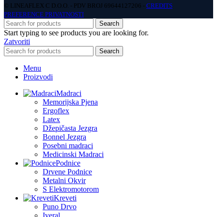
© LINEAFLEX C D.O.O. - PDV BROJ 69644127206 -
CREDITS
PREFERENCE PRIVATNOSTI
Search
Start typing to see products you are looking for.
Zatvoriti
Search
Menu
Proizvodi
Madraci
Memorijska Pjena
Ergoflex
Latex
Džepičasta Jezgra
Bonnel Jezgra
Posebni madraci
Medicinski Madraci
Podnice
Drvene Podnice
Metalni Okvir
S Elektromotorom
Kreveti
Puno Drvo
Iveral