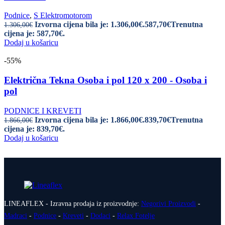
Podnice
,
S Elektromotorom
Izvorna cijena bila je: 1.306,00€.
587,70
€
Trenutna
1.306,00
€
cijena je: 587,70€.
Dodaj u košaricu
-55%
Električna Tekna Osoba i pol 120 x 200 - Osoba i
pol
PODNICE I KREVETI
Izvorna cijena bila je: 1.866,00€.
839,70
€
Trenutna
1.866,00
€
cijena je: 839,70€.
Dodaj u košaricu
LINEAFLEX - Izravna prodaja iz proizvodnje:
Negorivi Proizvodi
-
Madraci
-
Podnice
-
Kreveti
-
Dodaci
-
Relax Fotelje