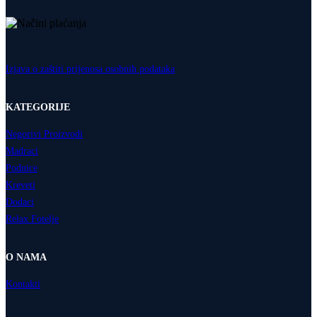
Izjava o zaštiti prijenosa osobnih podataka
KATEGORIJE
Negorivi Proizvodi
Madraci
Podnice
Kreveti
Dodaci
Relax Fotelje
O NAMA
Kontakti