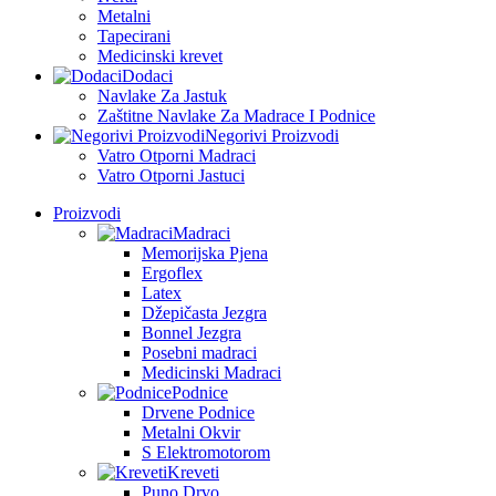
Metalni
Tapecirani
Medicinski krevet
Dodaci
Navlake Za Jastuk
Zaštitne Navlake Za Madrace I Podnice
Negorivi Proizvodi
Vatro Otporni Madraci
Vatro Otporni Jastuci
Proizvodi
Madraci
Memorijska Pjena
Ergoflex
Latex
Džepičasta Jezgra
Bonnel Jezgra
Posebni madraci
Medicinski Madraci
Podnice
Drvene Podnice
Metalni Okvir
S Elektromotorom
Kreveti
Puno Drvo