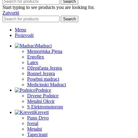
Search
Start typing to see products you are looking for.
Zatvoriti
Search
Menu
Proizvodi
Madraci
Memorijska Pjena
Ergoflex
Latex
Džepičasta Jezgra
Bonnel Jezgra
Posebni madraci
Medicinski Madraci
Podnice
Drvene Podnice
Metalni Okvir
S Elektromotorom
Kreveti
Puno Drvo
Iveral
Metalni
Tapecirani