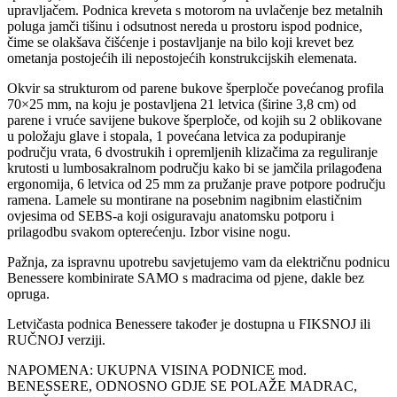
upravljačem. Podnica kreveta s motorom na uvlačenje bez metalnih
poluga jamči tišinu i odsutnost nereda u prostoru ispod podnice,
čime se olakšava čišćenje i postavljanje na bilo koji krevet bez
ometanja postojećih ili nepostojećih konstrukcijskih elemenata.
Okvir sa strukturom od parene bukove šperploče povećanog profila
70×25 mm, na koju je postavljena 21 letvica (širine 3,8 cm) od
parene i vruće savijene bukove šperploče, od kojih su 2 oblikovane
u položaju glave i stopala, 1 povećana letvica za podupiranje
području vrata, 6 dvostrukih i opremljenih klizačima za reguliranje
krutosti u lumbosakralnom području kako bi se jamčila prilagođena
ergonomija, 6 letvica od 25 mm za pružanje prave potpore području
ramena. Lamele su montirane na posebnim nagibnim elastičnim
ovjesima od SEBS-a koji osiguravaju anatomsku potporu i
prilagodbu svakom opterećenju. Izbor visine nogu.
Pažnja, za ispravnu upotrebu savjetujemo vam da električnu podnicu
Benessere kombinirate SAMO s madracima od pjene, dakle bez
opruga.
Letvičasta podnica Benessere također je dostupna u FIKSNOJ ili
RUČNOJ verziji.
NAPOMENA: UKUPNA VISINA PODNICE mod.
BENESSERE, ODNOSNO GDJE SE POLAŽE MADRAC,