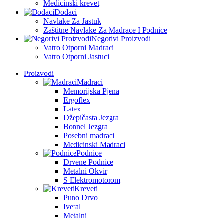
Medicinski krevet
Dodaci
Navlake Za Jastuk
Zaštitne Navlake Za Madrace I Podnice
Negorivi Proizvodi
Vatro Otporni Madraci
Vatro Otporni Jastuci
Proizvodi
Madraci
Memorijska Pjena
Ergoflex
Latex
Džepičasta Jezgra
Bonnel Jezgra
Posebni madraci
Medicinski Madraci
Podnice
Drvene Podnice
Metalni Okvir
S Elektromotorom
Kreveti
Puno Drvo
Iveral
Metalni