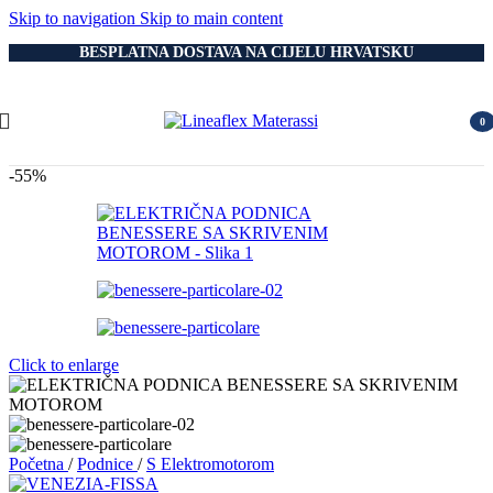
Skip to navigation
Skip to main content
BESPLATNA DOSTAVA NA CIJELU HRVATSKU
0
item
-55%
Click to enlarge
Početna
/
Podnice
/
S Elektromotorom