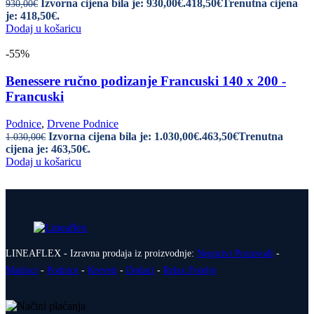
Izvorna cijena bila je: 930,00€.
418,50
€
Trenutna cijena
930,00
€
je: 418,50€.
Dodaj u košaricu
-55%
Benessere ručno podizanje Francuski 140 x 200 -
Francuski
Podnice
,
Drvene Podnice
Izvorna cijena bila je: 1.030,00€.
463,50
€
Trenutna
1.030,00
€
cijena je: 463,50€.
Dodaj u košaricu
LINEAFLEX - Izravna prodaja iz proizvodnje:
Negorivi Proizvodi
-
Madraci
-
Podnice
-
Kreveti
-
Dodaci
-
Relax Fotelje