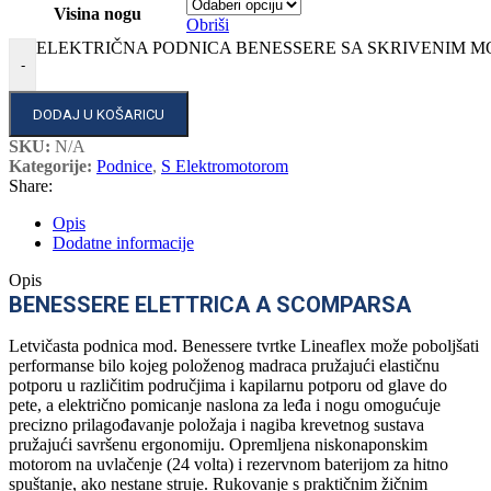
Visina nogu
Obriši
ELEKTRIČNA PODNICA BENESSERE SA SKRIVENIM MO
-
DODAJ U KOŠARICU
SKU:
N/A
Kategorije:
Podnice
,
S Elektromotorom
Share:
Opis
Dodatne informacije
Opis
BENESSERE ELETTRICA A SCOMPARSA
Letvičasta podnica mod. Benessere tvrtke Lineaflex može poboljšati
performanse bilo kojeg položenog madraca pružajući elastičnu
potporu u različitim područjima i kapilarnu potporu od glave do
pete, a električno pomicanje naslona za leđa i nogu omogućuje
precizno prilagođavanje položaja i nagiba krevetnog sustava
pružajući savršenu ergonomiju. Opremljena niskonaponskim
motorom na uvlačenje (24 volta) i rezervnom baterijom za hitno
spuštanje, ako nestane struje. Rukovanje s praktičnim žičnim