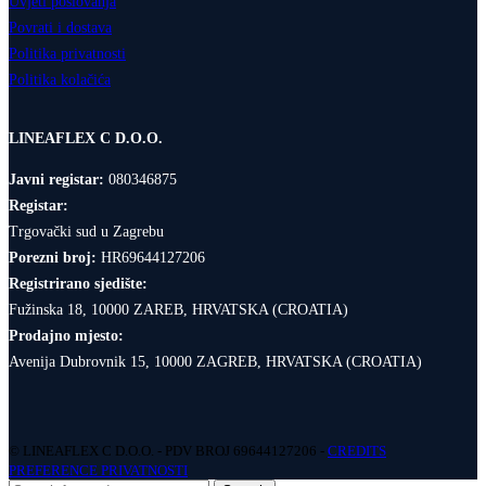
Uvjeti poslovanja
Povrati i dostava
Politika privatnosti
Politika kolačića
LINEAFLEX C D.O.O.
Javni registar:
080346875
Registar:
Trgovački sud u Zagrebu
Porezni broj:
HR69644127206
Registrirano sjedište:
Fužinska 18, 10000 ZAREB, HRVATSKA (CROATIA)
Prodajno mjesto:
Avenija Dubrovnik 15, 10000 ZAGREB, HRVATSKA (CROATIA)
© LINEAFLEX C D.O.O. - PDV BROJ 69644127206 -
CREDITS
PREFERENCE PRIVATNOSTI