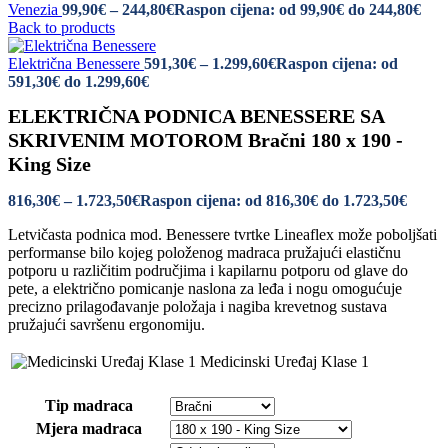
Venezia
99,90
€
–
244,80
€
Raspon cijena: od 99,90€ do 244,80€
Back to products
Električna Benessere
591,30
€
–
1.299,60
€
Raspon cijena: od
591,30€ do 1.299,60€
ELEKTRIČNA PODNICA BENESSERE SA
SKRIVENIM MOTOROM Bračni 180 x 190 -
King Size
816,30
€
–
1.723,50
€
Raspon cijena: od 816,30€ do 1.723,50€
Letvičasta podnica mod. Benessere tvrtke Lineaflex može poboljšati
performanse bilo kojeg položenog madraca pružajući elastičnu
potporu u različitim područjima i kapilarnu potporu od glave do
pete, a električno pomicanje naslona za leđa i nogu omogućuje
precizno prilagođavanje položaja i nagiba krevetnog sustava
pružajući savršenu ergonomiju.
Medicinski Uređaj Klase 1
Tip madraca
Mjera madraca