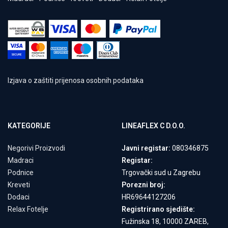
Izjava o zaštiti prijenosa osobnih podataka
KATEGORIJE
LINEAFLEX C D.O.O.
Negorivi Proizvodi
Javni registar:
080346875
Madraci
Registar:
Podnice
Trgovački sud u Zagrebu
Kreveti
Porezni broj:
Dodaci
HR69644127206
Relax Fotelje
Registrirano sjedište:
Fužinska 18, 10000 ZAREB,