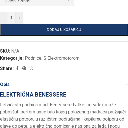
-
+
DODAJ U KOŠARICU
SKU:
N/A
Kategorije:
Podnice
,
S Elektromotorom
Share:
Opis
ELEKTRIČNA BENESSERE
Letvičasta podnica mod. Benessere tvrtke Lineaflex može
poboljšati performanse bilo kojeg položenog madraca pružajući
elastičnu potporu u različitim područjima i kapilarnu potporu od
glave do pete, a električno pomicanje naslona za leđa i nogu