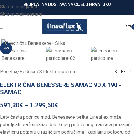
BESPLATNA DOSTAVA NA CIJELU HRVATSKU
Skip to navigation
Skip to main content
Click to enlarge
-55%
Početna
/
Podnice
/
S Elektromotorom
ELEKTRIČNA BENESSERE SAMAC 90 X 190 -
SAMAC
591,30
€
–
1.299,60
€
Letvičasta podnica mod. Benessere tvrtke Lineaflex može
poboljšati performanse bilo kojeg položenog madraca pružajući
elastičnu potporu u različitim područjima i kapilarnu potporu od