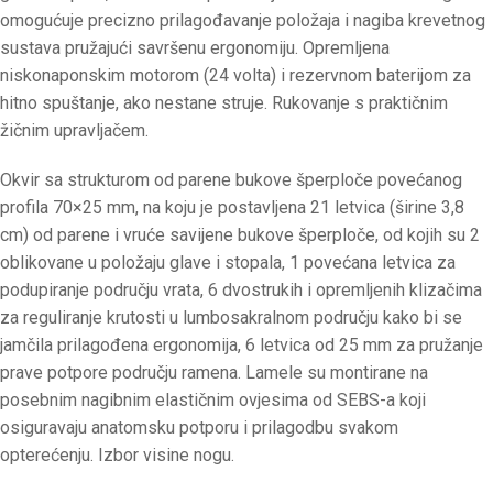
omogućuje precizno prilagođavanje položaja i nagiba krevetnog
sustava pružajući savršenu ergonomiju. Opremljena
niskonaponskim motorom (24 volta) i rezervnom baterijom za
hitno spuštanje, ako nestane struje. Rukovanje s praktičnim
žičnim upravljačem.
Okvir sa strukturom od parene bukove šperploče povećanog
profila 70×25 mm, na koju je postavljena 21 letvica (širine 3,8
cm) od parene i vruće savijene bukove šperploče, od kojih su 2
oblikovane u položaju glave i stopala, 1 povećana letvica za
podupiranje području vrata, 6 dvostrukih i opremljenih klizačima
za reguliranje krutosti u lumbosakralnom području kako bi se
jamčila prilagođena ergonomija, 6 letvica od 25 mm za pružanje
prave potpore području ramena. Lamele su montirane na
posebnim nagibnim elastičnim ovjesima od SEBS-a koji
osiguravaju anatomsku potporu i prilagodbu svakom
opterećenju. Izbor visine nogu.