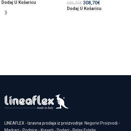
Dodaj U Košaricu
308,70
€
686,00
€
Dodaj U Košaricu
LINEAFLEX - Izravna prodaja iz proizvodnje:
Negorivi Proizvodi
-
Madraci
-
Podnice
-
Kreveti
-
Dodaci
-
Relax Fotelje