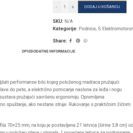
-
+
DODAJ U KOŠARICU
SKU:
N/A
Kategorije:
Podnice
,
S Elektromotor
Share:
OPIS
DODATNE INFORMACIJE
jšati performanse bilo kojeg položenog madraca pružajući
glave do pete, a električno pomicanje naslona za leđa i nogu
sustava pružajući savršenu ergonomiju. Opremljena
o spuštanje, ako nestane struje. Rukovanje s praktičnim žičnim
a 70×25 mm, na koju je postavljena 21 letvica (širine 3,8 cm) o
ne u položaju glave i stopala, 1 povećana letvica za podupiranje