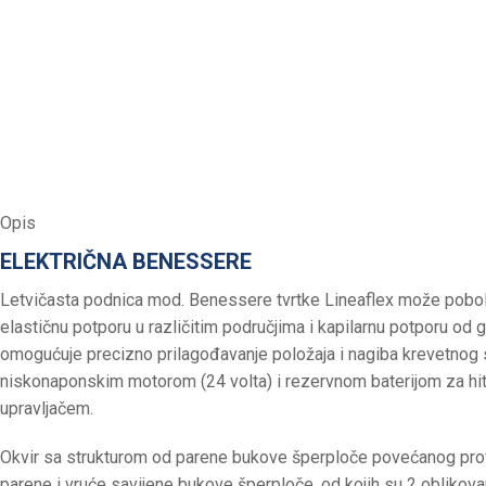
Opis
ELEKTRIČNA BENESSERE
Letvičasta podnica mod. Benessere tvrtke Lineaflex može pobol
elastičnu potporu u različitim područjima i kapilarnu potporu od 
omogućuje precizno prilagođavanje položaja i nagiba krevetnog 
niskonaponskim motorom (24 volta) i rezervnom baterijom za hitn
upravljačem.
Okvir sa strukturom od parene bukove šperploče povećanog profil
parene i vruće savijene bukove šperploče, od kojih su 2 oblikova