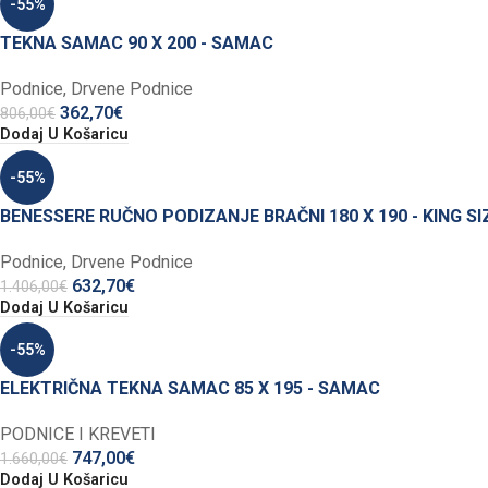
-55%
TEKNA SAMAC 90 X 200 - SAMAC
Podnice
,
Drvene Podnice
362,70
€
806,00
€
Dodaj U Košaricu
-55%
BENESSERE RUČNO PODIZANJE BRAČNI 180 X 190 - KING SI
Podnice
,
Drvene Podnice
632,70
€
1.406,00
€
Dodaj U Košaricu
-55%
ELEKTRIČNA TEKNA SAMAC 85 X 195 - SAMAC
PODNICE I KREVETI
747,00
€
1.660,00
€
Dodaj U Košaricu