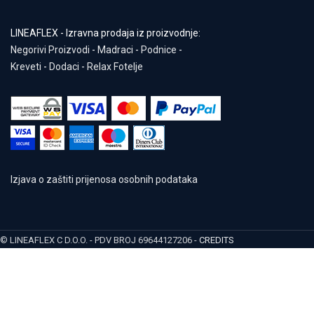
LINEAFLEX - Izravna prodaja iz proizvodnje:
Negorivi Proizvodi
-
Madraci
-
Podnice
-
Kreveti
-
Dodaci
-
Relax Fotelje
Izjava o zaštiti prijenosa osobnih podataka
© LINEAFLEX C D.O.O. - PDV BROJ 69644127206 -
CREDITS