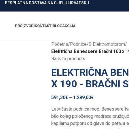
BESPLATNA DOSTAVA NA CIJELU HRVATSKU
PROIZVODI
KONTAKTI
BLOG
AKCIJA
Početna
/
Podnice
/
S Elektromotorom
/
Električna Benessere Bračni 160 x 1
Back to products
ELEKTRIČNA BEN
X 190 - BRAČNI
591,30
€
–
1.299,60
€
Letvičasta podnica mod. Benessere tv
bilo kojeg položenog madraca pružajući 
kapilarnu potporu od glave do pete, a 