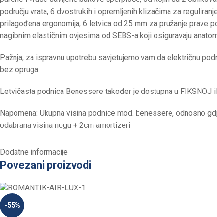
području vrata, 6 dvostrukih i opremljenih klizačima za reguliran
prilagođena ergonomija, 6 letvica od 25 mm za pružanje prave 
nagibnim elastičnim ovjesima od SEBS-a koji osiguravaju anatom
Pažnja, za ispravnu upotrebu savjetujemo vam da električnu p
bez opruga.
Letvičasta podnica Benessere također je dostupna u FIKSNOJ il
Napomena: Ukupna visina podnice mod. benessere, odnosno gdje 
odabrana visina nogu + 2cm amortizeri
Dodatne informacije
Povezani proizvodi
-55%