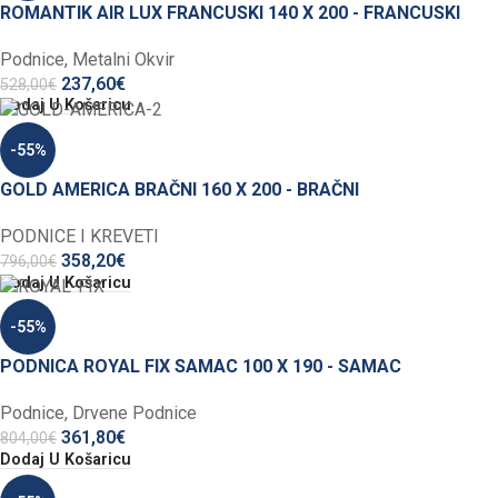
ROMANTIK AIR LUX FRANCUSKI 140 X 200 - FRANCUSKI
Podnice
,
Metalni Okvir
237,60
€
528,00
€
Dodaj U Košaricu
-55%
GOLD AMERICA BRAČNI 160 X 200 - BRAČNI
PODNICE I KREVETI
358,20
€
796,00
€
Dodaj U Košaricu
-55%
PODNICA ROYAL FIX SAMAC 100 X 190 - SAMAC
Podnice
,
Drvene Podnice
361,80
€
804,00
€
Dodaj U Košaricu