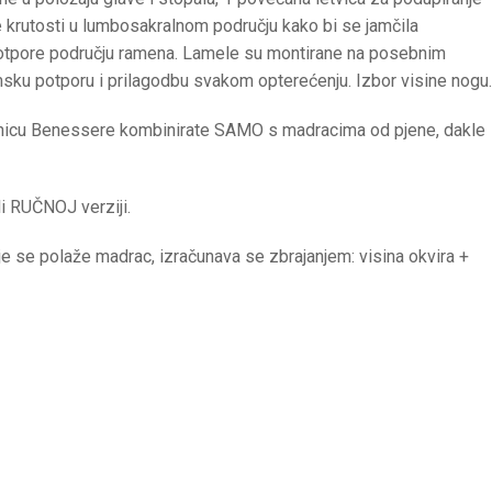
je krutosti u lumbosakralnom području kako bi se jamčila
potpore području ramena. Lamele su montirane na posebnim
sku potporu i prilagodbu svakom opterećenju. Izbor visine nogu.
odnicu Benessere kombinirate SAMO s madracima od pjene, dakle
i RUČNOJ verziji.
se polaže madrac, izračunava se zbrajanjem: visina okvira +