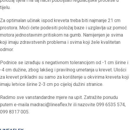
položaj tijela i na taj način poboljšati regulacijske procese u
tijelu.
Za optimalan učinak ispod kreveta treba biti najmanje 21 cm
prostora. Moći ćete podesiti položaj baze i uzglavlja uz pomoć
motora jednostavnim pritiskom na gumb. Namijenjen je svima
koji imaju zdravstvenih problema i svima koji žele kvalitetan
odmor.
Podnice se izrađuju s negativnom tolerancijom od -1 cm širine i
-4 cm dužine, zbog lakšeg i pravilnog umetanja u krevet. Ulošci
za krevet prikladni su samo za korištenje u okvirima kreveta koji
imaju letvice širine 2-3 cm po cijeloj dužini stranice.
Radimo sve vanstandardne mjere na upit. Zatražite ponudu
putem e-maila
madraci@lineaflex.hr
ili nazovite 099 6535 574,
099 8317 005.