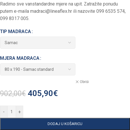
Radimo sve vanstandardne mjere na upit. Zatražite ponudu
putem e-maila
madraci@lineaflex.hr
ili nazovite 099 6535 574,
099 8317 005.
TIP MADRACA
MJERA MADRACA
Obriši
405,90
€
902,00
€
-
+
DODAJ U KOŠARICU