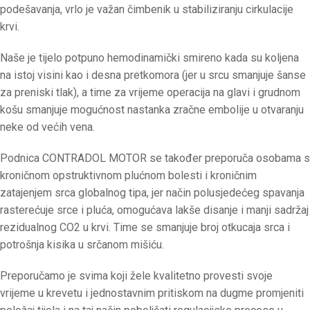
podešavanja, vrlo je važan čimbenik u stabiliziranju cirkulacije
krvi.
Naše je tijelo potpuno hemodinamički smireno kada su koljena
na istoj visini kao i desna pretkomora (jer u srcu smanjuje šanse
za preniski tlak), a time za vrijeme operacija na glavi i grudnom
košu smanjuje mogućnost nastanka zračne embolije u otvaranju
neke od većih vena.
Podnica CONTRADOL MOTOR se također preporuča osobama s
kroničnom opstruktivnom plućnom bolesti i kroničnim
zatajenjem srca globalnog tipa, jer način polusjedećeg spavanja
rasterećuje srce i pluća, omogućava lakše disanje i manji sadržaj
rezidualnog CO2 u krvi. Time se smanjuje broj otkucaja srca i
potrošnja kisika u srčanom mišiću.
Preporučamo je svima koji žele kvalitetno provesti svoje
vrijeme u krevetu i jednostavnim pritiskom na dugme promjeniti