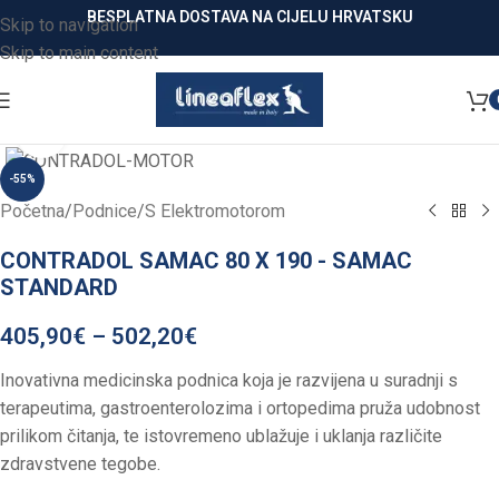
BESPLATNA DOSTAVA NA CIJELU HRVATSKU
Skip to navigation
Skip to main content
Click to enlarge
-55%
Početna
/
Podnice
/
S Elektromotorom
CONTRADOL SAMAC 80 X 190 - SAMAC
STANDARD
405,90
€
–
502,20
€
Inovativna medicinska podnica koja je razvijena u suradnji s
terapeutima, gastroenterolozima i ortopedima pruža udobnost
prilikom čitanja, te istovremeno ublažuje i uklanja različite
zdravstvene tegobe.