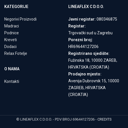
KATEGORIJE
LINEAFLEX C D.O.O.
Negorivi Proizvodi
Javni registar:
080346875
Madraci
Registar:
Podnice
Trgovački sud u Zagrebu
Kreveti
Porezni broj:
Dodaci
HR69644127206
Relax Fotelje
Registrirano sjedište:
Fužinska 18, 10000 ZAREB,
HRVATSKA (CROATIA)
O NAMA
Prodajno mjesto:
Avenija Dubrovnik 15, 10000
Kontakti
ZAGREB, HRVATSKA
(CROATIA)
© LINEAFLEX C D.O.O. - PDV BROJ 69644127206 -
CREDITS