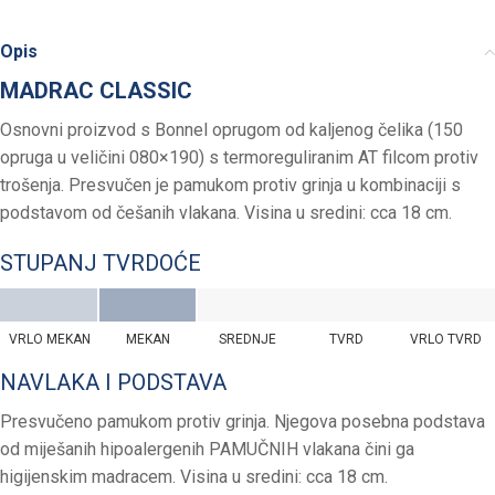
Opis
MADRAC CLASSIC
Osnovni proizvod s Bonnel oprugom od kaljenog čelika (150
opruga u veličini 080×190) s termoreguliranim AT filcom protiv
trošenja. Presvučen je pamukom protiv grinja u kombinaciji s
podstavom od češanih vlakana. Visina u sredini: cca 18 cm.
STUPANJ TVRDOĆE
VRLO MEKAN
MEKAN
SREDNJE
TVRD
VRLO TVRD
NAVLAKA I PODSTAVA
Presvučeno pamukom protiv grinja. Njegova posebna podstava
od miješanih hipoalergenih PAMUČNIH vlakana čini ga
higijenskim madracem. Visina u sredini: cca 18 cm.