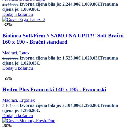
Izvorna cijena bila je: 2.244,00€.
1.009,80
€
Trenutna
2.244,00
€
cijena je: 1.009,80€.
Dodaj u košaricu
-32%
Biolinea Soft/Firm // SAMO NA UPIT!!! Soft Bračni
160 x 190 - Bračni standard
Madraci
,
Latex
Izvorna cijena bila je: 1.523,00€.
1.028,03
€
Trenutna
1.523,00
€
cijena je: 1.028,03€.
Dodaj u košaricu
-55%
Hydro Plus Francuski 140 x 195 - Francuski
Madraci
,
Ergoflex
Izvorna cijena bila je: 3.104,00€.
1.396,80
€
Trenutna
3.104,00
€
cijena je: 1.396,80€.
Dodaj u košaricu
-60%