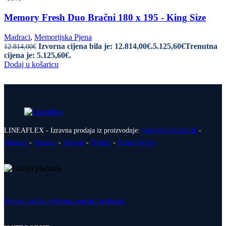
Memory Fresh Duo Bračni 180 x 195 - King Size
Madraci
,
Memorijska Pjena
Izvorna cijena bila je: 12.814,00€.
5.125,60
€
Trenutna
12.814,00
€
cijena je: 5.125,60€.
Dodaj u košaricu
LINEAFLEX - Izravna prodaja iz proizvodnje:
Negorivi Proizvodi
-
Madraci
-
Podnice
-
Kreveti
-
Dodaci
-
Relax Fotelje
Izjava o zaštiti prijenosa osobnih podataka