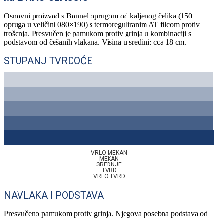
Osnovni proizvod s Bonnel oprugom od kaljenog čelika (150
opruga u veličini 080×190) s termoreguliranim AT filcom protiv
trošenja. Presvučen je pamukom protiv grinja u kombinaciji s
podstavom od češanih vlakana. Visina u sredini: cca 18 cm.
STUPANJ TVRDOĆE
VRLO MEKAN
MEKAN
SREDNJE
TVRD
VRLO TVRD
NAVLAKA I PODSTAVA
Presvučeno pamukom protiv grinja. Njegova posebna podstava od