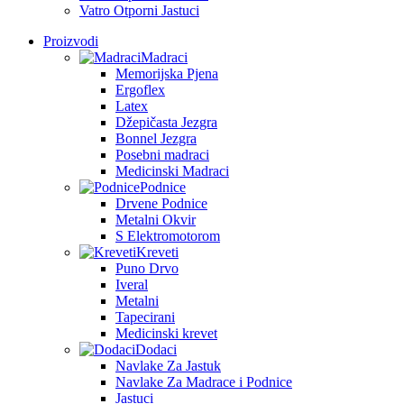
Vatro Otporni Jastuci
Proizvodi
Madraci
Memorijska Pjena
Ergoflex
Latex
Džepičasta Jezgra
Bonnel Jezgra
Posebni madraci
Medicinski Madraci
Podnice
Drvene Podnice
Metalni Okvir
S Elektromotorom
Kreveti
Puno Drvo
Iveral
Metalni
Tapecirani
Medicinski krevet
Dodaci
Navlake Za Jastuk
Navlake Za Madrace i Podnice
Jastuci