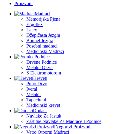
Proizvodi
Madraci
Memorijska Pjena
Ergoflex
Latex
Džepičasta Jezgra
Bonnel Jezgra
Posebni madraci
Medicinski Madraci
Podnice
Drvene Podnice
Metalni Okvir
S Elektromotorom
Kreveti
Puno Drvo
Iveral
Metalni
Tapecirani
Medicinski krevet
Dodaci
Navlake Za Jastuk
Zaštitne Navlake Za Madrace I Podnice
Negorivi Proizvodi
Vatro Otporni Madraci