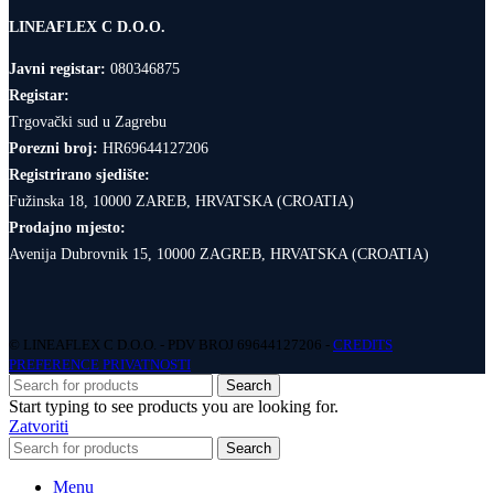
LINEAFLEX C D.O.O.
Javni registar:
080346875
Registar:
Trgovački sud u Zagrebu
Porezni broj:
HR69644127206
Registrirano sjedište:
Fužinska 18, 10000 ZAREB, HRVATSKA (CROATIA)
Prodajno mjesto:
Avenija Dubrovnik 15, 10000 ZAGREB, HRVATSKA (CROATIA)
© LINEAFLEX C D.O.O. - PDV BROJ 69644127206 -
CREDITS
PREFERENCE PRIVATNOSTI
Search
Start typing to see products you are looking for.
Zatvoriti
Search
Menu