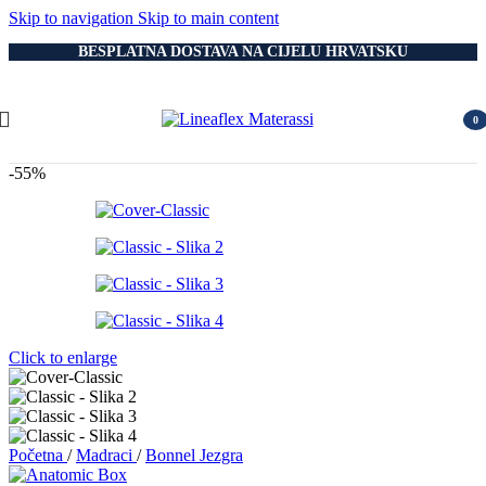
Skip to navigation
Skip to main content
BESPLATNA DOSTAVA NA CIJELU HRVATSKU
0
item
-55%
Click to enlarge
Početna
/
Madraci
/
Bonnel Jezgra