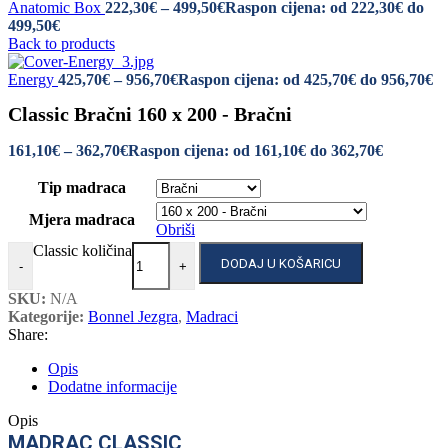
Anatomic Box
222,30
€
–
499,50
€
Raspon cijena: od 222,30€ do
499,50€
Back to products
Energy
425,70
€
–
956,70
€
Raspon cijena: od 425,70€ do 956,70€
Classic Bračni 160 x 200 - Bračni
161,10
€
–
362,70
€
Raspon cijena: od 161,10€ do 362,70€
Tip madraca
Mjera madraca
Obriši
Classic količina
DODAJ U KOŠARICU
-
+
SKU:
N/A
Kategorije:
Bonnel Jezgra
,
Madraci
Share:
Opis
Dodatne informacije
Opis
MADRAC CLASSIC