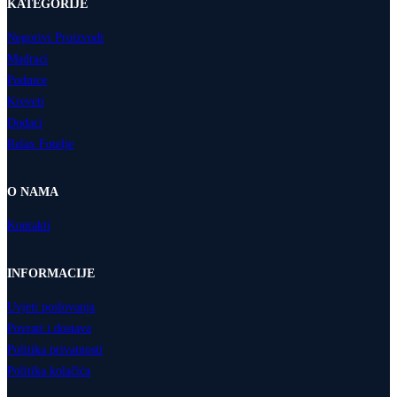
KATEGORIJE
Negorivi Proizvodi
Madraci
Podnice
Kreveti
Dodaci
Relax Fotelje
O NAMA
Kontakti
INFORMACIJE
Uvjeti poslovanja
Povrati i dostava
Politika privatnosti
Politika kolačića