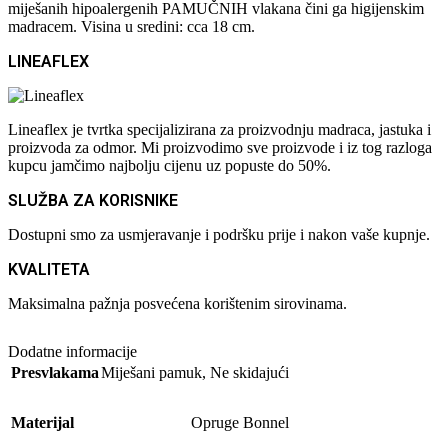
miješanih hipoalergenih PAMUČNIH vlakana čini ga higijenskim
madracem. Visina u sredini: cca 18 cm.
LINEAFLEX
Lineaflex je tvrtka specijalizirana za proizvodnju madraca, jastuka i
proizvoda za odmor. Mi proizvodimo sve proizvode i iz tog razloga
kupcu jamčimo najbolju cijenu uz popuste do 50%.
SLUŽBA ZA KORISNIKE
Dostupni smo za usmjeravanje i podršku prije i nakon vaše kupnje.
KVALITETA
Maksimalna pažnja posvećena korištenim sirovinama.
Dodatne informacije
Presvlakama
Miješani pamuk
,
Ne skidajući
Materijal
Opruge Bonnel