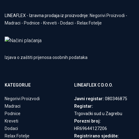
LINEAFLEX - Izravna prodaja iz proizvodnje:
Negorivi Proizvodi
-
Madraci
-
Podnice
-
Kreveti
-
Dodaci
-
Relax Fotelje
Izjava o zaštiti prijenosa osobnih podataka
KATEGORIJE
LINEAFLEX C D.O.O.
Negorivi Proizvodi
Javni registar:
080346875
Madraci
Registar:
Podnice
Trgovački sud u Zagrebu
Kreveti
Porezni broj:
Dodaci
HR69644127206
Relax Fotelje
Registrirano sjedište: