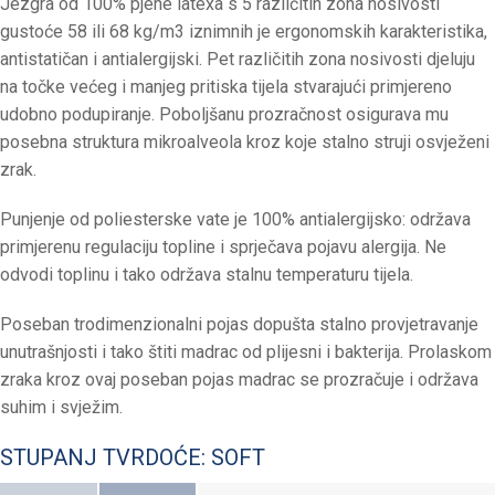
Jezgra od 100% pjene latexa s 5 različitih zona nosivosti
gustoće 58 ili 68 kg/m3 iznimnih je ergonomskih karakteristika,
antistatičan i antialergijski. Pet različitih zona nosivosti djeluju
na točke većeg i manjeg pritiska tijela stvarajući primjereno
udobno podupiranje. Poboljšanu prozračnost osigurava mu
posebna struktura mikroalveola kroz koje stalno struji osvježeni
zrak.
Punjenje od poliesterske vate je 100% antialergijsko: održava
primjerenu regulaciju topline i sprječava pojavu alergija. Ne
odvodi toplinu i tako održava stalnu temperaturu tijela.
Poseban trodimenzionalni pojas dopušta stalno provjetravanje
unutrašnjosti i tako štiti madrac od plijesni i bakterija. Prolaskom
zraka kroz ovaj poseban pojas madrac se prozračuje i održava
suhim i svježim.
STUPANJ TVRDOĆE: SOFT