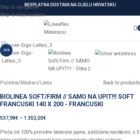
BESPLATNA DOSTAVA NA CIJELU HRVATSKU
Skip to navigation
Skip to main content
Click to enlarge
-33%
Početna
/
Madraci
/
Latex
Back to products
BIOLINEA SOFT/FIRM // SAMO NA UPIT!!! SOFT
FRANCUSKI 140 X 200 - FRANCUSKI
537,98
€
–
1.352,03
€
Ploča od 100% prirodne lateksne pjene, zaštićena navlakom, s 5
zona različite nosivosti koje osiguravaju idealnu potporu