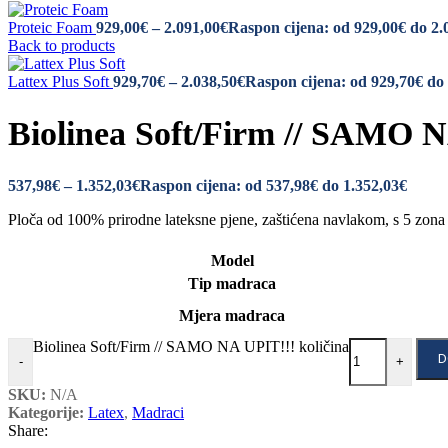
Proteic Foam
929,00
€
–
2.091,00
€
Raspon cijena: od 929,00€ do 2.
Back to products
Lattex Plus Soft
929,70
€
–
2.038,50
€
Raspon cijena: od 929,70€ do
Biolinea Soft/Firm // SAMO NA
537,98
€
–
1.352,03
€
Raspon cijena: od 537,98€ do 1.352,03€
Ploča od 100% prirodne lateksne pjene, zaštićena navlakom, s 5 zona r
Model
Tip madraca
Mjera madraca
Biolinea Soft/Firm // SAMO NA UPIT!!! količina
D
-
+
SKU:
N/A
Kategorije:
Latex
,
Madraci
Share: