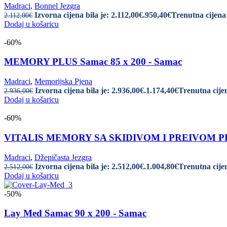
Madraci
,
Bonnel Jezgra
Izvorna cijena bila je: 2.112,00€.
950,40
€
Trenutna cijena 
2.112,00
€
Dodaj u košaricu
-60%
MEMORY PLUS Samac 85 x 200 - Samac
Madraci
,
Memorijska Pjena
Izvorna cijena bila je: 2.936,00€.
1.174,40
€
Trenutna cijen
2.936,00
€
Dodaj u košaricu
-60%
VITALIS MEMORY SA SKIDIVOM I PREIVOM PRESV
Madraci
,
Džepičasta Jezgra
Izvorna cijena bila je: 2.512,00€.
1.004,80
€
Trenutna cijen
2.512,00
€
Dodaj u košaricu
-50%
Lay Med Samac 90 x 200 - Samac