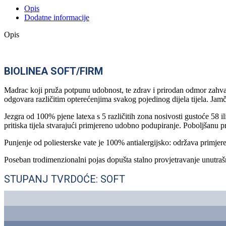
Opis
Dodatne informacije
Opis
BIOLINEA SOFT/FIRM
Madrac koji pruža potpunu udobnost, te zdrav i prirodan odmor zahvalj
odgovara različitim opterećenjima svakog pojedinog dijela tijela. Jam
Jezgra od 100% pjene latexa s 5 različitih zona nosivosti gustoće 58 ili
pritiska tijela stvarajući primjereno udobno podupiranje. Poboljšanu p
Punjenje od poliesterske vate je 100% antialergijsko: održava primjeren
Poseban trodimenzionalni pojas dopušta stalno provjetravanje unutrašnj
STUPANJ TVRDOĆE: SOFT