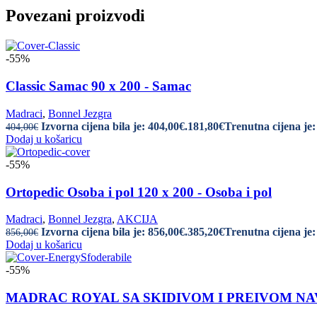
Povezani proizvodi
-55%
Classic Samac 90 x 200 - Samac
Madraci
,
Bonnel Jezgra
Izvorna cijena bila je: 404,00€.
181,80
€
Trenutna cijena je:
404,00
€
Dodaj u košaricu
-55%
Ortopedic Osoba i pol 120 x 200 - Osoba i pol
Madraci
,
Bonnel Jezgra
,
AKCIJA
Izvorna cijena bila je: 856,00€.
385,20
€
Trenutna cijena je:
856,00
€
Dodaj u košaricu
-55%
MADRAC ROYAL SA SKIDIVOM I PREIVOM NAVLAK