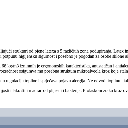
ujući strukturi od pjene latexa s 5 različitih zona podupiranja. Latex 
či potpunu higijensku sigurnost i posebno je pogodan za osobe sklone a
 68 kg/m3 iznimnih je ergonomskih karakteristika, antistatičan i antialer
rozračnost osigurava mu posebna struktura mikroalveola kroz koje stalno
u regulaciju topline i sprječava pojavu alergija. Ne odvodi toplinu i ta
osti i tako štiti madrac od plijesni i bakterija. Prolaskom zraka kroz 