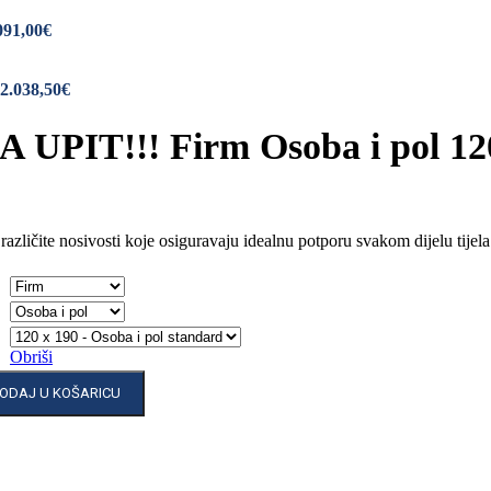
091,00€
 2.038,50€
 UPIT!!! Firm Osoba i pol 120
azličite nosivosti koje osiguravaju idealnu potporu svakom dijelu tijel
Obriši
ODAJ U KOŠARICU