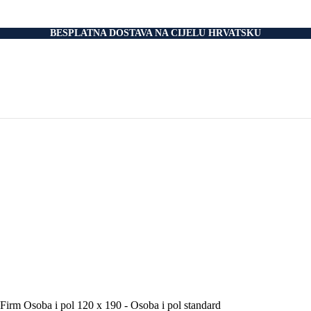
nski Madraci
dnice
 Podnice
BESPLATNA DOSTAVA NA CIJELU HRVATSKU
i Okvir
tromotorom
veti
Drvo
i
rani
nski krevet
aci
e Za Jastuk
e Za Madrace i Podnice
Relax Fotelje
Negorivi Proizvodi
Otporni Madraci
tporni Jastuci
irm Osoba i pol 120 x 190 - Osoba i pol standard