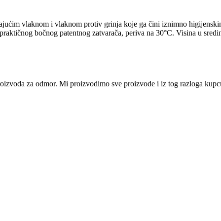
jućim vlaknom i vlaknom protiv grinja koje ga čini iznimno higijenski
ktičnog bočnog patentnog zatvarača, periva na 30°C. Visina u sredin
i proizvoda za odmor. Mi proizvodimo sve proizvode i iz tog razloga ku