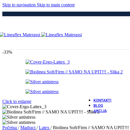
Medici
Skip to navigation
Skip to main content
Po
Drvene
Metaln
S Elek
Kre
Puno 
Iveral
Metaln
Tapeci
-33%
Medici
Dod
Navlak
Navlak
Jastuci
Vatro 
Vatro O
KONTAKTI
Click to enlarge
BLOG
AKCIJA
Početna
/
Madraci
/
Latex
/
Biolinea Soft/Firm // SAMO NA UPIT!!! F