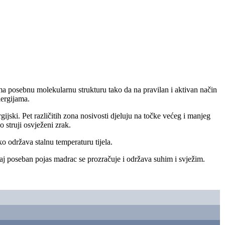
ima posebnu molekularnu strukturu tako da na pravilan i aktivan način
lergijama.
gijski. Pet različitih zona nosivosti djeluju na točke većeg i manjeg
 struji osvježeni zrak.
ko održava stalnu temperaturu tijela.
ovaj poseban pojas madrac se prozračuje i održava suhim i svježim.