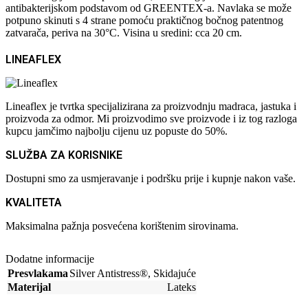
antibakterijskom podstavom od GREENTEX-a. Navlaka se može
potpuno skinuti s 4 strane pomoću praktičnog bočnog patentnog
zatvarača, periva na 30°C. Visina u sredini: cca 20 cm.
LINEAFLEX
Lineaflex je tvrtka specijalizirana za proizvodnju madraca, jastuka i
proizvoda za odmor. Mi proizvodimo sve proizvode i iz tog razloga
kupcu jamčimo najbolju cijenu uz popuste do 50%.
SLUŽBA ZA KORISNIKE
Dostupni smo za usmjeravanje i podršku prije i kupnje nakon vaše.
KVALITETA
Maksimalna pažnja posvećena korištenim sirovinama.
Dodatne informacije
Presvlakama
Silver Antistress®
,
Skidajuće
Materijal
Lateks