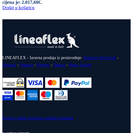
cijena je: 2.017,60€.
Dodaj u košaricu
LINEAFLEX - Izravna prodaja iz proizvodnje:
Negorivi Proizvodi
-
Madraci
-
Podnice
-
Kreveti
-
Dodaci
-
Relax Fotelje
Izjava o zaštiti prijenosa osobnih podataka