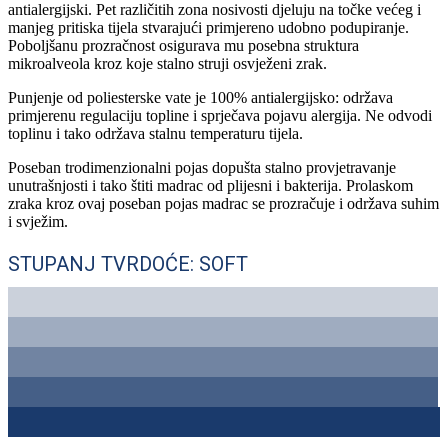
antialergijski. Pet različitih zona nosivosti djeluju na točke većeg i
manjeg pritiska tijela stvarajući primjereno udobno podupiranje.
Poboljšanu prozračnost osigurava mu posebna struktura
mikroalveola kroz koje stalno struji osvježeni zrak.
Punjenje od poliesterske vate je 100% antialergijsko: održava
primjerenu regulaciju topline i sprječava pojavu alergija. Ne odvodi
toplinu i tako održava stalnu temperaturu tijela.
Poseban trodimenzionalni pojas dopušta stalno provjetravanje
unutrašnjosti i tako štiti madrac od plijesni i bakterija. Prolaskom
zraka kroz ovaj poseban pojas madrac se prozračuje i održava suhim
i svježim.
STUPANJ TVRDOĆE: SOFT