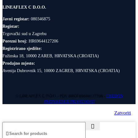
LINEAFLEX C D.O.O.
Javni registar:
080346875
Registar:
Trgovački sud u Zagrebu
Porezni broj:
HR69644127206
Registrirano sjedište:
Fužinska 18, 10000 ZAREB, HRVATSKA (CROATIA)
Prodajno mjesto:
Avenija Dubrovnik 15, 10000 ZAGREB, HRVATSKA (CROATIA)
© LINEAFLEX C D.O.O. - PDV BROJ 69644127206 -
CREDITS
PREFERENCE PRIVATNOSTI
Zatvoriti