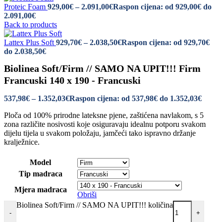
Proteic Foam
929,00
€
–
2.091,00
€
Raspon cijena: od 929,00€ do
2.091,00€
Back to products
Lattex Plus Soft
929,70
€
–
2.038,50
€
Raspon cijena: od 929,70€
do 2.038,50€
Biolinea Soft/Firm // SAMO NA UPIT!!! Firm
Francuski 140 x 190 - Francuski
537,98
€
–
1.352,03
€
Raspon cijena: od 537,98€ do 1.352,03€
Ploča od 100% prirodne lateksne pjene, zaštićena navlakom, s 5
zona različite nosivosti koje osiguravaju idealnu potporu svakom
dijelu tijela u svakom položaju, jamčeći tako ispravno držanje
kralježnice.
Model
Tip madraca
Mjera madraca
Obriši
Biolinea Soft/Firm // SAMO NA UPIT!!! količina
-
+