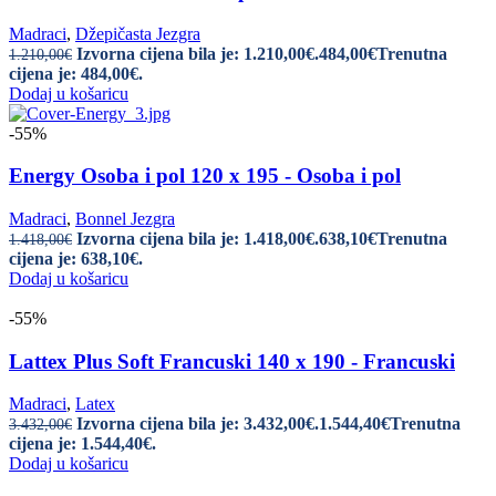
Madraci
,
Džepičasta Jezgra
Izvorna cijena bila je: 1.210,00€.
484,00
€
Trenutna
1.210,00
€
cijena je: 484,00€.
Dodaj u košaricu
-55%
Energy Osoba i pol 120 x 195 - Osoba i pol
Madraci
,
Bonnel Jezgra
Izvorna cijena bila je: 1.418,00€.
638,10
€
Trenutna
1.418,00
€
cijena je: 638,10€.
Dodaj u košaricu
-55%
Lattex Plus Soft Francuski 140 x 190 - Francuski
Madraci
,
Latex
Izvorna cijena bila je: 3.432,00€.
1.544,40
€
Trenutna
3.432,00
€
cijena je: 1.544,40€.
Dodaj u košaricu