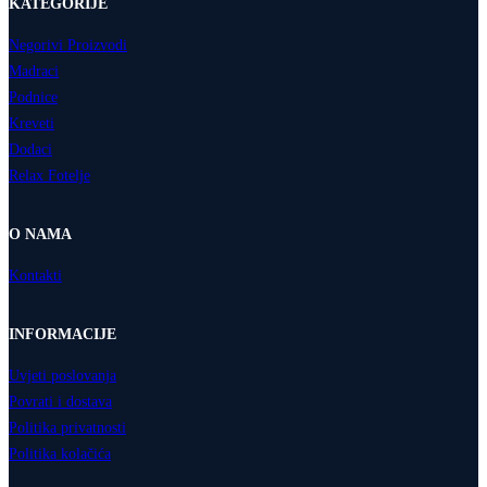
KATEGORIJE
Negorivi Proizvodi
Madraci
Podnice
Kreveti
Dodaci
Relax Fotelje
O NAMA
Kontakti
INFORMACIJE
Uvjeti poslovanja
Povrati i dostava
Politika privatnosti
Politika kolačića