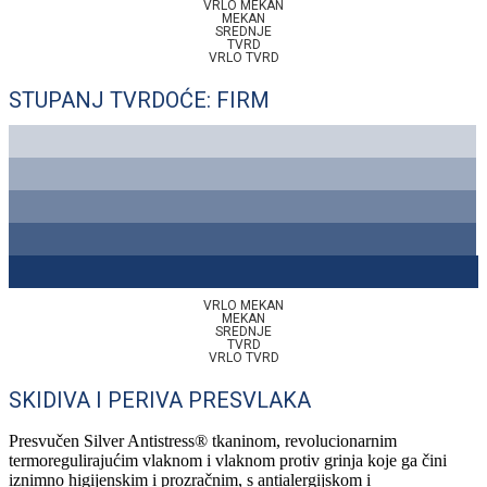
VRLO MEKAN
MEKAN
SREDNJE
TVRD
VRLO TVRD
STUPANJ TVRDOĆE: FIRM
VRLO MEKAN
MEKAN
SREDNJE
TVRD
VRLO TVRD
SKIDIVA I PERIVA PRESVLAKA
Presvučen Silver Antistress® tkaninom, revolucionarnim
termoregulirajućim vlaknom i vlaknom protiv grinja koje ga čini
iznimno higijenskim i prozračnim, s antialergijskom i