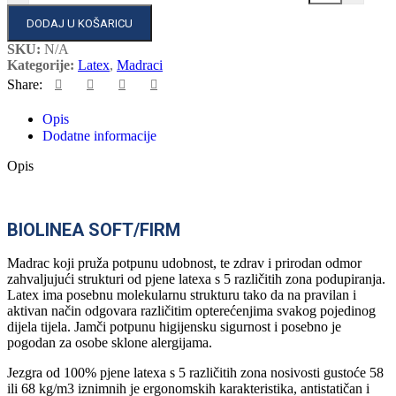
DODAJ U KOŠARICU
SKU:
N/A
Kategorije:
Latex
,
Madraci
Share:
Opis
Dodatne informacije
Opis
BIOLINEA SOFT/FIRM
Madrac koji pruža potpunu udobnost, te zdrav i prirodan odmor
zahvaljujući strukturi od pjene latexa s 5 različitih zona podupiranja.
Latex ima posebnu molekularnu strukturu tako da na pravilan i
aktivan način odgovara različitim opterećenjima svakog pojedinog
dijela tijela. Jamči potpunu higijensku sigurnost i posebno je
pogodan za osobe sklone alergijama.
Jezgra od 100% pjene latexa s 5 različitih zona nosivosti gustoće 58
ili 68 kg/m3 iznimnih je ergonomskih karakteristika, antistatičan i