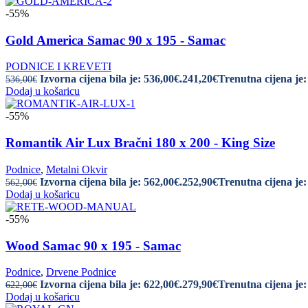
-55%
Gold America Samac 90 x 195 - Samac
PODNICE I KREVETI
Izvorna cijena bila je: 536,00€.
241,20
€
Trenutna cijena je:
536,00
€
Dodaj u košaricu
-55%
Romantik Air Lux Bračni 180 x 200 - King Size
Podnice
,
Metalni Okvir
Izvorna cijena bila je: 562,00€.
252,90
€
Trenutna cijena je:
562,00
€
Dodaj u košaricu
-55%
Wood Samac 90 x 195 - Samac
Podnice
,
Drvene Podnice
Izvorna cijena bila je: 622,00€.
279,90
€
Trenutna cijena je:
622,00
€
Dodaj u košaricu