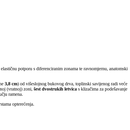
 elastičnu potporu s diferenciranim zonama te ravnomjernu, anatomski
ine
3,8 cm
) od višeslojnog bukovog drva, toplinski savijenog radi veće
oj (vratnoj) zoni,
šest dvostrukih letvica
s klizačima za podešavanje
učju ramena.
stama opterećenja.