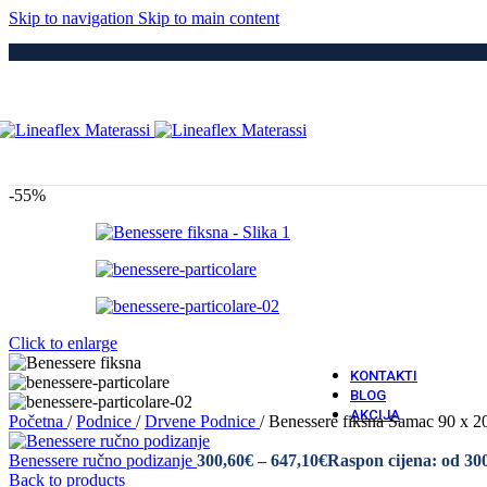
Medici
Skip to navigation
Skip to main content
Po
Drvene
Metaln
S Elek
Kre
Puno 
Iveral
Metaln
Tapeci
-55%
Medici
Dod
Navlak
Navlak
Jastuci
Vatro 
Click to enlarge
Vatro O
KONTAKTI
BLOG
AKCIJA
Početna
/
Podnice
/
Drvene Podnice
/
Benessere fiksna Samac 90 x 2
Benessere ručno podizanje
300,60
€
–
647,10
€
Raspon cijena: od 30
Back to products