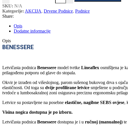
SKU:
N/A
Kategorije:
AKCIJA
,
Drvene Podnice
,
Podnice
Share:
Opis
Dodatne informacije
Opis
BENESSERE
Letvičasta podnica
Benessere
model tvrtke
Lineaflex
osmišljena je k
prilagođenu potporu od glave do stopala.
Okvir je izrađen od višeslojnog, parom sušenog bukovog drva s ojač
elastičnosti. Od toga su
dvije profilirane letvice
smještene u području
tvrdoće u lumbosakralnoj zoni osigurava preciznu ergonomsku prila
Letvice su postavljene na posebne
elastične, nagibne SEBS ovjese
,
Visina nogica dostupna je po izboru.
Letvičasta podnica
Benessere
dostupna je i u
ručnoj (manualnoj)
te