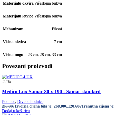
Materijalu okvira
Višeslojna bukva
Materijalu letvice
Višeslojna bukva
Mehanizam
Fiksni
Visina okvira
7 cm
Visina nogu
23 cm
,
28 cm
,
33 cm
Povezani proizvodi
-55%
Medico Lux Samac 80 x 190 - Samac standard
Podnice
,
Drvene Podnice
Izvorna cijena bila je: 268,00€.
120,60
€
Trenutna cijena je:
268,00
€
Dodaj u košaricu