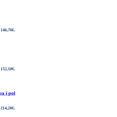
 146,70€.
 152,10€.
a i pol
 214,20€.