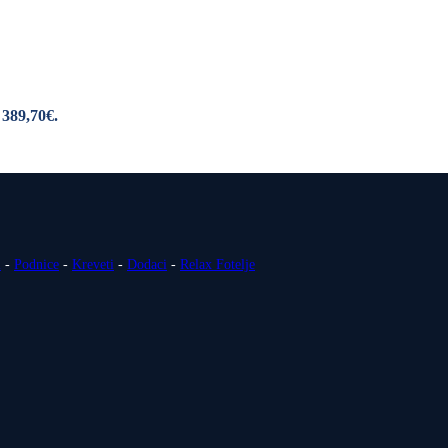
 389,70€.
i
-
Podnice
-
Kreveti
-
Dodaci
-
Relax Fotelje