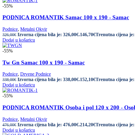
-55%
PODNICA ROMANTIK Samac 100 x 190 - Samac
Podnice
,
Metalni Okvir
Izvorna cijena bila je: 326,00€.
146,70
€
Trenutna cijena je:
326,00
€
Dodaj u košaricu
-55%
Tw Gn Samac 100 x 190 - Samac
Podnice
,
Drvene Podnice
Izvorna cijena bila je: 338,00€.
152,10
€
Trenutna cijena je:
338,00
€
Dodaj u košaricu
-55%
PODNICA ROMANTIK Osoba i pol 120 x 200 - Osob
Podnice
,
Metalni Okvir
Izvorna cijena bila je: 476,00€.
214,20
€
Trenutna cijena je:
476,00
€
Dodaj u košaricu