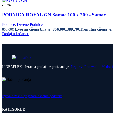
-55%
PODNICA ROYAL GN Samac 100 x 200 - Samac
Podnice
,
Drvene Podnice
Izvorna cijena bila je: 866,00€.
389,70
€
Trenutna cijena je:
866,00
€
Dodaj u košaricu
LINEAFLEX - Izravna prodaja iz proizvodnje:
Negorivi Proizvodi
-
Madrac
Izjava o zaštiti prijenosa osobnih podataka
KATEGORIJE