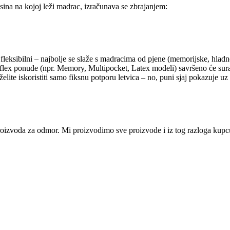
sina na kojoj leži madrac, izračunava se zbrajanjem:
 fleksibilni – najbolje se slaže s madracima od pjene (memorijske, hlad
aflex ponude (npr. Memory, Multipocket, Latex modeli) savršeno će sur
elite iskoristiti samo fiksnu potporu letvica – no, puni sjaj pokazuje uz
i proizvoda za odmor. Mi proizvodimo sve proizvode i iz tog razloga ku