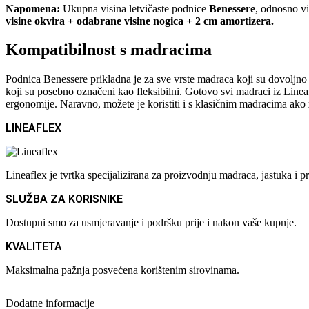
Napomena:
Ukupna visina letvičaste podnice
Benessere
, odnosno vi
visine okvira + odabrane visine nogica + 2 cm amortizera.
Kompatibilnost s madracima
Podnica Benessere prikladna je za sve vrste madraca koji su dovoljno
koji su posebno označeni kao fleksibilni. Gotovo svi madraci iz Line
ergonomije. Naravno, možete je koristiti i s klasičnim madracima ako ž
LINEAFLEX
Lineaflex je tvrtka specijalizirana za proizvodnju madraca, jastuka 
SLUŽBA ZA KORISNIKE
Dostupni smo za usmjeravanje i podršku prije i nakon vaše kupnje.
KVALITETA
Maksimalna pažnja posvećena korištenim sirovinama.
Dodatne informacije