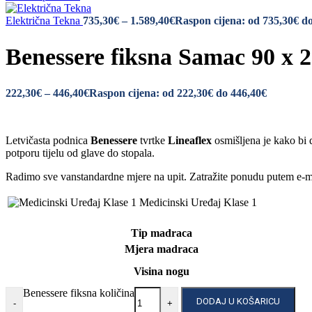
Električna Tekna
735,30
€
–
1.589,40
€
Raspon cijena: od 735,30€ do
Benessere fiksna Samac 90 x 
222,30
€
–
446,40
€
Raspon cijena: od 222,30€ do 446,40€
Letvičasta podnica
Benessere
tvrtke
Lineaflex
osmišljena je kako bi 
potporu tijelu od glave do stopala.
Radimo sve vanstandardne mjere na upit. Zatražite ponudu putem e-
Medicinski Uređaj Klase 1
Tip madraca
Mjera madraca
Visina nogu
Benessere fiksna količina
DODAJ U KOŠARICU
-
+