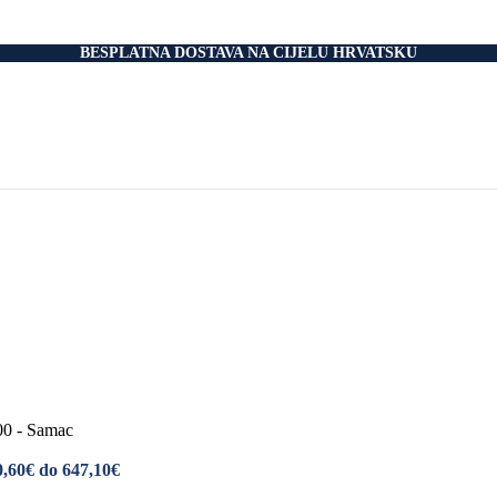
nski Madraci
dnice
 Podnice
BESPLATNA DOSTAVA NA CIJELU HRVATSKU
i Okvir
tromotorom
veti
Drvo
i
rani
nski krevet
aci
e Za Jastuk
e Za Madrace i Podnice
Relax Fotelje
Negorivi Proizvodi
Otporni Madraci
tporni Jastuci
00 - Samac
0,60€ do 647,10€