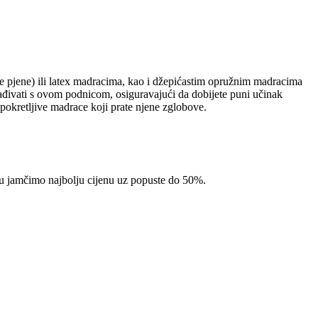
ne pjene) ili latex madracima, kao i džepićastim opružnim madracima
ađivati s ovom podnicom, osiguravajući da dobijete puni učinak
 pokretljive madrace koji prate njene zglobove.
pcu jamčimo najbolju cijenu uz popuste do 50%.