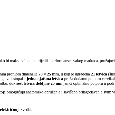
ako bi maksimalno unaprijedila performanse svakog madraca, pružajući
anim profilom dimenzija
70 × 25 mm
, u koji je ugrađena
21 letvica
(šir
 glave i stopala,
jedna ojačana letvica
pruža dodatnu potporu cervikaln
godbu, dok
šest letvica debljine 25 mm
jamči optimalnu potporu u podr
 koje omogućuju anatomsko opružanje i savršeno prilagođavanje svim vr
električnoj
izvedbi.