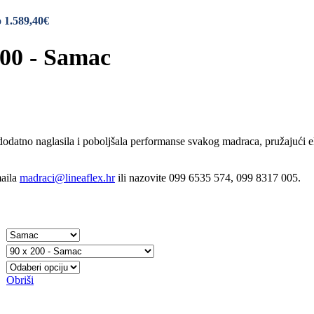
 1.589,40€
200 - Samac
dodatno naglasila i poboljšala performanse svakog madraca, pružajući 
maila
madraci@lineaflex.hr
ili nazovite 099 6535 574, 099 8317 005.
Obriši