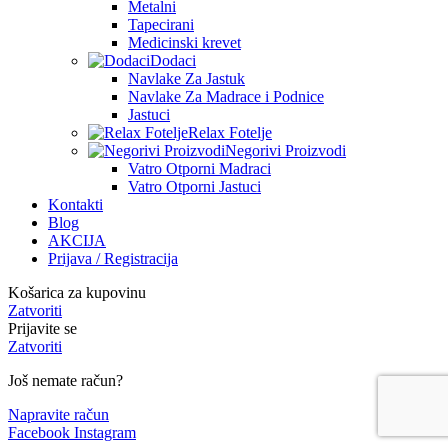
Metalni
Tapecirani
Medicinski krevet
Dodaci
Navlake Za Jastuk
Navlake Za Madrace i Podnice
Jastuci
Relax Fotelje
Negorivi Proizvodi
Vatro Otporni Madraci
Vatro Otporni Jastuci
Kontakti
Blog
AKCIJA
Prijava / Registracija
Košarica za kupovinu
Zatvoriti
Prijavite se
Zatvoriti
Još nemate račun?
Napravite račun
Facebook
Instagram