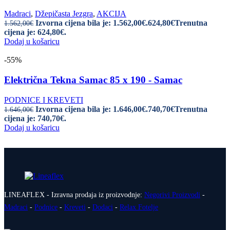
Madraci
,
Džepičasta Jezgra
,
AKCIJA
Izvorna cijena bila je: 1.562,00€.
624,80
€
Trenutna
1.562,00
€
cijena je: 624,80€.
Dodaj u košaricu
-55%
Električna Tekna Samac 85 x 190 - Samac
PODNICE I KREVETI
Izvorna cijena bila je: 1.646,00€.
740,70
€
Trenutna
1.646,00
€
cijena je: 740,70€.
Dodaj u košaricu
LINEAFLEX - Izravna prodaja iz proizvodnje:
Negorivi Proizvodi
-
Madraci
-
Podnice
-
Kreveti
-
Dodaci
-
Relax Fotelje