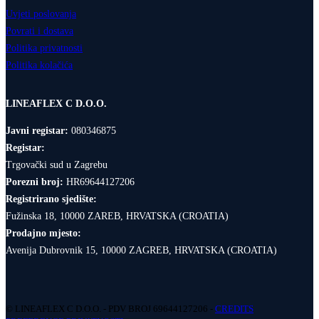
Uvjeti poslovanja
Povrati i dostava
Politika privatnosti
Politika kolačića
LINEAFLEX C D.O.O.
Javni registar:
080346875
Registar:
Trgovački sud u Zagrebu
Porezni broj:
HR69644127206
Registrirano sjedište:
Fužinska 18, 10000 ZAREB, HRVATSKA (CROATIA)
Prodajno mjesto:
Avenija Dubrovnik 15, 10000 ZAGREB, HRVATSKA (CROATIA)
© LINEAFLEX C D.O.O. - PDV BROJ 69644127206 -
CREDITS