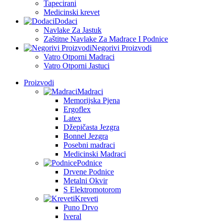
Tapecirani
Medicinski krevet
Dodaci
Navlake Za Jastuk
Zaštitne Navlake Za Madrace I Podnice
Negorivi Proizvodi
Vatro Otporni Madraci
Vatro Otporni Jastuci
Proizvodi
Madraci
Memorijska Pjena
Ergoflex
Latex
Džepičasta Jezgra
Bonnel Jezgra
Posebni madraci
Medicinski Madraci
Podnice
Drvene Podnice
Metalni Okvir
S Elektromotorom
Kreveti
Puno Drvo
Iveral