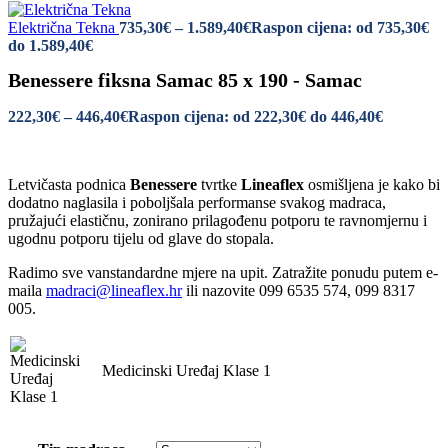
Električna Tekna
735,30
€
–
1.589,40
€
Raspon cijena: od 735,30€
do 1.589,40€
Benessere fiksna Samac 85 x 190 - Samac
222,30
€
–
446,40
€
Raspon cijena: od 222,30€ do 446,40€
Letvičasta podnica
Benessere
tvrtke
Lineaflex
osmišljena je kako bi
dodatno naglasila i poboljšala performanse svakog madraca,
pružajući elastičnu, zonirano prilagođenu potporu te ravnomjernu i
ugodnu potporu tijelu od glave do stopala.
Radimo sve vanstandardne mjere na upit. Zatražite ponudu putem e-
maila
madraci@lineaflex.hr
ili nazovite 099 6535 574, 099 8317
005.
Medicinski Uređaj Klase 1