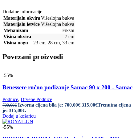
Dodatne informacije
Materijalu okvira
Višeslojna bukva
Materijalu letvice
Višeslojna bukva
Mehanizam
Fiksni
Visina okvira
7 cm
Visina nogu
23 cm
,
28 cm
,
33 cm
Povezani proizvodi
-55%
Benessere ručno podizanje Samac 90 x 200 - Samac
Podnice
,
Drvene Podnice
Izvorna cijena bila je: 700,00€.
315,00
€
Trenutna cijena
700,00
€
je: 315,00€.
Dodaj u košaricu
-55%