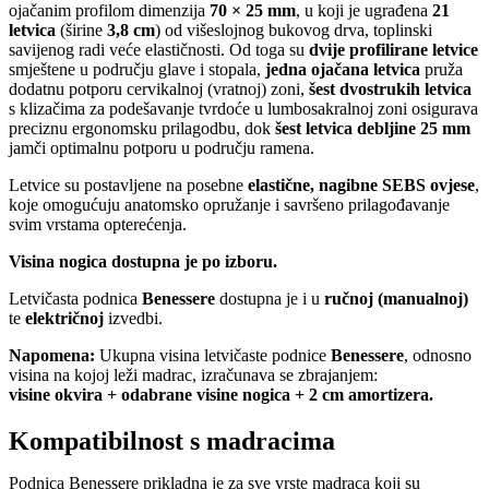
ojačanim profilom dimenzija
70 × 25 mm
, u koji je ugrađena
21
letvica
(širine
3,8 cm
) od višeslojnog bukovog drva, toplinski
savijenog radi veće elastičnosti. Od toga su
dvije profilirane letvice
smještene u području glave i stopala,
jedna ojačana letvica
pruža
dodatnu potporu cervikalnoj (vratnoj) zoni,
šest dvostrukih letvica
s klizačima za podešavanje tvrdoće u lumbosakralnoj zoni osigurava
preciznu ergonomsku prilagodbu, dok
šest letvica debljine 25 mm
jamči optimalnu potporu u području ramena.
Letvice su postavljene na posebne
elastične, nagibne SEBS ovjese
,
koje omogućuju anatomsko opružanje i savršeno prilagođavanje
svim vrstama opterećenja.
Visina nogica dostupna je po izboru.
Letvičasta podnica
Benessere
dostupna je i u
ručnoj (manualnoj)
te
električnoj
izvedbi.
Napomena:
Ukupna visina letvičaste podnice
Benessere
, odnosno
visina na kojoj leži madrac, izračunava se zbrajanjem:
visine okvira + odabrane visine nogica + 2 cm amortizera.
Kompatibilnost s madracima
Podnica Benessere prikladna je za sve vrste madraca koji su