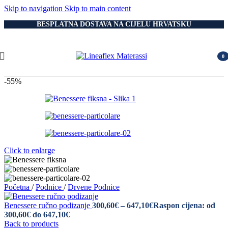
Skip to navigation
Skip to main content
BESPLATNA DOSTAVA NA CIJELU HRVATSKU
0
item
-55%
Click to enlarge
Početna
/
Podnice
/
Drvene Podnice
Benessere ručno podizanje
300,60
€
–
647,10
€
Raspon cijena: od
300,60€ do 647,10€
Back to products