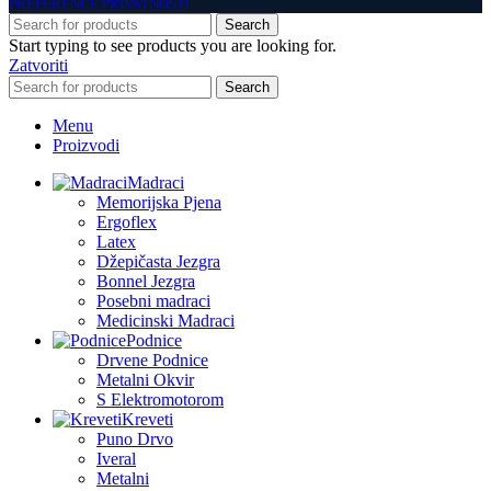
PREFERENCE PRIVATNOSTI
Search
Start typing to see products you are looking for.
Zatvoriti
Search
Menu
Proizvodi
Madraci
Memorijska Pjena
Ergoflex
Latex
Džepičasta Jezgra
Bonnel Jezgra
Posebni madraci
Medicinski Madraci
Podnice
Drvene Podnice
Metalni Okvir
S Elektromotorom
Kreveti
Puno Drvo
Iveral
Metalni