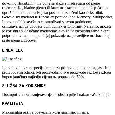
dovoljno fleksibilni – najbolje se slaže s madracima od pjene
(memorijske, hladne pjene) ili latex madracima, kao i džepićastim
opružnim madracima koji su posebno označeni kao fleksibilni.
Gotovo svi madraci iz Lineaflex ponude (npr. Memory, Multipocket,
Latex modeli) savršeno će surađivati s ovom podnicom,
osiguravajući da dobijete puni učinak ergonomije. Naravno, možete
je koristiti i s klasičnim madracima ako želite iskoristiti samo fiksnu
potporu letvica – no, puni sjaj pokazuje uz pokretljive madrace koji
prate njene zglobove.
LINEAFLEX
Lineaflex je tvrtka specijalizirana za proizvodnju madraca, jastuka i
proizvoda za odmor. Mi proizvodimo sve proizvode i iz tog razloga
kupcu jamčimo najbolju cijenu uz popuste do 50%.
SLUŽBA ZA KORISNIKE
Dostupni smo za usmjeravanje i podršku prije i nakon vaše kupnje.
KVALITETA
Maksimalna pažnja posvećena korištenim sirovinama.