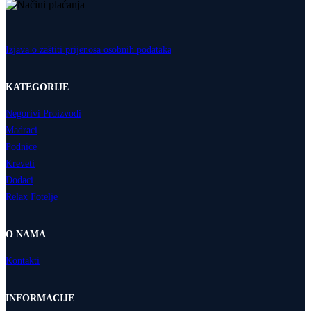
Izjava o zaštiti prijenosa osobnih podataka
KATEGORIJE
Negorivi Proizvodi
Madraci
Podnice
Kreveti
Dodaci
Relax Fotelje
O NAMA
Kontakti
INFORMACIJE