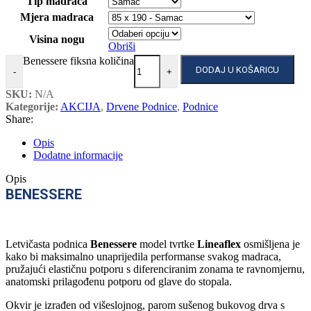
Tip madraca
Mjera madraca
Visina nogu
Obriši
Benessere fiksna količina
DODAJ U KOŠARICU
-
+
SKU:
N/A
Kategorije:
AKCIJA
,
Drvene Podnice
,
Podnice
Share:
Opis
Dodatne informacije
Opis
BENESSERE
Letvičasta podnica
Benessere
model tvrtke
Lineaflex
osmišljena je
kako bi maksimalno unaprijedila performanse svakog madraca,
pružajući elastičnu potporu s diferenciranim zonama te ravnomjernu,
anatomski prilagođenu potporu od glave do stopala.
Okvir je izrađen od višeslojnog, parom sušenog bukovog drva s