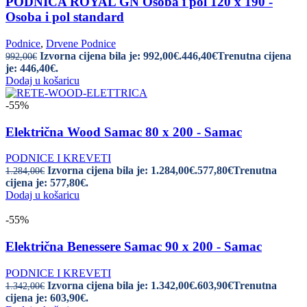
PODNICA ROYAL GN Osoba i pol 120 x 190 -
Osoba i pol standard
Podnice
,
Drvene Podnice
Izvorna cijena bila je: 992,00€.
446,40
€
Trenutna cijena
992,00
€
je: 446,40€.
Dodaj u košaricu
-55%
Električna Wood Samac 80 x 200 - Samac
PODNICE I KREVETI
Izvorna cijena bila je: 1.284,00€.
577,80
€
Trenutna
1.284,00
€
cijena je: 577,80€.
Dodaj u košaricu
-55%
Električna Benessere Samac 90 x 200 - Samac
PODNICE I KREVETI
Izvorna cijena bila je: 1.342,00€.
603,90
€
Trenutna
1.342,00
€
cijena je: 603,90€.