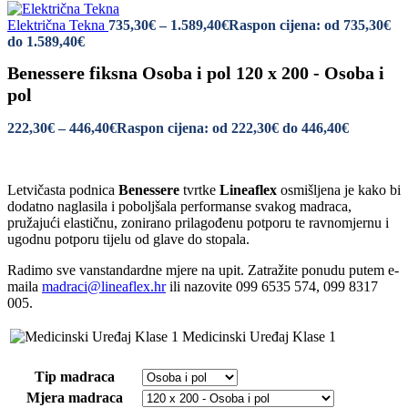
Električna Tekna
735,30
€
–
1.589,40
€
Raspon cijena: od 735,30€
do 1.589,40€
Benessere fiksna Osoba i pol 120 x 200 - Osoba i
pol
222,30
€
–
446,40
€
Raspon cijena: od 222,30€ do 446,40€
Letvičasta podnica
Benessere
tvrtke
Lineaflex
osmišljena je kako bi
dodatno naglasila i poboljšala performanse svakog madraca,
pružajući elastičnu, zonirano prilagođenu potporu te ravnomjernu i
ugodnu potporu tijelu od glave do stopala.
Radimo sve vanstandardne mjere na upit. Zatražite ponudu putem e-
maila
madraci@lineaflex.hr
ili nazovite 099 6535 574, 099 8317
005.
Medicinski Uređaj Klase 1
Tip madraca
Mjera madraca