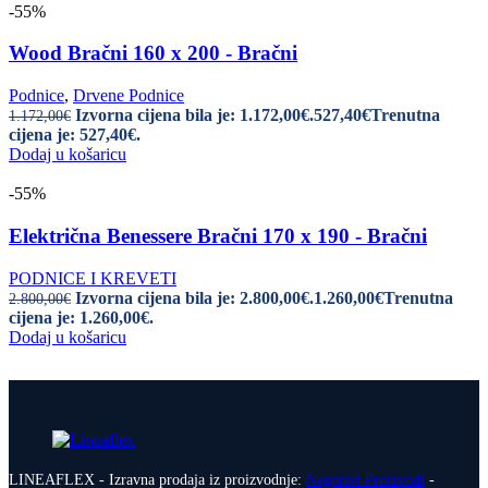
-55%
Wood Bračni 160 x 200 - Bračni
Podnice
,
Drvene Podnice
Izvorna cijena bila je: 1.172,00€.
527,40
€
Trenutna
1.172,00
€
cijena je: 527,40€.
Dodaj u košaricu
-55%
Električna Benessere Bračni 170 x 190 - Bračni
PODNICE I KREVETI
Izvorna cijena bila je: 2.800,00€.
1.260,00
€
Trenutna
2.800,00
€
cijena je: 1.260,00€.
Dodaj u košaricu
LINEAFLEX - Izravna prodaja iz proizvodnje:
Negorivi Proizvodi
-