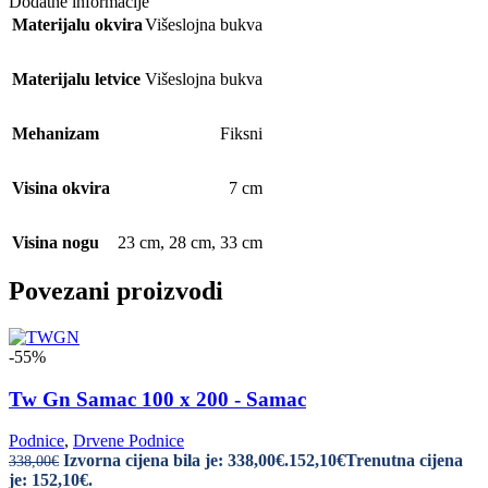
Dodatne informacije
Materijalu okvira
Višeslojna bukva
Materijalu letvice
Višeslojna bukva
Mehanizam
Fiksni
Visina okvira
7 cm
Visina nogu
23 cm
,
28 cm
,
33 cm
Povezani proizvodi
-55%
Tw Gn Samac 100 x 200 - Samac
Podnice
,
Drvene Podnice
Izvorna cijena bila je: 338,00€.
152,10
€
Trenutna cijena
338,00
€
je: 152,10€.