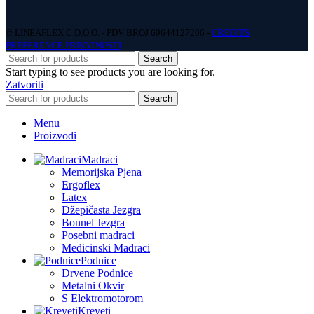
© LINEAFLEX C D.O.O. - PDV BROJ 69644127206 -
CREDITS
PREFERENCE PRIVATNOSTI
Search
Start typing to see products you are looking for.
Zatvoriti
Search
Menu
Proizvodi
Madraci
Memorijska Pjena
Ergoflex
Latex
Džepičasta Jezgra
Bonnel Jezgra
Posebni madraci
Medicinski Madraci
Podnice
Drvene Podnice
Metalni Okvir
S Elektromotorom
Kreveti