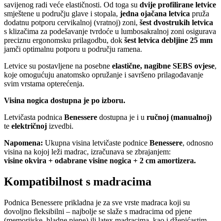
savijenog radi veće elastičnosti. Od toga su
dvije profilirane letvice
smještene u području glave i stopala,
jedna ojačana letvica
pruža
dodatnu potporu cervikalnoj (vratnoj) zoni,
šest dvostrukih letvica
s klizačima za podešavanje tvrdoće u lumbosakralnoj zoni osigurava
preciznu ergonomsku prilagodbu, dok
šest letvica debljine 25 mm
jamči optimalnu potporu u području ramena.
Letvice su postavljene na posebne
elastične, nagibne SEBS ovjese
,
koje omogućuju anatomsko opružanje i savršeno prilagođavanje
svim vrstama opterećenja.
Visina nogica dostupna je po izboru.
Letvičasta podnica
Benessere
dostupna je i u
ručnoj (manualnoj)
te
električnoj
izvedbi.
Napomena:
Ukupna visina letvičaste podnice
Benessere
, odnosno
visina na kojoj leži madrac, izračunava se zbrajanjem:
visine okvira + odabrane visine nogica + 2 cm amortizera.
Kompatibilnost s madracima
Podnica Benessere prikladna je za sve vrste madraca koji su
dovoljno fleksibilni – najbolje se slaže s madracima od pjene
(memorijske, hladne pjene) ili latex madracima, kao i džepićastim