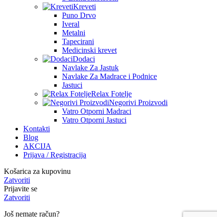
Kreveti
Puno Drvo
Iveral
Metalni
Tapecirani
Medicinski krevet
Dodaci
Navlake Za Jastuk
Navlake Za Madrace i Podnice
Jastuci
Relax Fotelje
Negorivi Proizvodi
Vatro Otporni Madraci
Vatro Otporni Jastuci
Kontakti
Blog
AKCIJA
Prijava / Registracija
Košarica za kupovinu
Zatvoriti
Prijavite se
Zatvoriti
Još nemate račun?