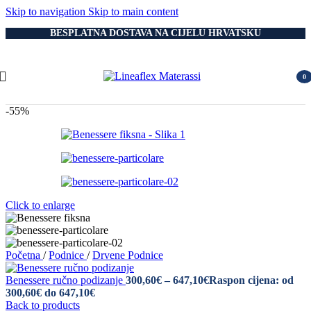
Skip to navigation
Skip to main content
BESPLATNA DOSTAVA NA CIJELU HRVATSKU
0
item
-55%
Click to enlarge
Početna
/
Podnice
/
Drvene Podnice
Benessere ručno podizanje
300,60
€
–
647,10
€
Raspon cijena: od
300,60€ do 647,10€
Back to products