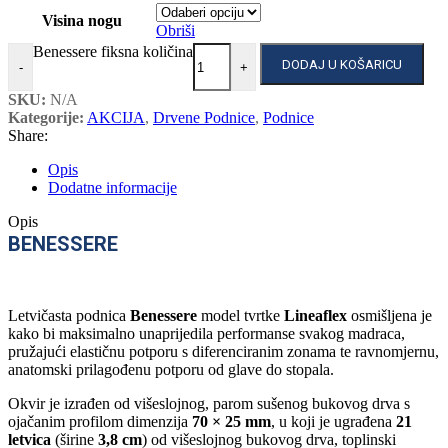
Visina nogu
Obriši
Benessere fiksna količina
DODAJ U KOŠARICU
-
+
SKU:
N/A
Kategorije:
AKCIJA
,
Drvene Podnice
,
Podnice
Share:
Opis
Dodatne informacije
Opis
BENESSERE
Letvičasta podnica
Benessere
model tvrtke
Lineaflex
osmišljena je
kako bi maksimalno unaprijedila performanse svakog madraca,
pružajući elastičnu potporu s diferenciranim zonama te ravnomjernu,
anatomski prilagođenu potporu od glave do stopala.
Okvir je izrađen od višeslojnog, parom sušenog bukovog drva s
ojačanim profilom dimenzija
70 × 25 mm
, u koji je ugrađena
21
letvica
(širine
3,8 cm
) od višeslojnog bukovog drva, toplinski