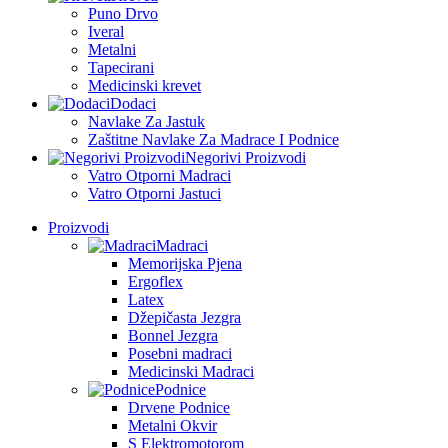
Puno Drvo
Iveral
Metalni
Tapecirani
Medicinski krevet
Dodaci
Navlake Za Jastuk
Zaštitne Navlake Za Madrace I Podnice
Negorivi Proizvodi
Vatro Otporni Madraci
Vatro Otporni Jastuci
Proizvodi
Madraci
Memorijska Pjena
Ergoflex
Latex
Džepičasta Jezgra
Bonnel Jezgra
Posebni madraci
Medicinski Madraci
Podnice
Drvene Podnice
Metalni Okvir
S Elektromotorom