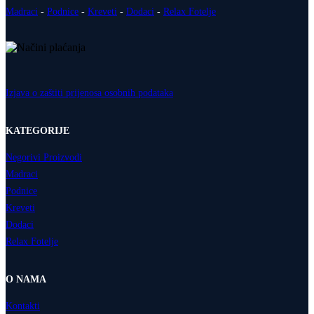
Madraci
-
Podnice
-
Kreveti
-
Dodaci
-
Relax Fotelje
Izjava o zaštiti prijenosa osobnih podataka
KATEGORIJE
Negorivi Proizvodi
Madraci
Podnice
Kreveti
Dodaci
Relax Fotelje
O NAMA
Kontakti