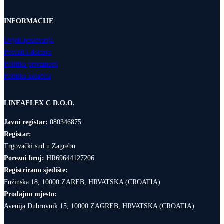
INFORMACIJE
Uvjeti poslovanja
Povrati i dostava
Politika privatnosti
Politika kolačića
LINEAFLEX C D.O.O.
Javni registar:
080346875
Registar:
Trgovački sud u Zagrebu
Porezni broj:
HR69644127206
Registrirano sjedište:
Fužinska 18, 10000 ZAREB, HRVATSKA (CROATIA)
Prodajno mjesto:
Avenija Dubrovnik 15, 10000 ZAGREB, HRVATSKA (CROATIA)