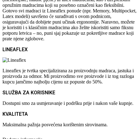
opružnim madracima koji su posebno označeni kao fleksibilni.
Gotovo svi madraci iz Lineaflex ponude (npr. Memory, Multipocket,
Latex modeli) savršeno će surađivati s ovom podnicom,
osiguravajući da dobijete puni učinak ergonomije. Naravno, možete
je koristiti i s klasičnim madracima ako želite iskoristiti samo fiksnu
potporu letvica – no, puni sjaj pokazuje uz pokretljive madrace koji
prate njene zglobove.
LINEAFLEX
Lineaflex je tvrtka specijalizirana za proizvodnju madraca, jastuka i
proizvoda za odmor. Mi proizvodimo sve proizvode i iz tog razloga
kupcu jamčimo najbolju cijenu uz popuste do 50%.
SLUŽBA ZA KORISNIKE
Dostupni smo za usmjeravanje i podršku prije i nakon vaše kupnje.
KVALITETA
Maksimalna pažnja posvećena korištenim sirovinama.