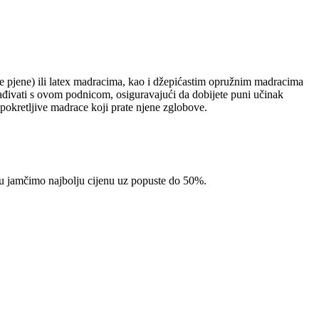
ne pjene) ili latex madracima, kao i džepićastim opružnim madracima
ađivati s ovom podnicom, osiguravajući da dobijete puni učinak
 pokretljive madrace koji prate njene zglobove.
pcu jamčimo najbolju cijenu uz popuste do 50%.