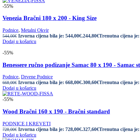
-55%
Venezia Bračni 180 x 200 - King Size
Podnice
,
Metalni Okvir
Izvorna cijena bila je: 544,00€.
244,80
€
Trenutna cijena je:
544,00
€
Dodaj u košaricu
-55%
Benessere ručno podizanje Samac 80 x 190 - Samac s
Podnice
,
Drvene Podnice
Izvorna cijena bila je: 668,00€.
300,60
€
Trenutna cijena je:
668,00
€
Dodaj u košaricu
-55%
Wood Bračni 160 x 190 - Bračni standard
PODNICE I KREVETI
Izvorna cijena bila je: 728,00€.
327,60
€
Trenutna cijena je:
728,00
€
Dodaj u košaricu