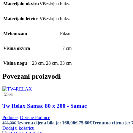
Materijalu okvira
Višeslojna bukva
Materijalu letvice
Višeslojna bukva
Mehanizam
Fiksni
Visina okvira
7 cm
Visina nogu
23 cm
,
28 cm
,
33 cm
Povezani proizvodi
-55%
Tw Relax Samac 80 x 200 - Samac
Podnice
,
Drvene Podnice
Izvorna cijena bila je: 168,00€.
75,60
€
Trenutna cijena je: 
168,00
€
Dodaj u košaricu