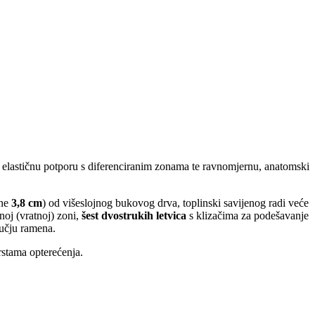
 elastičnu potporu s diferenciranim zonama te ravnomjernu, anatomski
ine
3,8 cm
) od višeslojnog bukovog drva, toplinski savijenog radi veće
oj (vratnoj) zoni,
šest dvostrukih letvica
s klizačima za podešavanje
učju ramena.
stama opterećenja.