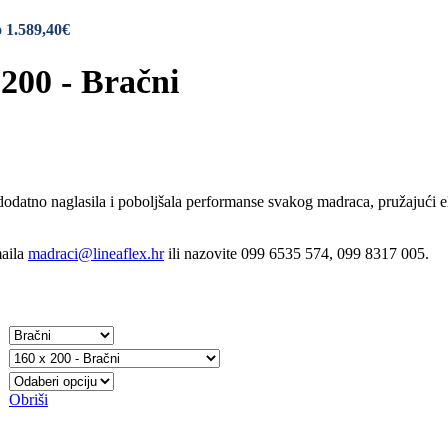
 1.589,40€
 200 - Bračni
dodatno naglasila i poboljšala performanse svakog madraca, pružajući 
maila
madraci@lineaflex.hr
ili nazovite 099 6535 574, 099 8317 005.
Obriši