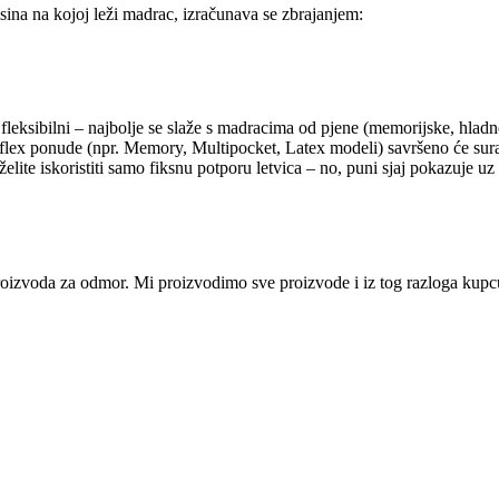
sina na kojoj leži madrac, izračunava se zbrajanjem:
 fleksibilni – najbolje se slaže s madracima od pjene (memorijske, hlad
aflex ponude (npr. Memory, Multipocket, Latex modeli) savršeno će sur
elite iskoristiti samo fiksnu potporu letvica – no, puni sjaj pokazuje uz
i proizvoda za odmor. Mi proizvodimo sve proizvode i iz tog razloga ku