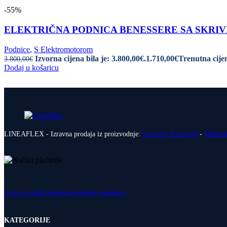
-55%
ELEKTRIČNA PODNICA BENESSERE SA SKRIVENI
Podnice
,
S Elektromotorom
Izvorna cijena bila je: 3.800,00€.
1.710,00
€
Trenutna cijen
3.800,00
€
Dodaj u košaricu
LINEAFLEX - Izravna prodaja iz proizvodnje:
Negorivi Proizvodi
-
Madrac
Izjava o zaštiti prijenosa osobnih podataka
KATEGORIJE