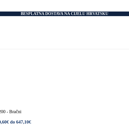
nski Madraci
dnice
 Podnice
BESPLATNA DOSTAVA NA CIJELU HRVATSKU
i Okvir
tromotorom
veti
Drvo
i
rani
nski krevet
aci
e Za Jastuk
e Za Madrace i Podnice
Relax Fotelje
Negorivi Proizvodi
Otporni Madraci
tporni Jastuci
200 - Bračni
0,60€ do 647,10€