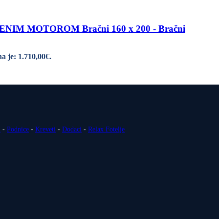
M MOTOROM Bračni 160 x 200 - Bračni
a je: 1.710,00€.
i
-
Podnice
-
Kreveti
-
Dodaci
-
Relax Fotelje