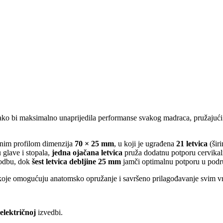
ako bi maksimalno unaprijedila performanse svakog madraca, pružajući
anim profilom dimenzija
70 × 25 mm
, u koji je ugrađena
21 letvica
(šir
 glave i stopala,
jedna ojačana letvica
pruža dodatnu potporu cervikaln
godbu, dok
šest letvica debljine 25 mm
jamči optimalnu potporu u podr
 koje omogućuju anatomsko opružanje i savršeno prilagođavanje svim vr
električnoj
izvedbi.