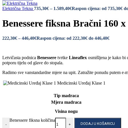
Električna Tekna
735,30
€
–
1.589,40
€
Raspon cijena: od 735,30€ do
Benessere fiksna Bračni 160 x
222,30
€
–
446,40
€
Raspon cijena: od 222,30€ do 446,40€
Letvičasta podnica
Benessere
tvrtke
Lineaflex
osmišljena je kako bi 
potporu tijelu od glave do stopala.
Radimo sve vanstandardne mjere na upit. Zatražite ponudu putem e-
Medicinski Uređaj Klase 1
Tip madraca
Mjera madraca
Visina nogu
Benessere fiksna količina
DODAJ U KOŠARICU
-
+