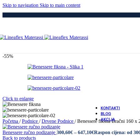
Medici
Skip to navigation
Skip to main content
Po
Drvene
Metaln
S Elek
Kre
Puno 
Iveral
Metaln
Tapeci
-55%
Medici
Dod
Navlak
Navlak
Jastuci
Vatro 
Click to enlarge
Vatro O
KONTAKTI
BLOG
AKCIJA
Početna
/
Podnice
/
Drvene Podnice
/
Benessere fiksna Bračni 160 x 
Benessere ručno podizanje
300,60
€
–
647,10
€
Raspon cijena: od 30
Back to products