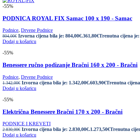
-55%
PODNICA ROYAL FIX Samac 100 x 190 - Samac
Podnice
,
Drvene Podnice
Izvorna cijena bila je: 804,00€.
361,80
€
Trenutna cijena je:
804,00
€
Dodaj u košaricu
-55%
Benessere ručno podizanje Bračni 160 x 200 - Bračni
Podnice
,
Drvene Podnice
Izvorna cijena bila je: 1.342,00€.
603,90
€
Trenutna cijena 
1.342,00
€
Dodaj u košaricu
-55%
Električna Benessere Bračni 170 x 200 - Bračni
PODNICE I KREVETI
Izvorna cijena bila je: 2.830,00€.
1.273,50
€
Trenutna cijen
2.830,00
€
Dodaj u košaricu