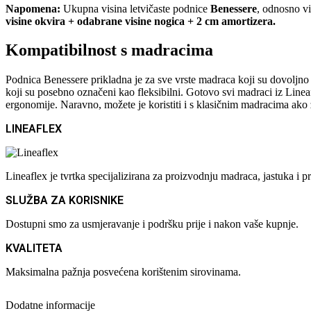
Napomena:
Ukupna visina letvičaste podnice
Benessere
, odnosno vi
visine okvira + odabrane visine nogica + 2 cm amortizera.
Kompatibilnost s madracima
Podnica Benessere prikladna je za sve vrste madraca koji su dovoljno
koji su posebno označeni kao fleksibilni. Gotovo svi madraci iz Line
ergonomije. Naravno, možete je koristiti i s klasičnim madracima ako ž
LINEAFLEX
Lineaflex je tvrtka specijalizirana za proizvodnju madraca, jastuka 
SLUŽBA ZA KORISNIKE
Dostupni smo za usmjeravanje i podršku prije i nakon vaše kupnje.
KVALITETA
Maksimalna pažnja posvećena korištenim sirovinama.
Dodatne informacije