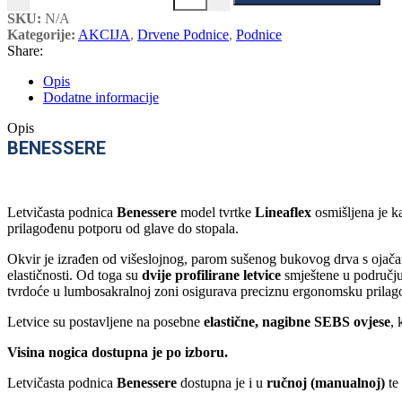
SKU:
N/A
Kategorije:
AKCIJA
,
Drvene Podnice
,
Podnice
Share:
Opis
Dodatne informacije
Opis
BENESSERE
Letvičasta podnica
Benessere
model tvrtke
Lineaflex
osmišljena je k
prilagođenu potporu od glave do stopala.
Okvir je izrađen od višeslojnog, parom sušenog bukovog drva s ojač
elastičnosti. Od toga su
dvije profilirane letvice
smještene u području
tvrdoće u lumbosakralnoj zoni osigurava preciznu ergonomsku prila
Letvice su postavljene na posebne
elastične, nagibne SEBS ovjese
,
Visina nogica dostupna je po izboru.
Letvičasta podnica
Benessere
dostupna je i u
ručnoj (manualnoj)
te