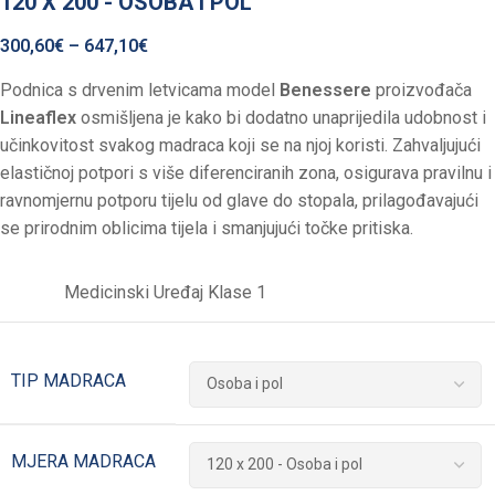
120 X 200 - OSOBA I POL
300,60
€
–
647,10
€
Podnica s drvenim letvicama model
Benessere
proizvođača
Lineaflex
osmišljena je kako bi dodatno unaprijedila udobnost i
učinkovitost svakog madraca koji se na njoj koristi. Zahvaljujući
elastičnoj potpori s više diferenciranih zona, osigurava pravilnu i
ravnomjernu potporu tijelu od glave do stopala, prilagođavajući
se prirodnim oblicima tijela i smanjujući točke pritiska.
Medicinski Uređaj Klase 1
TIP MADRACA
MJERA MADRACA