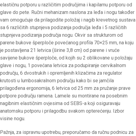
elastičnu potporu u različitim područjima i kapilarnu potporu od
glave do pete. Ručni mehanizam naslona za leđa i nogu također
vam omogućuje da prilagodite položaj i nagib krevetnog sustava
sa 6 različitih stupnjeva podizanja područja leđa i 5 različitih
stupnjeva podizanja područja nogu. Okvir sa strukturom od
parene bukove šperploče povećanog profila 70×25 mm, na koju
je postavljena 21 letvica (širine 3,8 cm) od parene i vruće
savijene bukove šperploče, od kojih su 2 oblikovane u položaju
glave i nogu, 1 povećana letvica za podupiranje cervikalnom
području, 6 dvostrukih i opremljenih klizačima za regulator
krutosti u lumbosakralnom području kako bi se jamčila
prilagođena ergonomija, 6 letvica od 25 mm za pružanje prave
potpore području ramena. Lamele su montirane na posebnim
nagibnim elastičnim ovjesima od SEBS-a koji osiguravaju
anatomsku potporu i prilagodbu svakom opterećenju. Izbor
visine nogu.
Pažnja, za ispravnu upotrebu, preporučamo da ručnu podnicu za