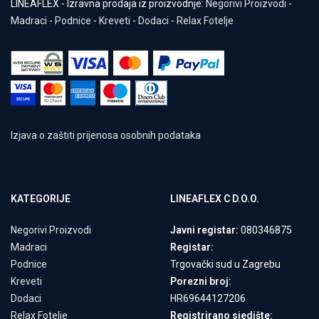
LINEAFLEX - Izravna prodaja iz proizvodnje:
Negorivi Proizvodi
-
Madraci
-
Podnice
-
Kreveti
-
Dodaci
-
Relax Fotelje
Izjava o zaštiti prijenosa osobnih podataka
KATEGORIJE
LINEAFLEX C D.O.O.
Negorivi Proizvodi
Javni registar:
080346875
Madraci
Registar:
Podnice
Trgovački sud u Zagrebu
Kreveti
Porezni broj:
Dodaci
HR69644127206
Relax Fotelje
Registrirano sjedište: