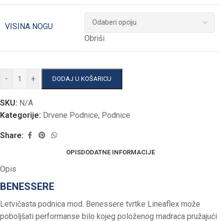
VISINA NOGU
Obriši
-
+
DODAJ U KOŠARICU
SKU:
N/A
Kategorije:
Drvene Podnice
,
Podnice
Share:
OPIS
DODATNE INFORMACIJE
Opis
BENESSERE
Letvičasta podnica mod. Benessere tvrtke Lineaflex može
poboljšati performanse bilo kojeg položenog madraca pružajući