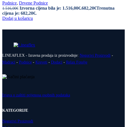
Podnice
,
Drvene Podnice
Izvorna cijena bila je: 1.516,00€.
682,20
€
Trenutna
1.516,00
€
cijena je: 682,20€.
Dodaj u košaricu
LINEAFLEX - Izravna prodaja iz proizvodnje:
Negorivi Proizvodi
-
Madraci
-
Podnice
-
Kreveti
-
Dodaci
-
Relax Fotelje
Izjava o zaštiti prijenosa osobnih podataka
KATEGORIJE
Negorivi Proizvodi