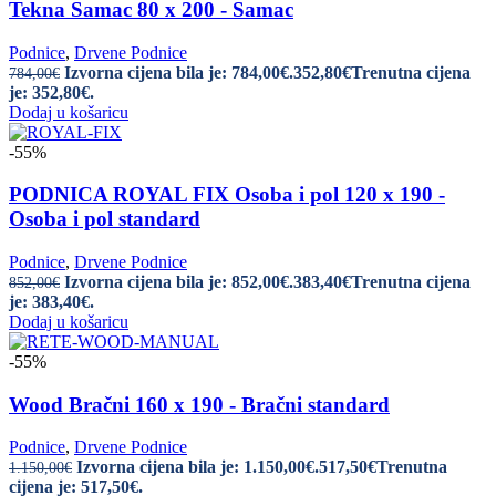
Tekna Samac 80 x 200 - Samac
Podnice
,
Drvene Podnice
Izvorna cijena bila je: 784,00€.
352,80
€
Trenutna cijena
784,00
€
je: 352,80€.
Dodaj u košaricu
-55%
PODNICA ROYAL FIX Osoba i pol 120 x 190 -
Osoba i pol standard
Podnice
,
Drvene Podnice
Izvorna cijena bila je: 852,00€.
383,40
€
Trenutna cijena
852,00
€
je: 383,40€.
Dodaj u košaricu
-55%
Wood Bračni 160 x 190 - Bračni standard
Podnice
,
Drvene Podnice
Izvorna cijena bila je: 1.150,00€.
517,50
€
Trenutna
1.150,00
€
cijena je: 517,50€.