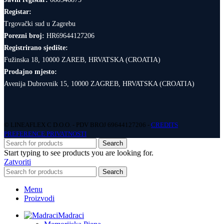
Registar:
Trgovački sud u Zagrebu
Porezni broj:
HR69644127206
Registrirano sjedište:
Fužinska 18, 10000 ZAREB, HRVATSKA (CROATIA)
Prodajno mjesto:
Avenija Dubrovnik 15, 10000 ZAGREB, HRVATSKA (CROATIA)
© LINEAFLEX C D.O.O. - PDV BROJ 69644127206 -
CREDITS
PREFERENCE PRIVATNOSTI
Search
Start typing to see products you are looking for.
Zatvoriti
Search
Menu
Proizvodi
Madraci