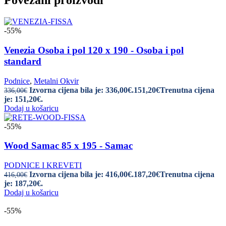
Povezani proizvodi
-55%
Venezia Osoba i pol 120 x 190 - Osoba i pol
standard
Podnice
,
Metalni Okvir
Izvorna cijena bila je: 336,00€.
151,20
€
Trenutna cijena
336,00
€
je: 151,20€.
Dodaj u košaricu
-55%
Wood Samac 85 x 195 - Samac
PODNICE I KREVETI
Izvorna cijena bila je: 416,00€.
187,20
€
Trenutna cijena
416,00
€
je: 187,20€.
Dodaj u košaricu
-55%