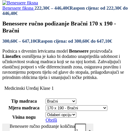
Benessere fiksna
222,30
€
–
446,40
€
Raspon cijena: od 222,30€ do
446,40€
Benessere ručno podizanje Bračni 170 x 190 -
Bračni
300,60
€
–
647,10
€
Raspon cijena: od 300,60€ do 647,10€
Podnica s drvenim letvicama model
Benessere
proizvođača
Lineaflex
osmišljena je kako bi dodatno unaprijedila udobnost i
učinkovitost svakog madraca koji se na njoj koristi. Zahvaljujući
elastičnoj potpori s više diferenciranih zona, osigurava pravilnu i
ravnomjernu potporu tijelu od glave do stopala, prilagođavajući se
prirodnim oblicima tijela i smanjujući točke pritiska.
Medicinski Uređaj Klase 1
Tip madraca
Mjera madraca
Visina nogu
Obriši
Benessere ručno podizanje količina
-
+