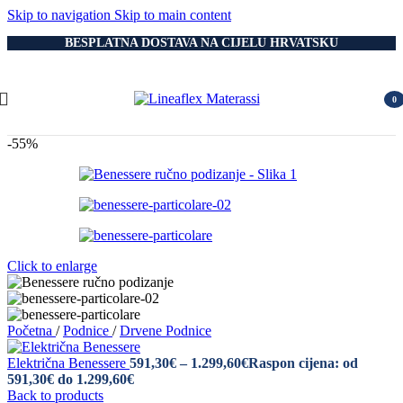
Skip to navigation
Skip to main content
BESPLATNA DOSTAVA NA CIJELU HRVATSKU
0
item
-55%
Click to enlarge
Početna
/
Podnice
/
Drvene Podnice
Električna Benessere
591,30
€
–
1.299,60
€
Raspon cijena: od
591,30€ do 1.299,60€
Back to products