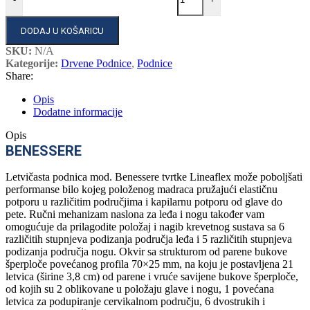
DODAJ U KOŠARICU
SKU:
N/A
Kategorije:
Drvene Podnice
,
Podnice
Share:
Opis
Dodatne informacije
Opis
BENESSERE
Letvičasta podnica mod. Benessere tvrtke Lineaflex može poboljšati
performanse bilo kojeg položenog madraca pružajući elastičnu
potporu u različitim područjima i kapilarnu potporu od glave do
pete. Ručni mehanizam naslona za leđa i nogu također vam
omogućuje da prilagodite položaj i nagib krevetnog sustava sa 6
različitih stupnjeva podizanja područja leđa i 5 različitih stupnjeva
podizanja područja nogu. Okvir sa strukturom od parene bukove
šperploče povećanog profila 70×25 mm, na koju je postavljena 21
letvica (širine 3,8 cm) od parene i vruće savijene bukove šperploče,
od kojih su 2 oblikovane u položaju glave i nogu, 1 povećana
letvica za podupiranje cervikalnom području, 6 dvostrukih i