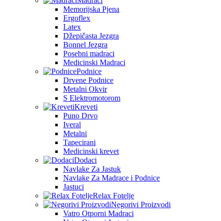
Madraci
Memorijska Pjena
Ergoflex
Latex
Džepičasta Jezgra
Bonnel Jezgra
Posebni madraci
Medicinski Madraci
Podnice
Drvene Podnice
Metalni Okvir
S Elektromotorom
Kreveti
Puno Drvo
Iveral
Metalni
Tapecirani
Medicinski krevet
Dodaci
Navlake Za Jastuk
Navlake Za Madrace i Podnice
Jastuci
Relax Fotelje
Negorivi Proizvodi
Vatro Otporni Madraci