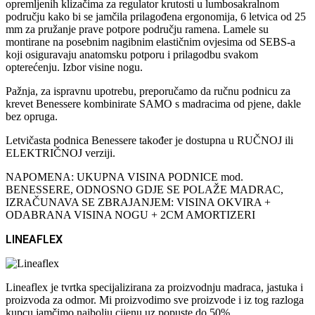
opremljenih klizačima za regulator krutosti u lumbosakralnom
području kako bi se jamčila prilagođena ergonomija, 6 letvica od 25
mm za pružanje prave potpore području ramena. Lamele su
montirane na posebnim nagibnim elastičnim ovjesima od SEBS-a
koji osiguravaju anatomsku potporu i prilagodbu svakom
opterećenju. Izbor visine nogu.
Pažnja, za ispravnu upotrebu, preporučamo da ručnu podnicu za
krevet Benessere kombinirate SAMO s madracima od pjene, dakle
bez opruga.
Letvičasta podnica Benessere također je dostupna u RUČNOJ ili
ELEKTRIČNOJ verziji.
NAPOMENA: UKUPNA VISINA PODNICE mod.
BENESSERE, ODNOSNO GDJE SE POLAŽE MADRAC,
IZRAČUNAVA SE ZBRAJANJEM: VISINA OKVIRA +
ODABRANA VISINA NOGU + 2CM AMORTIZERI
LINEAFLEX
Lineaflex je tvrtka specijalizirana za proizvodnju madraca, jastuka i
proizvoda za odmor. Mi proizvodimo sve proizvode i iz tog razloga
kupcu jamčimo najbolju cijenu uz popuste do 50%.