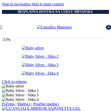
Skip to navigation
Skip to main content
BESPLATNA DOSTAVA NA CIJELU HRVATSKU
0
item
-53%
Click to enlarge
Početna
/
Madraci
/
Posebni madraci