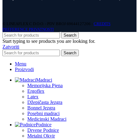
© LINEAFLEX C D.O.O. - PDV BROJ 69644127206 -
CREDITS
PREFERENCE PRIVATNOSTI
Search
Start typing to see products you are looking for.
Zatvoriti
Search
Menu
Proizvodi
Madraci
Memorijska Pjena
Ergoflex
Latex
Džepičasta Jezgra
Bonnel Jezgra
Posebni madraci
Medicinski Madraci
Podnice
Drvene Podnice
Metalni Okvir