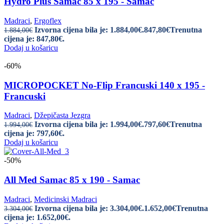
Hydro Plus Samac 85 x 195 - Samac
Madraci
,
Ergoflex
Izvorna cijena bila je: 1.884,00€.
847,80
€
Trenutna
1.884,00
€
cijena je: 847,80€.
Dodaj u košaricu
-60%
MICROPOCKET No-Flip Francuski 140 x 195 -
Francuski
Madraci
,
Džepičasta Jezgra
Izvorna cijena bila je: 1.994,00€.
797,60
€
Trenutna
1.994,00
€
cijena je: 797,60€.
Dodaj u košaricu
-50%
All Med Samac 85 x 190 - Samac
Madraci
,
Medicinski Madraci
Izvorna cijena bila je: 3.304,00€.
1.652,00
€
Trenutna
3.304,00
€
cijena je: 1.652,00€.