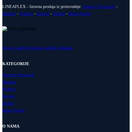
LINEAFLEX - Izravna prodaja iz proizvodnje:
Negorivi Proizvodi
-
Madraci
-
Podnice
-
Kreveti
-
Dodaci
-
Relax Fotelje
Izjava o zaštiti prijenosa osobnih podataka
KATEGORIJE
Negorivi Proizvodi
Madraci
Podnice
Kreveti
Dodaci
Relax Fotelje
O NAMA