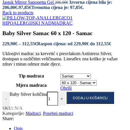
Jastuk Mirror Saponetta Gel
Izvorna cijena bila je:
206,00
€
206,00€.
97,85
€
Trenutna cijena je: 97,85€.
Back to products
HIPOALERGIJSKI NADMADRAC
Baby Silver Samac 60 x 120 - Samac
229,90
€
–
312,55
€
Raspon cijena: od 229,90€ do 312,55€
Uklonjivi madrac za krevetić s presvlakom Antistress Silver,
dostupan u različitim veličinama. Lineaflex zna koliko je važan
zdrav i miran odmor male djece.
Tip madraca
Mjera madraca
Obriši
Baby Silver količina
DODAJ U KOŠARICU
-
+
SKU:
N/A
Kategorije:
Madraci
,
Posebni madraci
Share:
Opis