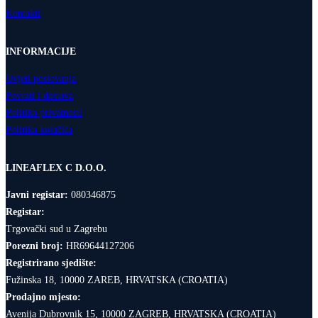
Kontakti
INFORMACIJE
Uvjeti poslovanja
Povrati i dostava
Politika privatnosti
Politika kolačića
LINEAFLEX C D.O.O.
Javni registar:
080346875
Registar:
Trgovački sud u Zagrebu
Porezni broj:
HR69644127206
Registrirano sjedište:
Fužinska 18, 10000 ZAREB, HRVATSKA (CROATIA)
Prodajno mjesto:
Avenija Dubrovnik 15, 10000 ZAGREB, HRVATSKA (CROATIA)