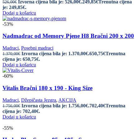
Izvorna cijena bila je: 526,00€.
249,85
€
Trenutna cijena
526,00
€
je: 249,85€.
Dodaj u košaricu
-53%
Nadmadrac od Memory Pjene H8 Bračni 200 x 200
Madraci
,
Posebni madraci
Izvorna cijena bila je: 1.370,00€.
650,75
€
Trenutna
1.370,00
€
cijena je: 650,75€.
Dodaj u košaricu
-60%
Vitalis Bračni 180 x 190 - King Size
Madraci
,
Džepičasta Jezgra
,
AKCIJA
Izvorna cijena bila je: 1.756,00€.
702,40
€
Trenutna
1.756,00
€
cijena je: 702,40€.
Dodaj u košaricu
-55%