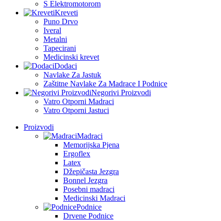
S Elektromotorom
Kreveti
Puno Drvo
Iveral
Metalni
Tapecirani
Medicinski krevet
Dodaci
Navlake Za Jastuk
Zaštitne Navlake Za Madrace I Podnice
Negorivi Proizvodi
Vatro Otporni Madraci
Vatro Otporni Jastuci
Proizvodi
Madraci
Memorijska Pjena
Ergoflex
Latex
Džepičasta Jezgra
Bonnel Jezgra
Posebni madraci
Medicinski Madraci
Podnice
Drvene Podnice