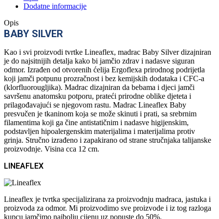
Dodatne informacije
Opis
BABY SILVER
Kao i svi proizvodi tvrtke Lineaflex, madrac Baby Silver dizajniran
je do najsitnijih detalja kako bi jamčio zdrav i nadasve siguran
odmor. Izrađen od otvorenih ćelija Ergoflexa prirodnog podrijetla
koji jamči potpunu prozračnost i bez kemijskih dodataka i CFC-a
(klorfluorougljika). Madrac dizajniran da bebama i djeci jamči
savršenu anatomsku potporu, prateći prirodne oblike djeteta i
prilagođavajući se njegovom rastu. Madrac Lineaflex Baby
presvučen je tkaninom koja se može skinuti i prati, sa srebrnim
filamentima koji ga čine antistatičnim i nadasve higijenskim,
podstavljen hipoalergenskim materijalima i materijalima protiv
grinja. Stručno izrađeno i zapakirano od strane stručnjaka talijanske
proizvodnje. Visina cca 12 cm.
LINEAFLEX
Lineaflex je tvrtka specijalizirana za proizvodnju madraca, jastuka i
proizvoda za odmor. Mi proizvodimo sve proizvode i iz tog razloga
kupcu jamčimo najbolju cijenu uz popuste do 50%.