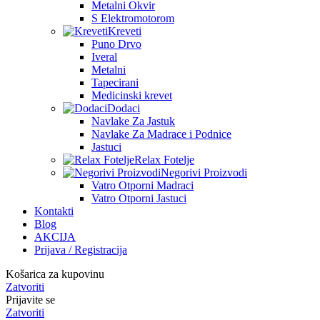
Metalni Okvir
S Elektromotorom
Kreveti
Puno Drvo
Iveral
Metalni
Tapecirani
Medicinski krevet
Dodaci
Navlake Za Jastuk
Navlake Za Madrace i Podnice
Jastuci
Relax Fotelje
Negorivi Proizvodi
Vatro Otporni Madraci
Vatro Otporni Jastuci
Kontakti
Blog
AKCIJA
Prijava / Registracija
Košarica za kupovinu
Zatvoriti
Prijavite se
Zatvoriti