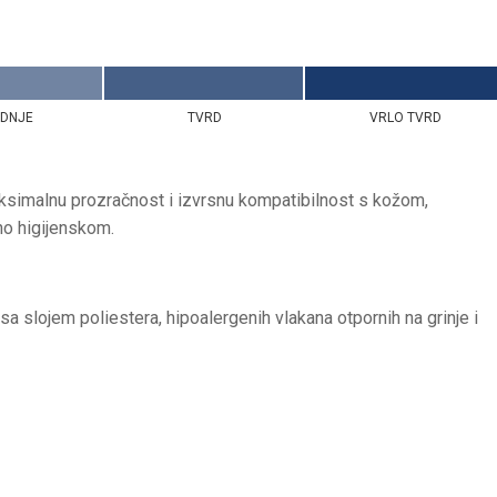
EDNJE
TVRD
VRLO TVRD
simalnu prozračnost i izvrsnu kompatibilnost s kožom,
no higijenskom.
 slojem poliestera, hipoalergenih vlakana otpornih na grinje i