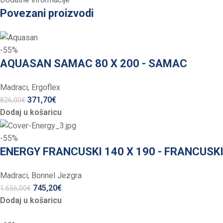
Povezani proizvodi
-55%
AQUASAN SAMAC 80 X 200 - SAMAC
Madraci
,
Ergoflex
371,70
€
826,00
€
Dodaj u košaricu
-55%
ENERGY FRANCUSKI 140 X 190 - FRANCUSK
Madraci
,
Bonnel Jezgra
745,20
€
1.656,00
€
Dodaj u košaricu