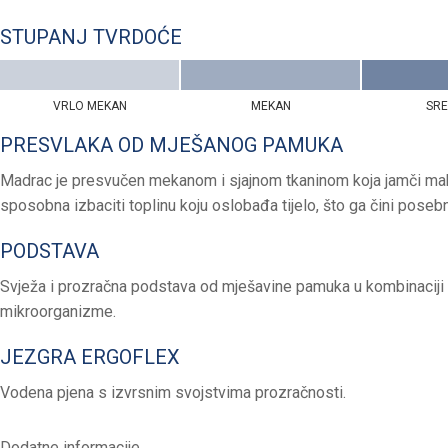
STUPANJ TVRDOĆE
VRLO MEKAN
MEKAN
SR
PRESVLAKA OD MJEŠANOG PAMUKA
Madrac je presvučen mekanom i sjajnom tkaninom koja jamči mak
sposobna izbaciti toplinu koju oslobađa tijelo, što ga čini poseb
PODSTAVA
Svježa i prozračna podstava od mješavine pamuka u kombinaciji sa
mikroorganizme.
JEZGRA ERGOFLEX
Vodena pjena s izvrsnim svojstvima prozračnosti.
Dodatne informacije