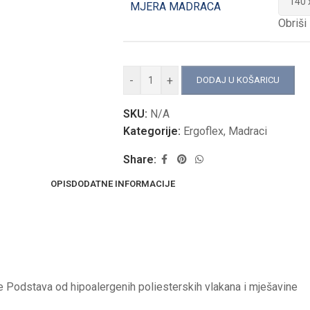
MJERA MADRACA
Obriši
-
+
DODAJ U KOŠARICU
SKU:
N/A
Kategorije:
Ergoflex
,
Madraci
Share:
OPIS
DODATNE INFORMACIJE
e Podstava od hipoalergenih poliesterskih vlakana i mješavine