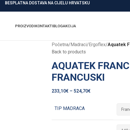
BESPLATNA DOSTAVA NA CIJELU HRVATSKU
PROIZVODI
KONTAKTI
BLOG
AKCIJA
Početna
/
Madraci
/
Ergoflex
/
Aquatek F
Back to products
AQUATEK FRANCU
FRANCUSKI
233,10
€
–
524,70
€
TIP MADRACA