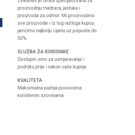
Lineaflex je tvrtka specijalizirana za
proizvodnju madraca, jastuka i
proizvoda za odmor. Mi proizvodimo
sve proizvode i iz tog razloga kupcu
jamčimo najbolju cijenu uz popuste do
50%.
SLUŽBA ZA KORISNIKE
Dostupni smo za usmjeravanje i
podršku prije i nakon vaše kupnje.
KVALITETA
Maksimalna pažnja posvećena
korištenim sirovinama.