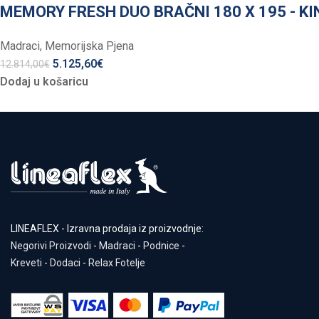
MEMORY FRESH DUO BRAČNI 180 X 195 - KI
Madraci
,
Memorijska Pjena
5.125,60
€
12.814,00
€
Dodaj u košaricu
LINEAFLEX - Izravna prodaja iz proizvodnje:
Negorivi Proizvodi
-
Madraci
-
Podnice
-
Kreveti
-
Dodaci
-
Relax Fotelje