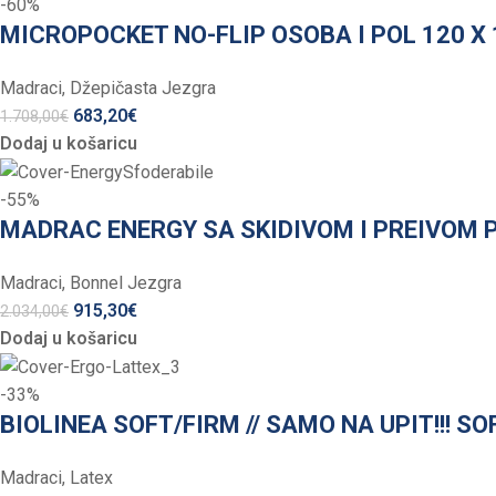
-60%
MICROPOCKET NO-FLIP OSOBA I POL 120 X 
Madraci
,
Džepičasta Jezgra
683,20
€
1.708,00
€
Dodaj u košaricu
-55%
MADRAC ENERGY SA SKIDIVOM I PREIVOM 
Madraci
,
Bonnel Jezgra
915,30
€
2.034,00
€
Dodaj u košaricu
-33%
BIOLINEA SOFT/FIRM // SAMO NA UPIT!!! SO
Madraci
,
Latex