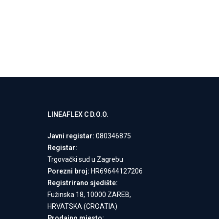
LINEAFLEX C D.O.O.
Javni registar:
080346875
Registar:
Trgovački sud u Zagrebu
Porezni broj:
HR69644127206
Registrirano sjedište:
Fužinska 18, 10000 ZAREB,
HRVATSKA (CROATIA)
Prodajno mjesto: