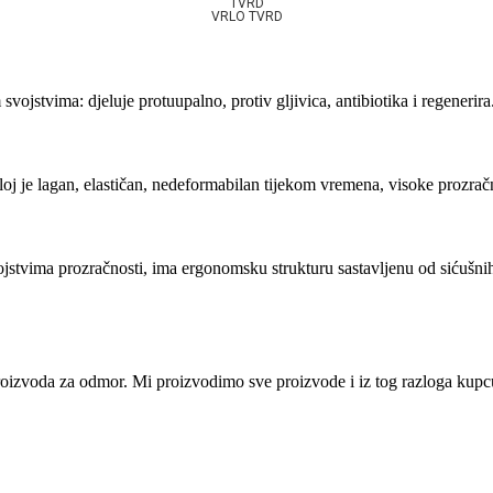
TVRD
VRLO TVRD
vojstvima: djeluje protuupalno, protiv gljivica, antibiotika i regenerira
oj je lagan, elastičan, nedeformabilan tijekom vremena, visoke prozračn
svojstvima prozračnosti, ima ergonomsku strukturu sastavljenu od sićuš
i proizvoda za odmor. Mi proizvodimo sve proizvode i iz tog razloga ku