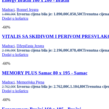
Energy Bračni 160 x 200 - Bračni
Madraci
,
Bonnel Jezgra
Izvorna cijena bila je: 1.890,00€.
850,50
€
Trenutna cijena 
1.890,00
€
Dodaj u košaricu
-60%
VITALIS SA SKIDIVOM I PERIVOM PRESVLAKOM Br
Madraci
,
Džepičasta Jezgra
Izvorna cijena bila je: 2.196,00€.
878,40
€
Trenutna cijena 
2.196,00
€
Dodaj u košaricu
-60%
MEMORY PLUS Samac 80 x 195 - Samac
Madraci
,
Memorijska Pjena
Izvorna cijena bila je: 2.762,00€.
1.104,80
€
Trenutna cijen
2.762,00
€
Dodaj u košaricu
-60%