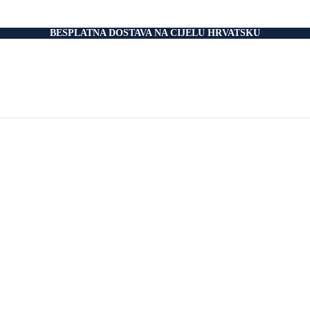
nski Madraci
dnice
 Podnice
BESPLATNA DOSTAVA NA CIJELU HRVATSKU
i Okvir
tromotorom
veti
Drvo
i
rani
nski krevet
aci
e Za Jastuk
e Za Madrace i Podnice
Relax Fotelje
Negorivi Proizvodi
Otporni Madraci
tporni Jastuci