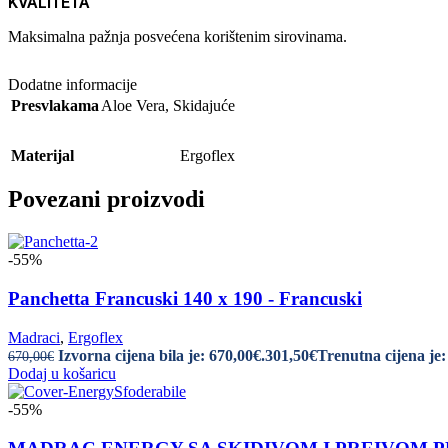
KVALITETA
Maksimalna pažnja posvećena korištenim sirovinama.
Dodatne informacije
Presvlakama
Aloe Vera
,
Skidajuće
Materijal
Ergoflex
Povezani proizvodi
-55%
Panchetta Francuski 140 x 190 - Francuski
Madraci
,
Ergoflex
Izvorna cijena bila je: 670,00€.
301,50
€
Trenutna cijena je:
670,00
€
Dodaj u košaricu
-55%