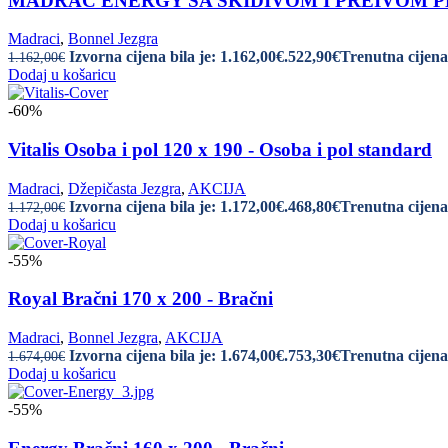
MADRAC ENERGY SA SKIDIVOM I PREIVOM PRE
Madraci
,
Bonnel Jezgra
Izvorna cijena bila je: 1.162,00€.
522,90
€
Trenutna cijena 
1.162,00
€
Dodaj u košaricu
-60%
Vitalis Osoba i pol 120 x 190 - Osoba i pol standard
Madraci
,
Džepičasta Jezgra
,
AKCIJA
Izvorna cijena bila je: 1.172,00€.
468,80
€
Trenutna cijena 
1.172,00
€
Dodaj u košaricu
-55%
Royal Bračni 170 x 200 - Bračni
Madraci
,
Bonnel Jezgra
,
AKCIJA
Izvorna cijena bila je: 1.674,00€.
753,30
€
Trenutna cijena 
1.674,00
€
Dodaj u košaricu
-55%