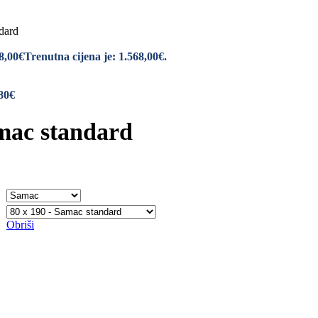
dard
8,00
€
Trenutna cijena je: 1.568,00€.
80€
mac standard
Obriši