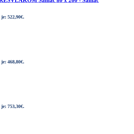
SVLAKOM Samac 80 x 200 - Samac
je: 522,90€.
je: 468,80€.
je: 753,30€.