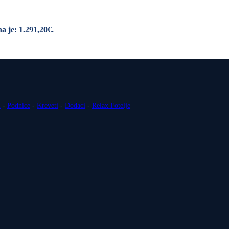
a je: 1.291,20€.
i
-
Podnice
-
Kreveti
-
Dodaci
-
Relax Fotelje