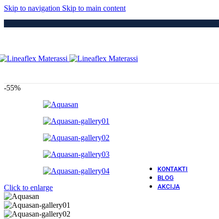
Medici
Skip to navigation
Skip to main content
Po
Drvene
Metaln
S Elek
Kre
Puno 
Iveral
Metaln
Tapeci
-55%
Medici
Dod
Navlak
Navlak
Jastuci
Vatro 
Vatro O
KONTAKTI
BLOG
AKCIJA
Click to enlarge