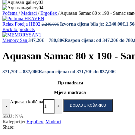
Početna
/
Madraci
/
Ergoflex
/
Aquasan Samac 80 x 190 - Samac stan
Relax Fotelja HE02
Izvorna cijena bila je: 2.240,00€.
1.56
2.240,00
€
Back to products
Memory San
347,20
€
–
780,80
€
Raspon cijena: od 347,20€ do 780,
Aquasan Samac 80 x 190 - Sa
371,70
€
–
837,00
€
Raspon cijena: od 371,70€ do 837,00€
Tip madraca
Mjera madraca
Aquasan količina
DODAJ U KOŠARICU
-
+
SKU:
N/A
Kategorije:
Ergoflex
,
Madraci
Share: