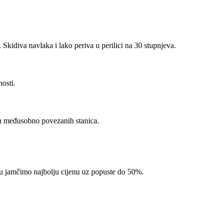
. Skidiva navlaka i lako periva u perilici na 30 stupnjeva.
osti.
nih međusobno povezanih stanica.
pcu jamčimo najbolju cijenu uz popuste do 50%.