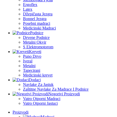
Ergoflex
Latex
Džepičasta Jezgra
Bonnel Jezgra
Posebni madraci
Medicinski Madraci
Podnice
Drvene Podnice
Metalni Okvir
S Elektromotorom
Kreveti
Puno Drvo
Iveral
Metalni
Tapecirani
Medicinski krevet
Dodaci
Navlake Za Jastuk
Zaštitne Navlake Za Madrace I Podnice
Negorivi Proizvodi
Vatro Otporni Madraci
Vatro Otporni Jastuci
Proizvodi
Madraci