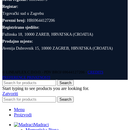
Registar:
Trgovački sud u Zagrebu
Porezni broj:
HR69644127206
Registrirano sjedište:
Fužinska 18, 10000 ZAREB, HRVATSKA (CROATIA)
Prodajno mjesto:
Avenija Dubrovnik 15, 10000 ZAGREB, HRVATSKA (CROATIA)
© LINEAFLEX C D.O.O. - PDV BROJ 69644127206 -
CREDITS
PREFERENCE PRIVATNOSTI
Search
Start typing to see products you are looking for.
Zatvoriti
Search
Menu
Proizvodi
Madraci
Memorijska Pjena