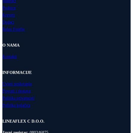
Madraci
Podnice
Kreveti
Dodaci
Relax Fotelje
O NAMA
Kontakti
INFORMACIJE
Uvjeti poslovanja
Povrati i dostava
Politika privatnosti
Politika kolačića
LINEAFLEX C D.O.O.
Javni registar:
080346875