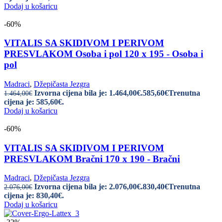
Dodaj u košaricu
-60%
VITALIS SA SKIDIVOM I PERIVOM
PRESVLAKOM Osoba i pol 120 x 195 - Osoba i
pol
Madraci
,
Džepičasta Jezgra
Izvorna cijena bila je: 1.464,00€.
585,60
€
Trenutna
1.464,00
€
cijena je: 585,60€.
Dodaj u košaricu
-60%
VITALIS SA SKIDIVOM I PERIVOM
PRESVLAKOM Bračni 170 x 190 - Bračni
Madraci
,
Džepičasta Jezgra
Izvorna cijena bila je: 2.076,00€.
830,40
€
Trenutna
2.076,00
€
cijena je: 830,40€.
Dodaj u košaricu