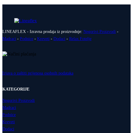
LINEAFLEX - Izravna prodaja iz proizvodnje:
Negorivi Proizvodi
-
Madraci
-
Podnice
-
Kreveti
-
Dodaci
-
Relax Fotelje
Izjava o zaštiti prijenosa osobnih podataka
KATEGORIJE
Negorivi Proizvodi
Madraci
Podnice
Kreveti
Dodaci