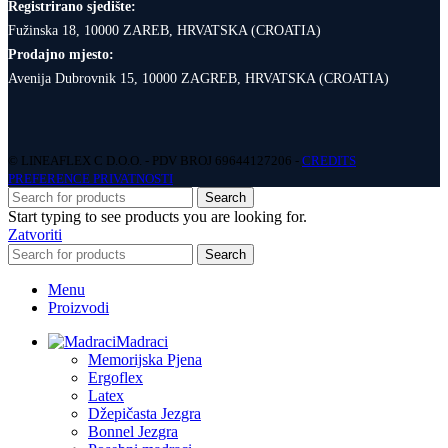
Registrirano sjedište:
Fužinska 18, 10000 ZAREB, HRVATSKA (CROATIA)
Prodajno mjesto:
Avenija Dubrovnik 15, 10000 ZAGREB, HRVATSKA (CROATIA)
© LINEAFLEX C D.O.O. - PDV BROJ 69644127206 -
CREDITS
PREFERENCE PRIVATNOSTI
Search
Start typing to see products you are looking for.
Zatvoriti
Search
Menu
Proizvodi
Madraci
Memorijska Pjena
Ergoflex
Latex
Džepičasta Jezgra
Bonnel Jezgra