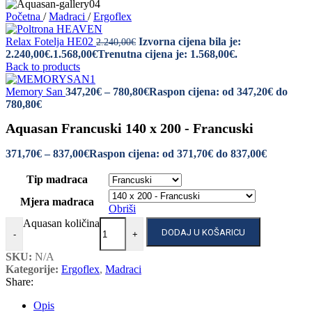
Početna
/
Madraci
/
Ergoflex
Relax Fotelja HE02
Izvorna cijena bila je:
2.240,00
€
2.240,00€.
1.568,00
€
Trenutna cijena je: 1.568,00€.
Back to products
Memory San
347,20
€
–
780,80
€
Raspon cijena: od 347,20€ do
780,80€
Aquasan Francuski 140 x 200 - Francuski
371,70
€
–
837,00
€
Raspon cijena: od 371,70€ do 837,00€
Tip madraca
Mjera madraca
Obriši
Aquasan količina
DODAJ U KOŠARICU
-
+
SKU:
N/A
Kategorije:
Ergoflex
,
Madraci
Share:
Opis