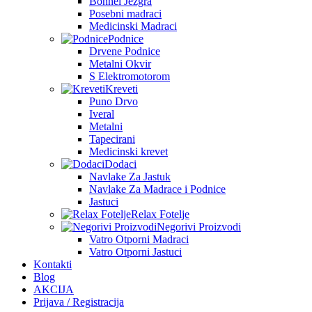
Bonnel Jezgra
Posebni madraci
Medicinski Madraci
Podnice
Drvene Podnice
Metalni Okvir
S Elektromotorom
Kreveti
Puno Drvo
Iveral
Metalni
Tapecirani
Medicinski krevet
Dodaci
Navlake Za Jastuk
Navlake Za Madrace i Podnice
Jastuci
Relax Fotelje
Negorivi Proizvodi
Vatro Otporni Madraci
Vatro Otporni Jastuci
Kontakti
Blog
AKCIJA
Prijava / Registracija