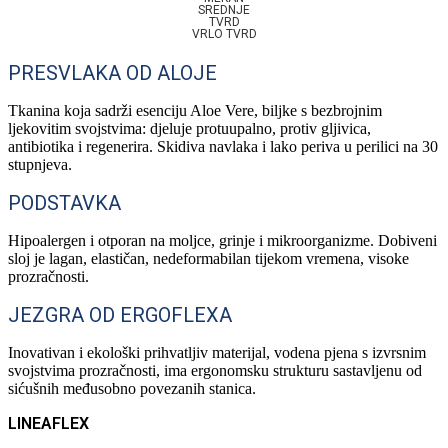
SREDNJE
TVRD
VRLO TVRD
PRESVLAKA OD ALOJE
Tkanina koja sadrži esenciju Aloe Vere, biljke s bezbrojnim
ljekovitim svojstvima: djeluje protuupalno, protiv gljivica,
antibiotika i regenerira. Skidiva navlaka i lako periva u perilici na 30
stupnjeva.
PODSTAVKA
Hipoalergen i otporan na moljce, grinje i mikroorganizme. Dobiveni
sloj je lagan, elastičan, nedeformabilan tijekom vremena, visoke
prozračnosti.
JEZGRA OD ERGOFLEXA
Inovativan i ekološki prihvatljiv materijal, vodena pjena s izvrsnim
svojstvima prozračnosti, ima ergonomsku strukturu sastavljenu od
sićušnih međusobno povezanih stanica.
LINEAFLEX