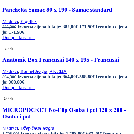
Panchetta Samac 80 x 190 - Samac standard
Madraci
,
Ergoflex
Izvorna cijena bila je: 382,00€.
171,90
€
Trenutna cijena
382,00
€
je: 171,90€.
Dodaj u košaricu
-55%
Anatomic Box Francuski 140 x 195 - Francuski
Madraci
,
Bonnel Jezgra
,
AKCIJA
Izvorna cijena bila je: 864,00€.
388,80
€
Trenutna cijena
864,00
€
je: 388,80€.
Dodaj u košaricu
-60%
MICROPOCKET No-Flip Osoba i pol 120 x 200 -
Osoba i pol
Madraci
,
Džepičasta Jezgra
Izvorna cijena bila je: 1.708,00€.
683,20
€
Trenutna
1.708,00
€