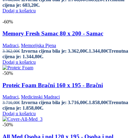
cijena je: 683,20€.
Dodaj u košaricu
-60%
Memory Fresh Samac 80 x 200 - Samac
Madraci
,
Memorijska Pjena
Izvorna cijena bila je: 3.362,00€.
1.344,80
€
Trenutna
3.362,00
€
cijena je: 1.344,80€.
Dodaj u košaricu
-50%
Proteic Foam Bračni 160 x 195 - Bračni
Madraci
,
Medicinski Madraci
Izvorna cijena bila je: 3.716,00€.
1.858,00
€
Trenutna
3.716,00
€
cijena je: 1.858,00€.
Dodaj u košaricu
-50%
All Med Osoba i pol 120 x 195 - Osoba i pol