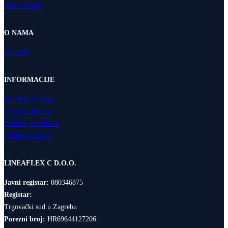
Relax Fotelje
O NAMA
Kontakti
INFORMACIJE
Uvjeti poslovanja
Povrati i dostava
Politika privatnosti
Politika kolačića
LINEAFLEX C D.O.O.
Javni registar:
080346875
Registar:
Trgovački sud u Zagrebu
Porezni broj:
HR69644127206