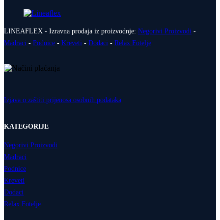
LINEAFLEX - Izravna prodaja iz proizvodnje:
Negorivi Proizvodi
-
Madraci
-
Podnice
-
Kreveti
-
Dodaci
-
Relax Fotelje
Izjava o zaštiti prijenosa osobnih podataka
KATEGORIJE
Negorivi Proizvodi
Madraci
Podnice
Kreveti
Dodaci
Relax Fotelje