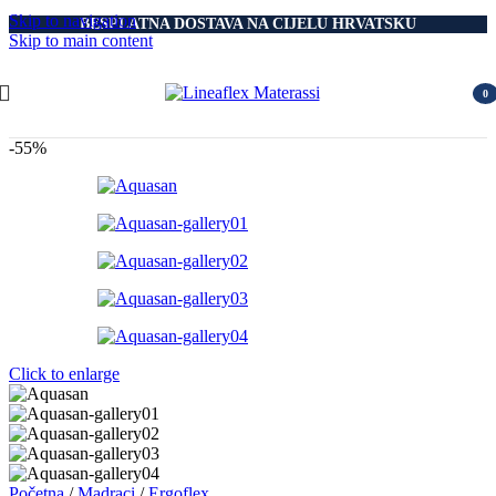
Skip to navigation
BESPLATNA DOSTAVA NA CIJELU HRVATSKU
Skip to main content
0
item
-55%
Click to enlarge
Početna
/
Madraci
/
Ergoflex