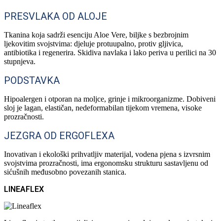
PRESVLAKA OD ALOJE
Tkanina koja sadrži esenciju Aloe Vere, biljke s bezbrojnim
ljekovitim svojstvima: djeluje protuupalno, protiv gljivica,
antibiotika i regenerira. Skidiva navlaka i lako periva u perilici na 30
stupnjeva.
PODSTAVKA
Hipoalergen i otporan na moljce, grinje i mikroorganizme. Dobiveni
sloj je lagan, elastičan, nedeformabilan tijekom vremena, visoke
prozračnosti.
JEZGRA OD ERGOFLEXA
Inovativan i ekološki prihvatljiv materijal, vodena pjena s izvrsnim
svojstvima prozračnosti, ima ergonomsku strukturu sastavljenu od
sićušnih međusobno povezanih stanica.
LINEAFLEX