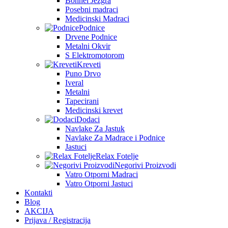
Bonnel Jezgra
Posebni madraci
Medicinski Madraci
Podnice
Drvene Podnice
Metalni Okvir
S Elektromotorom
Kreveti
Puno Drvo
Iveral
Metalni
Tapecirani
Medicinski krevet
Dodaci
Navlake Za Jastuk
Navlake Za Madrace i Podnice
Jastuci
Relax Fotelje
Negorivi Proizvodi
Vatro Otporni Madraci
Vatro Otporni Jastuci
Kontakti
Blog
AKCIJA
Prijava / Registracija