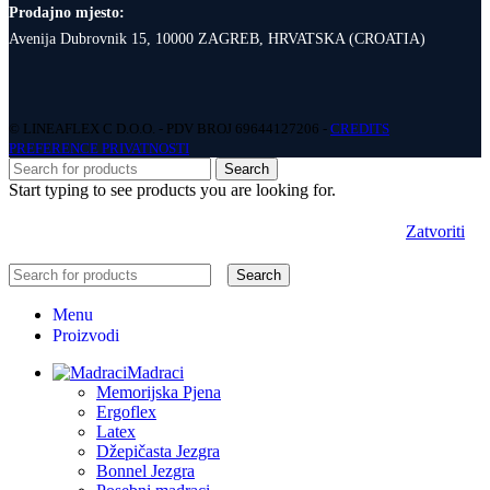
Prodajno mjesto:
Avenija Dubrovnik 15, 10000 ZAGREB, HRVATSKA (CROATIA)
© LINEAFLEX C D.O.O. - PDV BROJ 69644127206 -
CREDITS
PREFERENCE PRIVATNOSTI
Search
Start typing to see products you are looking for.
Zatvoriti
Search
Menu
Proizvodi
Madraci
Memorijska Pjena
Ergoflex
Latex
Džepičasta Jezgra
Bonnel Jezgra