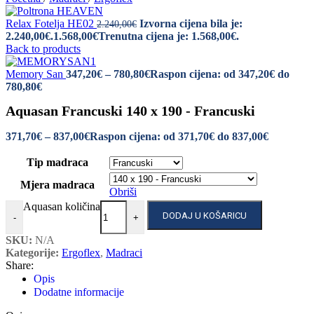
Relax Fotelja HE02
Izvorna cijena bila je:
2.240,00
€
2.240,00€.
1.568,00
€
Trenutna cijena je: 1.568,00€.
Back to products
Memory San
347,20
€
–
780,80
€
Raspon cijena: od 347,20€ do
780,80€
Aquasan Francuski 140 x 190 - Francuski
371,70
€
–
837,00
€
Raspon cijena: od 371,70€ do 837,00€
Tip madraca
Mjera madraca
Obriši
Aquasan količina
DODAJ U KOŠARICU
-
+
SKU:
N/A
Kategorije:
Ergoflex
,
Madraci
Share:
Opis
Dodatne informacije