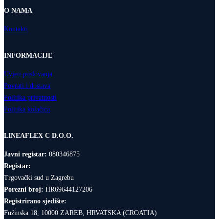
O NAMA
Kontakti
INFORMACIJE
Uvjeti poslovanja
Povrati i dostava
Politika privatnosti
Politika kolačića
LINEAFLEX C D.O.O.
Javni registar:
080346875
Registar:
Trgovački sud u Zagrebu
Porezni broj:
HR69644127206
Registrirano sjedište:
Fužinska 18, 10000 ZAREB, HRVATSKA (CROATIA)