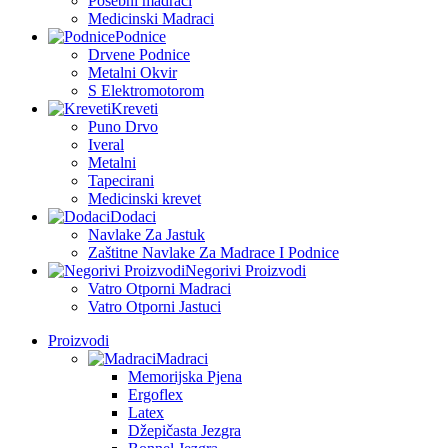
Posebni madraci
Medicinski Madraci
Podnice
Drvene Podnice
Metalni Okvir
S Elektromotorom
Kreveti
Puno Drvo
Iveral
Metalni
Tapecirani
Medicinski krevet
Dodaci
Navlake Za Jastuk
Zaštitne Navlake Za Madrace I Podnice
Negorivi Proizvodi
Vatro Otporni Madraci
Vatro Otporni Jastuci
Proizvodi
Madraci
Memorijska Pjena
Ergoflex
Latex
Džepičasta Jezgra