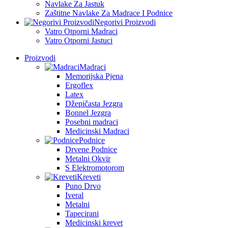
Navlake Za Jastuk
Zaštitne Navlake Za Madrace I Podnice
Negorivi Proizvodi
Vatro Otporni Madraci
Vatro Otporni Jastuci
Proizvodi
Madraci
Memorijska Pjena
Ergoflex
Latex
Džepičasta Jezgra
Bonnel Jezgra
Posebni madraci
Medicinski Madraci
Podnice
Drvene Podnice
Metalni Okvir
S Elektromotorom
Kreveti
Puno Drvo
Iveral
Metalni
Tapecirani
Medicinski krevet