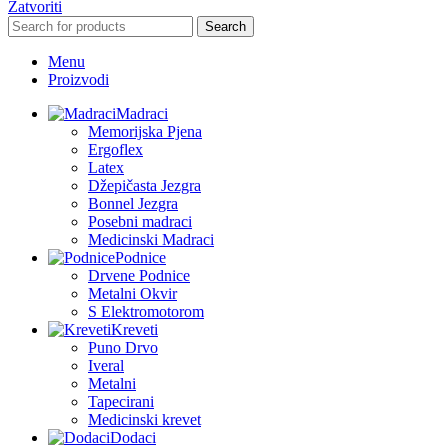
Zatvoriti
Search
Menu
Proizvodi
Madraci
Memorijska Pjena
Ergoflex
Latex
Džepičasta Jezgra
Bonnel Jezgra
Posebni madraci
Medicinski Madraci
Podnice
Drvene Podnice
Metalni Okvir
S Elektromotorom
Kreveti
Puno Drvo
Iveral
Metalni
Tapecirani
Medicinski krevet
Dodaci