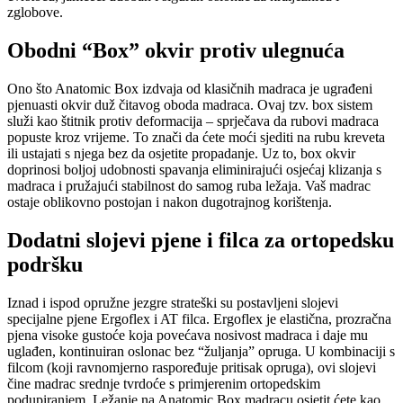
zglobove.
Obodni “Box” okvir protiv ulegnuća
Ono što Anatomic Box izdvaja od klasičnih madraca je ugrađeni
pjenuasti okvir duž čitavog oboda madraca. Ovaj tzv. box sistem
služi kao štitnik protiv deformacija – sprječava da rubovi madraca
popuste kroz vrijeme. To znači da ćete moći sjediti na rubu kreveta
ili ustajati s njega bez da osjetite propadanje. Uz to, box okvir
doprinosi boljoj udobnosti spavanja eliminirajući osjećaj klizanja s
madraca i pružajući stabilnost do samog ruba ležaja. Vaš madrac
ostaje oblikovno postojan i nakon dugotrajnog korištenja.
Dodatni slojevi pjene i filca za ortopedsku
podršku
Iznad i ispod opružne jezgre strateški su postavljeni slojevi
specijalne pjene Ergoflex i AT filca. Ergoflex je elastična, prozračna
pjena visoke gustoće koja povećava nosivost madraca i daje mu
uglađen, kontinuiran oslonac bez “žuljanja” opruga. U kombinaciji s
filcom (koji ravnomjerno raspoređuje pritisak opruga), ovi slojevi
čine madrac srednje tvrdoće s primjerenim ortopedskim
podupiranjem. Ležanje na Anatomic Box madracu osjetit ćete kao