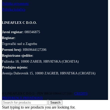
Politika privatnosti
Politika kolačića
LINEAFLEX C D.O.O.
Javni registar:
080346875
Registar:
Trgovački sud u Zagrebu
Porezni broj:
HR69644127206
Registrirano sjedište:
Fužinska 18, 10000 ZAREB, HRVATSKA (CROATIA)
Prodajno mjesto:
Avenija Dubrovnik 15, 10000 ZAGREB, HRVATSKA (CROATIA)
© LINEAFLEX C D.O.O. - PDV BROJ 69644127206 -
CREDITS
PREFERENCE PRIVATNOSTI
Search
Start typing to see products you are looking for.