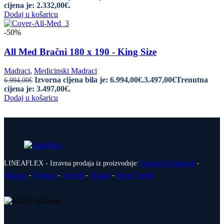
cijena je: 2.332,00€.
Dodaj u košaricu
-50%
All Med Bračni 180 x 190 - King Size
Madraci
,
Medicinski Madraci
Izvorna cijena bila je: 6.994,00€.
3.497,00
€
Trenutna
6.994,00
€
cijena je: 3.497,00€.
Dodaj u košaricu
LINEAFLEX - Izravna prodaja iz proizvodnje:
Negorivi Proizvodi
-
Madraci
-
Podnice
-
Kreveti
-
Dodaci
-
Relax Fotelje