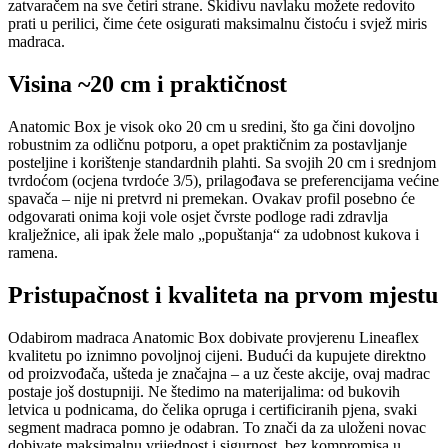
zatvaračem na sve četiri strane. Skidivu navlaku možete redovito
prati u perilici, čime ćete osigurati maksimalnu čistoću i svjež miris
madraca.
Visina ~20 cm i praktičnost
Anatomic Box je visok oko 20 cm u sredini, što ga čini dovoljno
robustnim za odličnu potporu, a opet praktičnim za postavljanje
posteljine i korištenje standardnih plahti. Sa svojih 20 cm i srednjom
tvrdoćom (ocjena tvrdoće 3/5), prilagođava se preferencijama većine
spavača – nije ni pretvrd ni premekan. Ovakav profil posebno će
odgovarati onima koji vole osjet čvrste podloge radi zdravlja
kralježnice, ali ipak žele malo „popuštanja“ za udobnost kukova i
ramena.
Pristupačnost i kvaliteta na prvom mjestu
Odabirom madraca Anatomic Box dobivate provjerenu Lineaflex
kvalitetu po iznimno povoljnoj cijeni. Budući da kupujete direktno
od proizvođača, ušteda je značajna – a uz česte akcije, ovaj madrac
postaje još dostupniji. Ne štedimo na materijalima: od bukovih
letvica u podnicama, do čelika opruga i certificiranih pjena, svaki
segment madraca pomno je odabran. To znači da za uloženi novac
dobivate maksimalnu vrijednost i sigurnost, bez kompromisa u