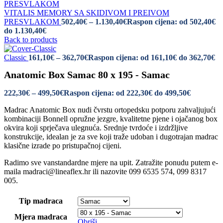
VITALIS MEMORY SA SKIDIVOM I PREIVOM
PRESVLAKOM
502,40
€
–
1.130,40
€
Raspon cijena: od 502,40€
do 1.130,40€
Back to products
Classic
161,10
€
–
362,70
€
Raspon cijena: od 161,10€ do 362,70€
Anatomic Box Samac 80 x 195 - Samac
222,30
€
–
499,50
€
Raspon cijena: od 222,30€ do 499,50€
Madrac Anatomic Box nudi čvrstu ortopedsku potporu zahvaljujući
kombinaciji Bonnell opružne jezgre, kvalitetne pjene i ojačanog box
okvira koji sprječava ulegnuća. Srednje tvrdoće i izdržljive
konstrukcije, idealan je za sve koji traže udoban i dugotrajan madrac
klasične izrade po pristupačnoj cijeni.
Radimo sve vanstandardne mjere na upit. Zatražite ponudu putem e-
maila madraci@lineaflex.hr ili nazovite 099 6535 574, 099 8317
005.
Tip madraca
Mjera madraca
Obriši