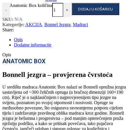
Anatomic Box količina
DODAJ U KOŠARICU
-
+
SKU:
N/A
Kategorije:
AKCIJA
,
Bonnel Jezgra
,
Madraci
Share:
Opis
Dodatne informacije
Opis
ANATOMIC BOX
Bonnell jezgra – provjerena čvrstoća
U središtu madraca Anatomic Box nalazi se Bonnell opružna jezgra
sastavljena od ~300 čeličnih opruga (u bračnoj dimenziji 160×190
cm). Riječ je o najklasičnijem i najprovjerenijem tipu jezgre na
svijetu, poznatom po svojoj otpornosti i nosivosti. Opruge su
međusobno povezane, što osigurava ravnomjernu potporu cijelom
tijelu i zadržavanje pravilnog oblika madraca kroz godine. Bonnell
jezgra je bešumna i progresivna – pod manjim opterećenjem pruža
nježniju podršku, a kako se pritisak povećava, tako pojačava
čvrstoću, jamčeći udoban i siguran oslonac za kralježnicu i