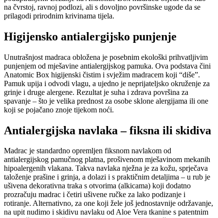
na čvrstoj, ravnoj podlozi, ali s dovoljno površinske ugode da se
prilagodi prirodnim krivinama tijela.
Higijensko antialergijsko punjenje
Unutrašnjost madraca obložena je posebnim ekološki prihvatljivim
punjenjem od mješavine antialergijskog pamuka. Ova podstava čini
Anatomic Box higijenski čistim i svježim madracem koji “diše”.
Pamuk upija i odvodi vlagu, a ujedno je neprijateljsko okruženje za
grinje i druge alergene. Rezultat je suha i zdrava površina za
spavanje – što je velika prednost za osobe sklone alergijama ili one
koji se pojačano znoje tijekom noći.
Antialergijska navlaka – fiksna ili skidiva
Madrac je standardno opremljen fiksnom navlakom od
antialergijskog pamučnog platna, prošivenom mješavinom mekanih
hipoalergenih vlakana. Takva navlaka nježna je za kožu, sprječava
taloženje prašine i grinja, a dolazi i s praktičnim detaljima – u rub je
ušivena dekorativna traka s otvorima (alkicama) koji dodatno
prozračuju madrac i četiri ušivene ručke za lako podizanje i
rotiranje. Alternativno, za one koji žele još jednostavnije održavanje,
na upit nudimo i skidivu navlaku od Aloe Vera tkanine s patentnim