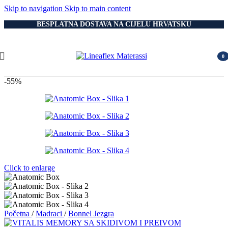
Skip to navigation
Skip to main content
BESPLATNA DOSTAVA NA CIJELU HRVATSKU
0
item
-55%
Click to enlarge
Početna
/
Madraci
/
Bonnel Jezgra