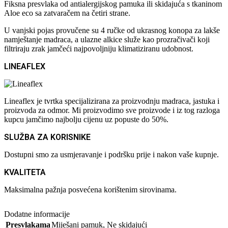
Fiksna presvlaka od antialergijskog pamuka ili skidajuća s tkaninom
Aloe eco sa zatvaračem na četiri strane.
U vanjski pojas provučene su 4 ručke od ukrasnog konopa za lakše
namještanje madraca, a ulazne alkice služe kao prozračivači koji
filtriraju zrak jamčeći najpovoljniju klimatiziranu udobnost.
LINEAFLEX
Lineaflex je tvrtka specijalizirana za proizvodnju madraca, jastuka i
proizvoda za odmor. Mi proizvodimo sve proizvode i iz tog razloga
kupcu jamčimo najbolju cijenu uz popuste do 50%.
SLUŽBA ZA KORISNIKE
Dostupni smo za usmjeravanje i podršku prije i nakon vaše kupnje.
KVALITETA
Maksimalna pažnja posvećena korištenim sirovinama.
Dodatne informacije
Presvlakama
Miješani pamuk
,
Ne skidajući