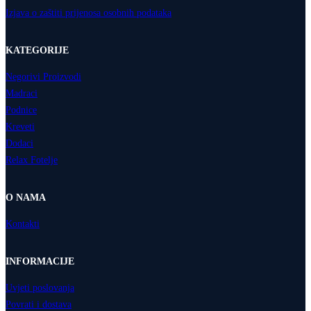
Izjava o zaštiti prijenosa osobnih podataka
KATEGORIJE
Negorivi Proizvodi
Madraci
Podnice
Kreveti
Dodaci
Relax Fotelje
O NAMA
Kontakti
INFORMACIJE
Uvjeti poslovanja
Povrati i dostava