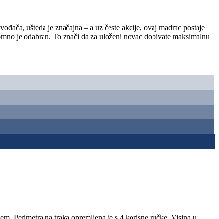
đača, ušteda je značajna – a uz česte akcije, ovaj madrac postaje
 pomno je odabran. To znači da za uloženi novac dobivate maksimalnu
 Perimetralna traka opremljena je s 4 korisne ručke. Visina u