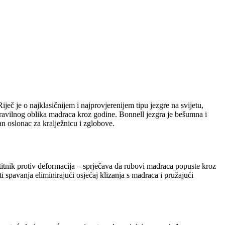
č je o najklasičnijem i najprovjerenijem tipu jezgre na svijetu,
ravilnog oblika madraca kroz godine. Bonnell jezgra je bešumna i
n oslonac za kralježnicu i zglobove.
itnik protiv deformacija – sprječava da rubovi madraca popuste kroz
ti spavanja eliminirajući osjećaj klizanja s madraca i pružajući