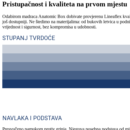
Pristupačnost i kvaliteta na prvom mjestu
Odabirom madraca Anatomic Box dobivate provjerenu Lineaflex kvalitet
još dostupniji. Ne štedimo na materijalima: od bukovih letvica u pod
vrijednost i sigurnost, bez kompromisa u udobnosti.
STUPANJ TVRDOĆE
NAVLAKA I PODSTAVA
Presvučeno pamukom protiv grinja. Njegova posebna podstava od mij