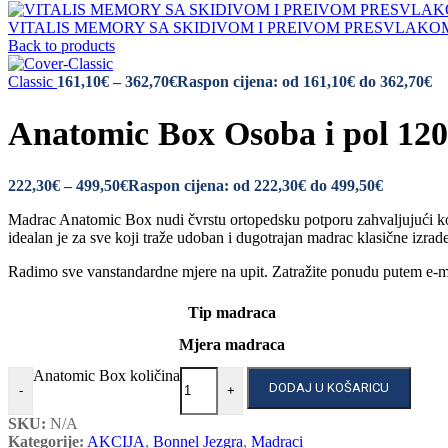
VITALIS MEMORY SA SKIDIVOM I PREIVOM PRESVLAK
Back to products
Classic
161,10
€
–
362,70
€
Raspon cijena: od 161,10€ do 362,70€
Anatomic Box Osoba i pol 120 
222,30
€
–
499,50
€
Raspon cijena: od 222,30€ do 499,50€
Madrac Anatomic Box nudi čvrstu ortopedsku potporu zahvaljujući komb
idealan je za sve koji traže udoban i dugotrajan madrac klasične izrade
Radimo sve vanstandardne mjere na upit. Zatražite ponudu putem e-m
Tip madraca
Mjera madraca
Anatomic Box količina
DODAJ U KOŠARICU
-
+
SKU:
N/A
Kategorije:
AKCIJA
,
Bonnel Jezgra
,
Madraci