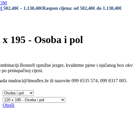
OM
502,40
€
–
1.130,40
€
Raspon cijena: od 502,40€ do 1.130,40€
x 195 - Osoba i pol
inaciji Bonnell opružne jezgre, kvalitetne pjene i ojačanog box okvira 
 po pristupačnoj cijeni.
aila madraci@lineaflex.hr ili nazovite 099 6535 574, 099 8317 005.
Obriši