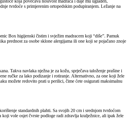
oke gustoće koja povećava nosivost madraca i daje mu uglađen,
srednje tvrdoće s primjerenim ortopedskim podupiranjem. Ležanje na
mic Box higijenski čistim i svježim madracem koji “diše”. Pamuk
elika prednost za osobe sklone alergijama ili one koji se pojačano znoje
a. Takva navlaka nježna je za kožu, sprječava taloženje prašine i
ene ručke za lako podizanje i rotiranje. Alternativno, za one koji žele
aku možete redovito prati u perilici, čime ćete osigurati maksimalnu
 korištenje standardnih plahti. Sa svojih 20 cm i srednjom tvrdoćom
ji vole osjet čvrste podloge radi zdravlja kralježnice, ali ipak žele