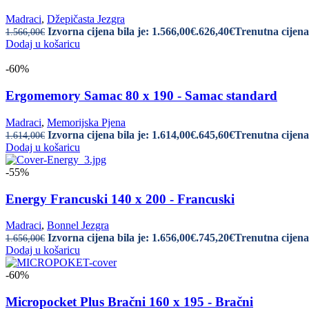
Madraci
,
Džepičasta Jezgra
Izvorna cijena bila je: 1.566,00€.
626,40
€
Trenutna cijena 
1.566,00
€
Dodaj u košaricu
-60%
Ergomemory Samac 80 x 190 - Samac standard
Madraci
,
Memorijska Pjena
Izvorna cijena bila je: 1.614,00€.
645,60
€
Trenutna cijena 
1.614,00
€
Dodaj u košaricu
-55%
Energy Francuski 140 x 200 - Francuski
Madraci
,
Bonnel Jezgra
Izvorna cijena bila je: 1.656,00€.
745,20
€
Trenutna cijena 
1.656,00
€
Dodaj u košaricu
-60%
Micropocket Plus Bračni 160 x 195 - Bračni