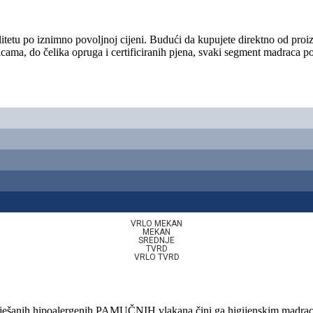
u po iznimno povoljnoj cijeni. Budući da kupujete direktno od proizvo
nicama, do čelika opruga i certificiranih pjena, svaki segment madraca
VRLO MEKAN
MEKAN
SREDNJE
TVRD
VRLO TVRD
ešanih hipoalergenih PAMUČNIH vlakana čini ga higijenskim madracem.