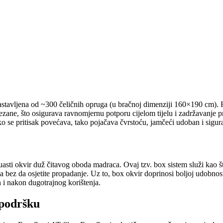
avljena od ~300 čeličnih opruga (u bračnoj dimenziji 160×190 cm). Rije
ane, što osigurava ravnomjernu potporu cijelom tijelu i zadržavanje p
 se pritisak povećava, tako pojačava čvrstoću, jamčeći udoban i sigura
sti okvir duž čitavog oboda madraca. Ovaj tzv. box sistem služi kao št
ega bez da osjetite propadanje. Uz to, box okvir doprinosi boljoj udobnos
 i nakon dugotrajnog korištenja.
 podršku