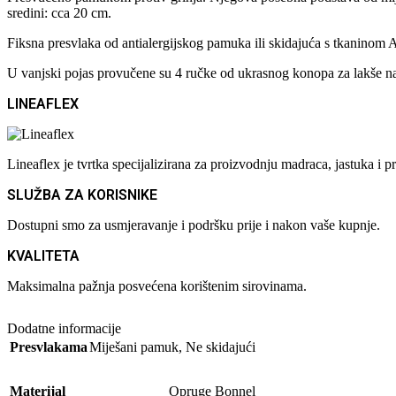
sredini: cca 20 cm.
Fiksna presvlaka od antialergijskog pamuka ili skidajuća s tkaninom A
U vanjski pojas provučene su 4 ručke od ukrasnog konopa za lakše namj
LINEAFLEX
Lineaflex je tvrtka specijalizirana za proizvodnju madraca, jastuka 
SLUŽBA ZA KORISNIKE
Dostupni smo za usmjeravanje i podršku prije i nakon vaše kupnje.
KVALITETA
Maksimalna pažnja posvećena korištenim sirovinama.
Dodatne informacije
Presvlakama
Miješani pamuk
,
Ne skidajući
Materijal
Opruge Bonnel