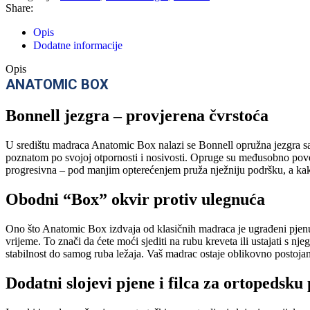
Share:
Opis
Dodatne informacije
Opis
ANATOMIC BOX
Bonnell jezgra – provjerena čvrstoća
U središtu madraca Anatomic Box nalazi se Bonnell opružna jezgra sast
poznatom po svojoj otpornosti i nosivosti. Opruge su međusobno povez
progresivna – pod manjim opterećenjem pruža nježniju podršku, a kako
Obodni “Box” okvir protiv ulegnuća
Ono što Anatomic Box izdvaja od klasičnih madraca je ugrađeni pjenua
vrijeme. To znači da ćete moći sjediti na rubu kreveta ili ustajati s nj
stabilnost do samog ruba ležaja. Vaš madrac ostaje oblikovno postojan
Dodatni slojevi pjene i filca za ortopedsku