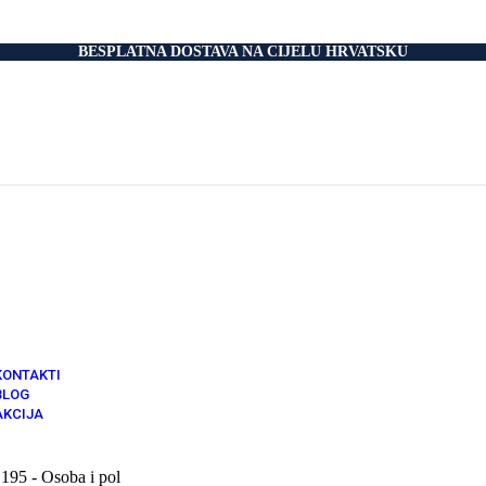
Medicinski Madraci
Podnice
Drvene Podnice
BESPLATNA DOSTAVA NA CIJELU HRVATSKU
Metalni Okvir
S Elektromotorom
Kreveti
Puno Drvo
Iveral
Metalni
Tapecirani
Medicinski krevet
Dodaci
Navlake Za Jastuk
Navlake Za Madrace i Podnice
Jastuci
Relax Fotelje
Negorivi Proizvodi
Vatro Otporni Madraci
Vatro Otporni Jastuci
KONTAKTI
BLOG
AKCIJA
195 - Osoba i pol