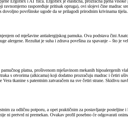
ne pjene Ergoflex i AT filca. Ergoflex je elastična, prozračna pjena vis
oji ravnomjerno raspoređuje pritisak opruga), ovi slojevi čine madrac 
 s dovoljno površinske ugode da se prilagodi prirodnim krivinama tijela.
unjenjem od mješavine antialergijskog pamuka. Ova podstava čini Anato
druge alergene. Rezultat je suha i zdrava površina za spavanje – što je v
 pamučnog platna, prošivenom mješavinom mekanih hipoalergenih vlakan
 traka s otvorima (alkicama) koji dodatno prozračuju madrac i četiri ušiv
 Vera tkanine s patentnim zatvaračem na sve četiri strane. Skidivu navl
tnim za odličnu potporu, a opet praktičnim za postavljanje posteljine i
ije ni pretvrd ni premekan. Ovakav profil posebno će odgovarati onima ko