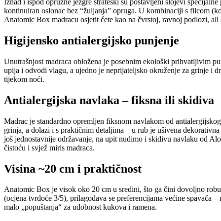
Iznad i ispod opružne jezgre strateški su postavljeni slojevi specijal
kontinuiran oslonac bez “žuljanja” opruga. U kombinaciji s filcom (k
Anatomic Box madracu osjetit ćete kao na čvrstoj, ravnoj podlozi, ali
Higijensko antialergijsko punjenje
Unutrašnjost madraca obložena je posebnim ekološki prihvatljivim p
upija i odvodi vlagu, a ujedno je neprijateljsko okruženje za grinje i 
tijekom noći.
Antialergijska navlaka – fiksna ili skidiva
Madrac je standardno opremljen fiksnom navlakom od antialergijskog
grinja, a dolazi i s praktičnim detaljima – u rub je ušivena dekorativna
još jednostavnije održavanje, na upit nudimo i skidivu navlaku od Aloe
čistoću i svjež miris madraca.
Visina ~20 cm i praktičnost
Anatomic Box je visok oko 20 cm u sredini, što ga čini dovoljno robus
(ocjena tvrdoće 3/5), prilagođava se preferencijama većine spavača – n
malo „popuštanja“ za udobnost kukova i ramena.