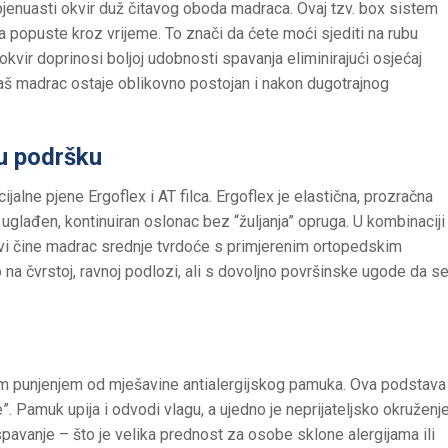
jenuasti okvir duž čitavog oboda madraca. Ovaj tzv. box sistem
a popuste kroz vrijeme. To znači da ćete moći sjediti na rubu
 okvir doprinosi boljoj udobnosti spavanja eliminirajući osjećaj
Vaš madrac ostaje oblikovno postojan i nakon dugotrajnog
ku podršku
jalne pjene Ergoflex i AT filca. Ergoflex je elastična, prozračna
glađen, kontinuiran oslonac bez “žuljanja” opruga. U kombinaciji
jevi čine madrac srednje tvrdoće s primjerenim ortopedskim
na čvrstoj, ravnoj podlozi, ali s dovoljno površinske ugode da s
im punjenjem od mješavine antialergijskog pamuka. Ova podstava
”. Pamuk upija i odvodi vlagu, a ujedno je neprijateljsko okruženj
 spavanje – što je velika prednost za osobe sklone alergijama ili