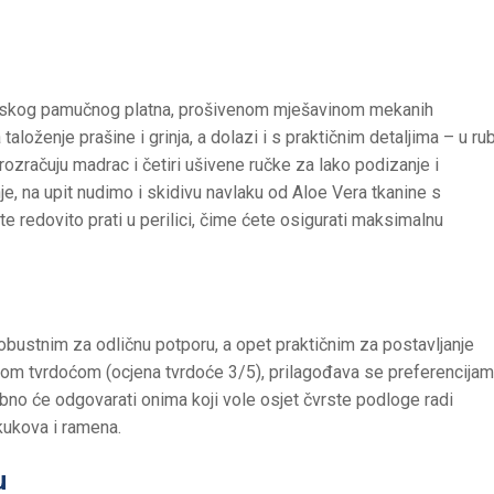
ijskog pamučnog platna, prošivenom mješavinom mekanih
aloženje prašine i grinja, a dolazi i s praktičnim detaljima – u ru
rozračuju madrac i četiri ušivene ručke za lako podizanje i
nje, na upit nudimo i skidivu navlaku od Aloe Vera tkanine s
e redovito prati u perilici, čime ćete osigurati maksimalnu
robustnim za odličnu potporu, a opet praktičnim za postavljanje
ednjom tvrdoćom (ocjena tvrdoće 3/5), prilagođava se preferencija
bno će odgovarati onima koji vole osjet čvrste podloge radi
 kukova i ramena.
u