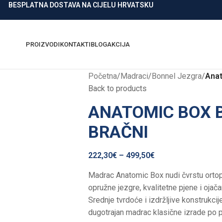
BESPLATNA DOSTAVA NA CIJELU HRVATSKU
PROIZVODI
KONTAKTI
BLOG
AKCIJA
Početna
/
Madraci
/
Bonnel Jezgra
/
Anat
Back to products
ANATOMIC BOX B
BRAČNI
222,30
€
–
499,50
€
Madrac Anatomic Box nudi čvrstu ortop
opružne jezgre, kvalitetne pjene i ojač
Srednje tvrdoće i izdržljive konstrukcij
dugotrajan madrac klasične izrade po pr