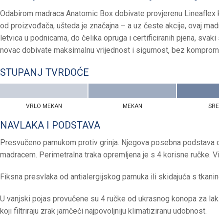
Odabirom madraca Anatomic Box dobivate provjerenu Lineaflex kva
od proizvođača, ušteda je značajna – a uz česte akcije, ovaj mad
letvica u podnicama, do čelika opruga i certificiranih pjena, sv
novac dobivate maksimalnu vrijednost i sigurnost, bez komprom
STUPANJ TVRDOĆE
VRLO MEKAN
MEKAN
SR
NAVLAKA I PODSTAVA
Presvučeno pamukom protiv grinja. Njegova posebna podstava o
madracem. Perimetralna traka opremljena je s 4 korisne ručke. Vi
Fiksna presvlaka od antialergijskog pamuka ili skidajuća s tkani
U vanjski pojas provučene su 4 ručke od ukrasnog konopa za lak
koji filtriraju zrak jamčeći najpovoljniju klimatiziranu udobnost.