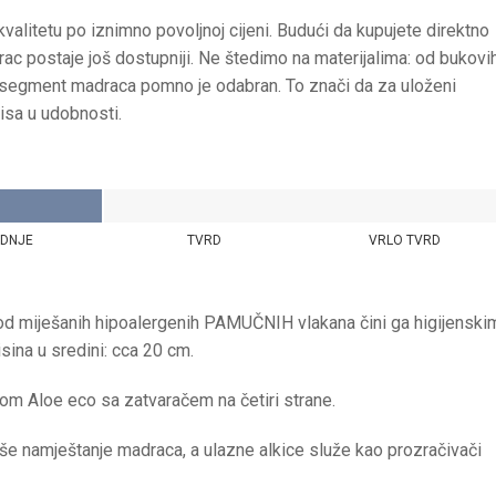
litetu po iznimno povoljnoj cijeni. Budući da kupujete direktno
rac postaje još dostupniji. Ne štedimo na materijalima: od bukovi
aki segment madraca pomno je odabran. To znači da za uloženi
isa u udobnosti.
EDNJE
TVRD
VRLO TVRD
d miješanih hipoalergenih PAMUČNIH vlakana čini ga higijenski
sina u sredini: cca 20 cm.
nom Aloe eco sa zatvaračem na četiri strane.
še namještanje madraca, a ulazne alkice služe kao prozračivači