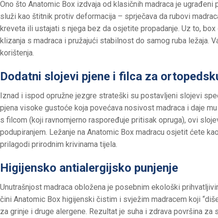
Ono što Anatomic Box izdvaja od klasičnih madraca je ugrađeni p
služi kao štitnik protiv deformacija – sprječava da rubovi madrac
kreveta ili ustajati s njega bez da osjetite propadanje. Uz to, box
klizanja s madraca i pružajući stabilnost do samog ruba ležaja. 
korištenja.
Dodatni slojevi pjene i filca za ortopeds
Iznad i ispod opružne jezgre strateški su postavljeni slojevi speci
pjena visoke gustoće koja povećava nosivost madraca i daje mu u
s filcom (koji ravnomjerno raspoređuje pritisak opruga), ovi slo
podupiranjem. Ležanje na Anatomic Box madracu osjetit ćete kao 
prilagodi prirodnim krivinama tijela.
Higijensko antialergijsko punjenje
Unutrašnjost madraca obložena je posebnim ekološki prihvatljiv
čini Anatomic Box higijenski čistim i svježim madracem koji “diše
za grinje i druge alergene. Rezultat je suha i zdrava površina za