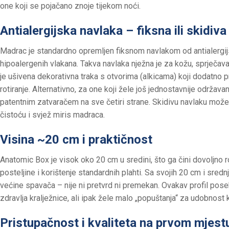
one koji se pojačano znoje tijekom noći.
Antialergijska navlaka – fiksna ili skidiva
Madrac je standardno opremljen fiksnom navlakom od antialerg
hipoalergenih vlakana. Takva navlaka nježna je za kožu, sprječava t
je ušivena dekorativna traka s otvorima (alkicama) koji dodatno p
rotiranje. Alternativno, za one koji žele još jednostavnije održava
patentnim zatvaračem na sve četiri strane. Skidivu navlaku možet
čistoću i svjež miris madraca.
Visina ~20 cm i praktičnost
Anatomic Box je visok oko 20 cm u sredini, što ga čini dovoljno 
posteljine i korištenje standardnih plahti. Sa svojih 20 cm i sr
većine spavača – nije ni pretvrd ni premekan. Ovakav profil pose
zdravlja kralježnice, ali ipak žele malo „popuštanja“ za udobnost
Pristupačnost i kvaliteta na prvom mjest