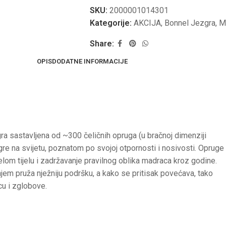
SKU:
2000001014301
Kategorije:
AKCIJA
,
Bonnel Jezgra
,
M
Share:
OPIS
DODATNE INFORMACIJE
a sastavljena od ~300 čeličnih opruga (u bračnoj dimenziji
zgre na svijetu, poznatom po svojoj otpornosti i nosivosti. Opruge
om tijelu i zadržavanje pravilnog oblika madraca kroz godine.
em pruža nježniju podršku, a kako se pritisak povećava, tako
cu i zglobove.