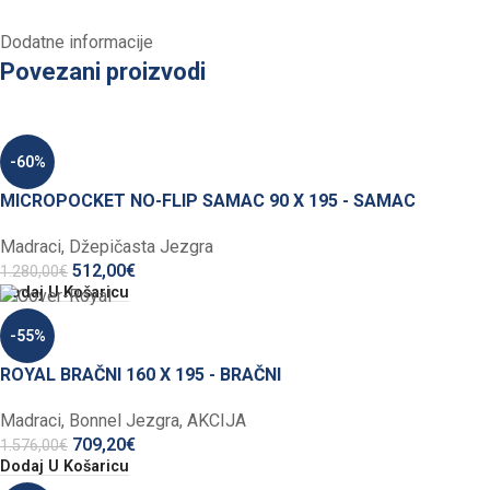
Dodatne informacije
Povezani proizvodi
-60%
MICROPOCKET NO-FLIP SAMAC 90 X 195 - SAMAC
Madraci
,
Džepičasta Jezgra
512,00
€
1.280,00
€
Dodaj U Košaricu
-55%
ROYAL BRAČNI 160 X 195 - BRAČNI
Madraci
,
Bonnel Jezgra
,
AKCIJA
709,20
€
1.576,00
€
Dodaj U Košaricu