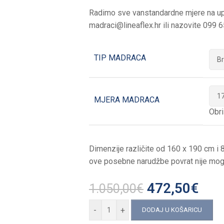
Radimo sve vanstandardne mjere na upi
madraci@lineaflex.hr ili nazovite 099
TIP MADRACA
MJERA MADRACA
Obri
Dimenzije različite od 160 x 190 cm i
ove posebne narudžbe povrat nije mog
472,50
€
1.050,00
€
-
+
DODAJ U KOŠARICU