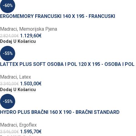
-60%
ERGOMEMORY FRANCUSKI 140 X 195 - FRANCUSKI
Madraci
,
Memorijska Pjena
1.129,60
€
2.824,00
€
Dodaj U Košaricu
-55%
LATTEX PLUS SOFT OSOBA I POL 120 X 195 - OSOBA I POL
Madraci
,
Latex
1.503,00
€
3.340,00
€
Dodaj U Košaricu
-55%
HYDRO PLUS BRAČNI 160 X 190 - BRAČNI STANDARD
Madraci
,
Ergoflex
1.595,70
€
3.546,00
€