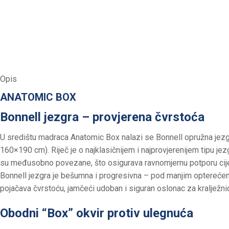
Opis
ANATOMIC BOX
Bonnell jezgra – provjerena čvrstoća
U središtu madraca Anatomic Box nalazi se Bonnell opružna jezgr
160×190 cm). Riječ je o najklasičnijem i najprovjerenijem tipu je
su međusobno povezane, što osigurava ravnomjernu potporu cijel
Bonnell jezgra je bešumna i progresivna – pod manjim opterećenj
pojačava čvrstoću, jamčeći udoban i siguran oslonac za kralježni
Obodni “Box” okvir protiv ulegnuća