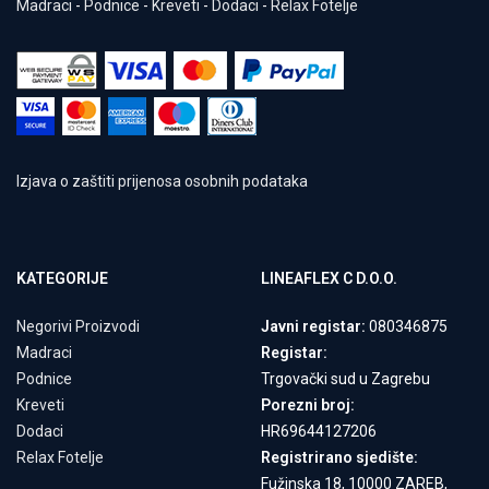
Madraci
-
Podnice
-
Kreveti
-
Dodaci
-
Relax Fotelje
Izjava o zaštiti prijenosa osobnih podataka
KATEGORIJE
LINEAFLEX C D.O.O.
Negorivi Proizvodi
Javni registar:
080346875
Madraci
Registar:
Podnice
Trgovački sud u Zagrebu
Kreveti
Porezni broj:
Dodaci
HR69644127206
Relax Fotelje
Registrirano sjedište:
Fužinska 18, 10000 ZAREB,