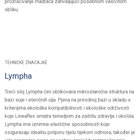
prozračivanje madraca zahvaljujući posebnom valovitom
obliku.
TEHNIČKE ZNAČAJKE
Lympha
Treći sloj Lympha čini oblikovana mikrostanična struktura na
bazi soje i eteričnih ulja. Pjena na prirodnoj bazi u skladu s
kriterijima ekološke kompatibilnosti i ekološke održivosti
koje Lineaflex smatra temeljnim za zaštitu zdravlja i okoliša.
Lympha ima iznimne elastične sposobnosti koje
osiguravaju idealnu potporu tijelu tijekom odmora, također je