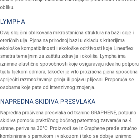
obliku.
LYMPHA
Ovaj sloj čini oblikovana mikrostanična struktura na bazi soje i
eteričnih ulja. Pjena na prirodnoj bazi u skladu s kriterijima
ekološke kompatibilnosti i ekološke održivosti koje Lineaflex
smatra temeljnim za zaštitu zdravlja i okoliša. Lympha ima
iznimne elastične sposobnosti koje osiguravaju idealnu potporu
tijelu tijekom odmora, također je vrlo prozračna pjena sposobna
spriječiti razmnožavanje grinja ili pojavu plijesni. Preporuča se
osobama koje pate od intenzivnog znojenja.
NAPREDNA SKIDIVA PRESVLAKA
Napredna prošivena presvlaka od tkanine GRAPHENE, potpuno
skidiva pomoću praktičnog bočnog patentnog zatvarača na 4
strane, periva na 30°C. Proizvodi se iz Graphene pređe stručno
kombinirane s pamukom i viskozom i tako se dobije iznimno