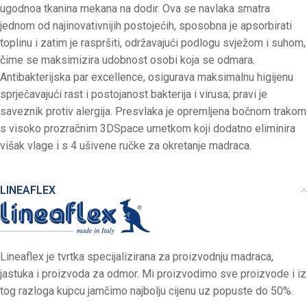
ugodnoa tkanina mekana na dodir. Ova se navlaka smatra
jednom od najinovativnijih postojećih, sposobna je apsorbirati
toplinu i zatim je raspršiti, održavajući podlogu svježom i suhom,
čime se maksimizira udobnost osobi koja se odmara.
Antibakterijska par excellence, osigurava maksimalnu higijenu
sprječavajući rast i postojanost bakterija i virusa; pravi je
saveznik protiv alergija. Presvlaka je opremljena bočnom trakom
s visoko prozračnim 3DSpace umetkom koji dodatno eliminira
višak vlage i s 4 ušivene ručke za okretanje madraca.
LINEAFLEX
Lineaflex je tvrtka specijalizirana za proizvodnju madraca,
jastuka i proizvoda za odmor. Mi proizvodimo sve proizvode i iz
tog razloga kupcu jamčimo najbolju cijenu uz popuste do 50%.