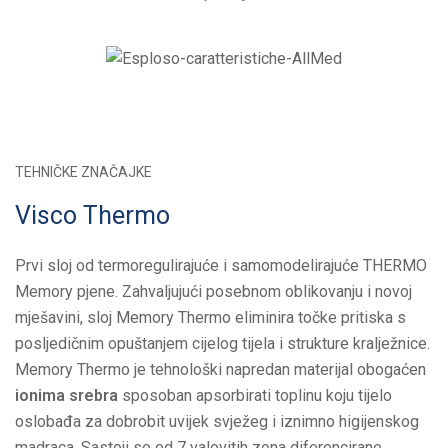
TEHNIČKE ZNAČAJKE
Visco Thermo
Prvi sloj od termoregulirajuće i samomodelirajuće THERMO
Memory pjene. Zahvaljujući posebnom oblikovanju i novoj
mješavini, sloj Memory Thermo eliminira točke pritiska s
posljedičnim opuštanjem cijelog tijela i strukture kralježnice.
Memory Thermo je tehnološki napredan materijal obogaćen
ionima srebra
sposoban apsorbirati toplinu koju tijelo
oslobađa za dobrobit uvijek svježeg i iznimno higijenskog
madraca. Sastoji se od 7 valovitih zona diferencirane