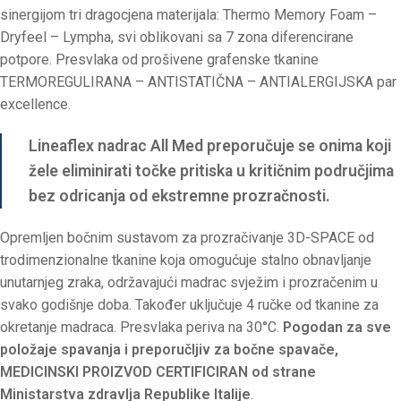
sinergijom tri dragocjena materijala: Thermo Memory Foam –
Dryfeel – Lympha, svi oblikovani sa 7 zona diferencirane
potpore. Presvlaka od prošivene grafenske tkanine
TERMOREGULIRANA – ANTISTATIČNA – ANTIALERGIJSKA par
excellence.
Lineaflex nadrac All Med preporučuje se onima koji
žele eliminirati točke pritiska u kritičnim područjima
bez odricanja od ekstremne prozračnosti.
Opremljen bočnim sustavom za prozračivanje 3D-SPACE od
trodimenzionalne tkanine koja omogućuje stalno obnavljanje
unutarnjeg zraka, održavajući madrac svježim i prozračenim u
svako godišnje doba. Također uključuje 4 ručke od tkanine za
okretanje madraca. Presvlaka periva na 30°C.
Pogodan za sve
položaje spavanja i preporučljiv za bočne spavače,
MEDICINSKI PROIZVOD CERTIFICIRAN od strane
Ministarstva zdravlja Republike Italije
.