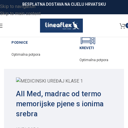
BESPLATNA DOSTAVA NA CIJELU HRVATSKU
Skip to navigation
Skip to main content
DODACI
REL
Jedinstveni detalji
Za t
 potpora
All Med, madrac od termo
memorijske pjene s ionima
srebra