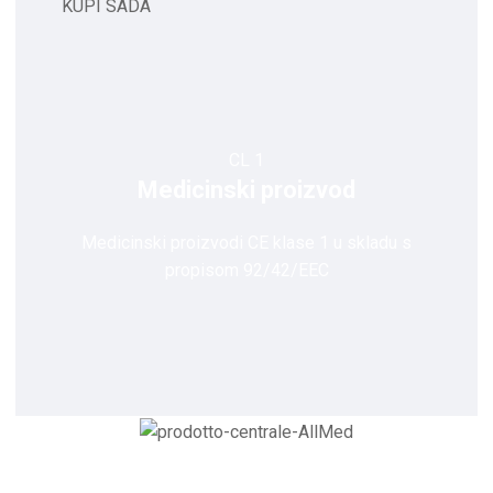
KUPI SADA
CL 1
Medicinski proizvod
Medicinski proizvodi CE klase 1 u skladu s
propisom 92/42/EEC