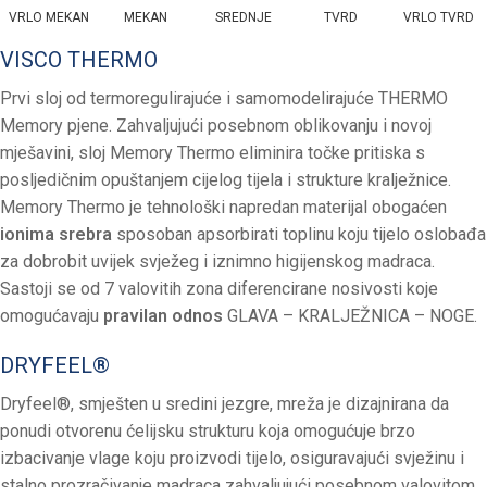
VRLO MEKAN
MEKAN
SREDNJE
TVRD
VRLO TVRD
VISCO THERMO
Prvi sloj od termoregulirajuće i samomodelirajuće THERMO
Memory pjene. Zahvaljujući posebnom oblikovanju i novoj
mješavini, sloj Memory Thermo eliminira točke pritiska s
posljedičnim opuštanjem cijelog tijela i strukture kralježnice.
Memory Thermo je tehnološki napredan materijal obogaćen
ionima srebra
sposoban apsorbirati toplinu koju tijelo oslobađa
za dobrobit uvijek svježeg i iznimno higijenskog madraca.
Sastoji se od 7 valovitih zona diferencirane nosivosti koje
omogućavaju
pravilan odnos
GLAVA – KRALJEŽNICA – NOGE.
DRYFEEL®
Dryfeel®, smješten u sredini jezgre, mreža je dizajnirana da
ponudi otvorenu ćelijsku strukturu koja omogućuje brzo
izbacivanje vlage koju proizvodi tijelo, osiguravajući svježinu i
stalno prozračivanje madraca zahvaljujući posebnom valovitom