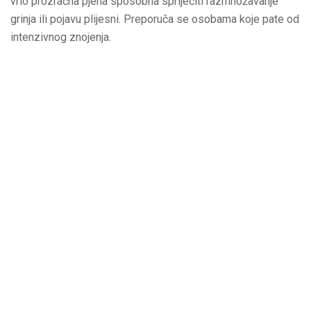
vrlo prozračna pjena sposobna spriječiti razmnožavanje
grinja ili pojavu plijesni. Preporuča se osobama koje pate od
intenzivnog znojenja.
CARATTERISTICHE TECNICHE
Rivestimento Sfoderabile Avanzato
Rivestimento avanzato trapuntato in tessuto