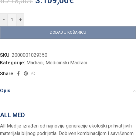
3.109,00
€
6.218,00
€
-
+
DODAJ U KOŠARICU
SKU:
2000001029350
Kategorije:
Madraci
,
Medicinski Madraci
Share:
Opis
ALL MED
All Med je izrađen od najnovije generacije ekološki prihvatljivih
materijala biljnog podrijetla. Dobiven kombinacijom i savršenom